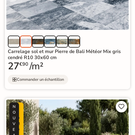
Carrelage sol et mur Pierre de Bali Météor Mix gris
cendré R10 30x60 cm
27
/m²
€90
Commander un échantillon


N
P
O
R
U
O
V
M
E
O