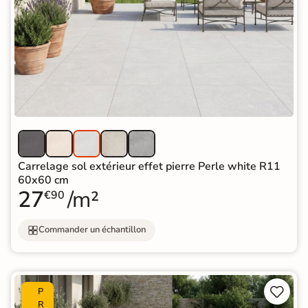
Carrelage sol extérieur effet pierre Perle white R11
60x60 cm
27
/m²
€90
Commander un échantillon


P
R