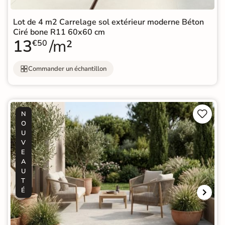
Lot de 4 m2 Carrelage sol extérieur moderne Béton
Ciré bone R11 60x60 cm
13
/m²
€50
Commander un échantillon


N
O
U
V
E
A
U
T
É