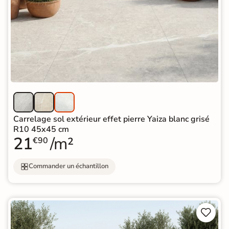
Carrelage sol extérieur effet pierre Yaiza blanc grisé
R10 45x45 cm
21
/m²
€90
Commander un échantillon

