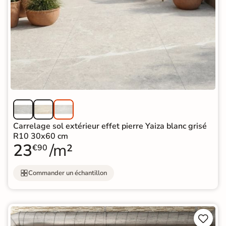
Carrelage sol extérieur effet pierre Yaiza blanc grisé
R10 30x60 cm
23
/m²
€90
Commander un échantillon

