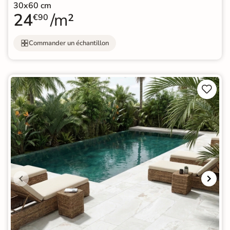
30x60 cm
24
/m²
€90
Commander un échantillon

