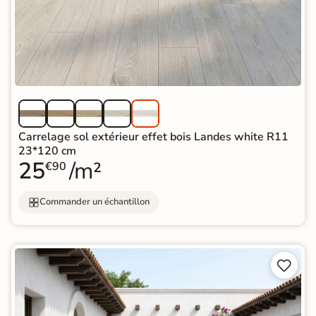
Carrelage sol extérieur effet bois Landes white R11
23*120 cm
25
/m²
€90
Commander un échantillon

