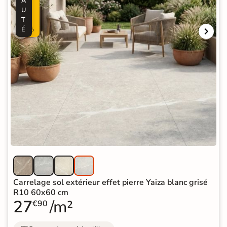
A
-
U
3
T
0
É
%
Carrelage sol extérieur effet pierre Yaiza blanc grisé
R10 60x60 cm
27
/m²
€90