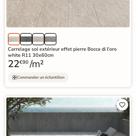
Carrelage sol extérieur effet pierre Bocca di l'oro
white R11 30x60cm
22
/m²
€90
Commander un échantillon

