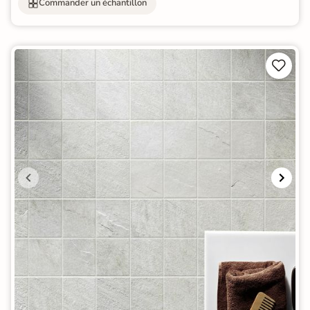
Commander un échantillon

