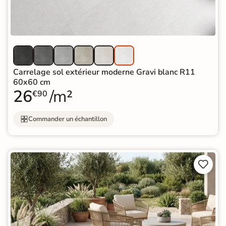
Carrelage sol extérieur moderne Gravi blanc R11
60x60 cm
26
/m²
€90
Commander un échantillon

