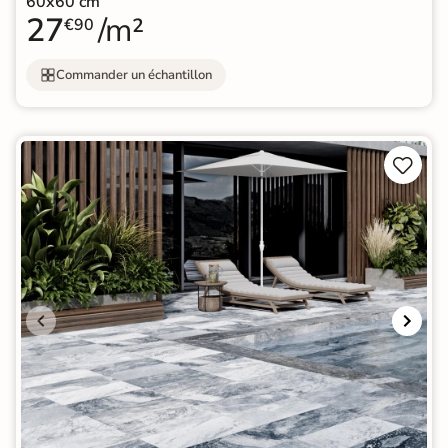
60x60 cm
27
/m²
€90
Commander un échantillon

