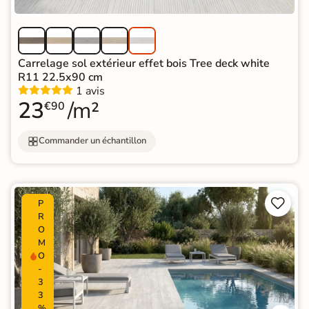
Carrelage sol extérieur effet bois Tree deck white
R11 22.5x90 cm
1 avis
23
/m²
€90
Commander un échantillon


P
R
O
M
O
-
3
3
%