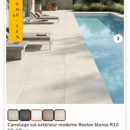
O
M
O
-
3
0
%
Carrelage sol extérieur moderne Boston blanco R10