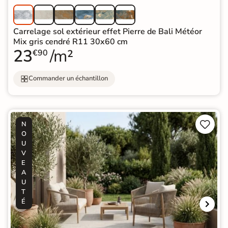
Carrelage sol extérieur effet Pierre de Bali Météor
Mix gris cendré R11 30x60 cm
23
/m²
€90
Commander un échantillon


N
O
U
V
E
A
U
T
É