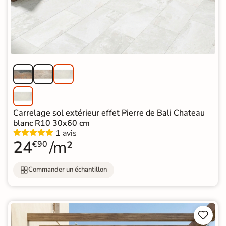
Carrelage sol extérieur effet Pierre de Bali Chateau
blanc R10 30x60 cm
1 avis
24
/m²
€90
Commander un échantillon

