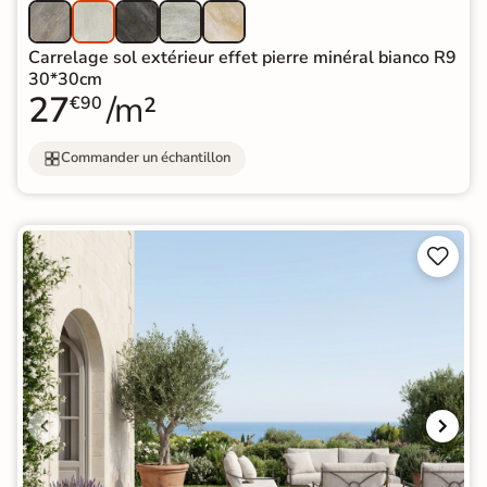
Carrelage sol extérieur effet pierre minéral bianco R9
30*30cm
27
/m²
€90
Commander un échantillon

