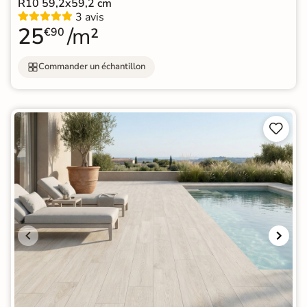
R10 59,2x59,2 cm
3 avis
25
/m²
€90
Commander un échantillon

