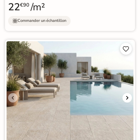
22
/m²
€90
Commander un échantillon

