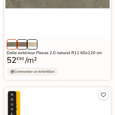
Dalle extérieur Pienza 2.0 naturel R11 60x120 cm
52
/m²
€90
Commander un échantillon


N
P
O
R
U
O
V
M
E
O