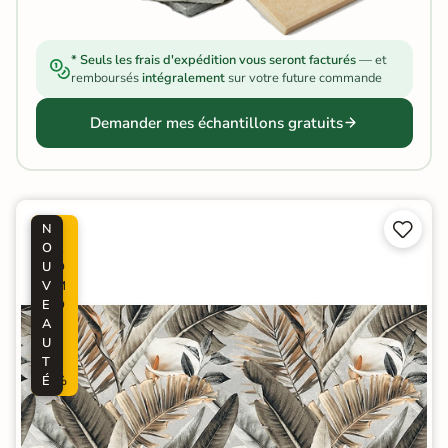
* Seuls les frais d'expédition vous seront facturés
— et
remboursés
intégralement
sur votre future commande
Demander mes échantillons gratuits


N
P
O
R
U
O
V
M
E
O
A
-
U
5
T
0
É
%