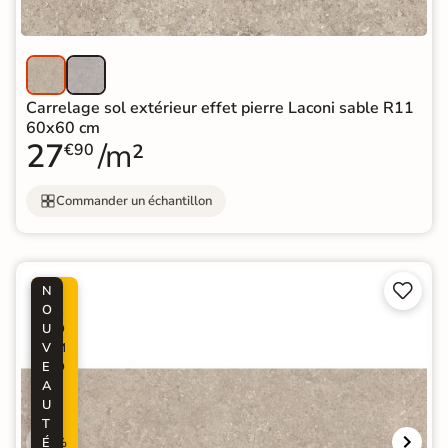
Carrelage sol extérieur effet pierre Laconi sable R11
60x60 cm
27
/m²
€90
Commander un échantillon


N
P
O
R
U
O
V
M
E
O
A
-
U
6
T
0
É
%