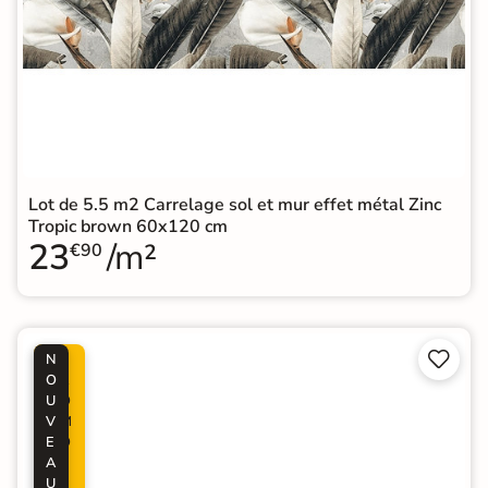
Lot de 5.5 m2 Carrelage sol et mur effet métal Zinc
Tropic brown 60x120 cm
23
/m²
€90


N
P
O
R
U
O
V
M
E
O
A
-
U
5