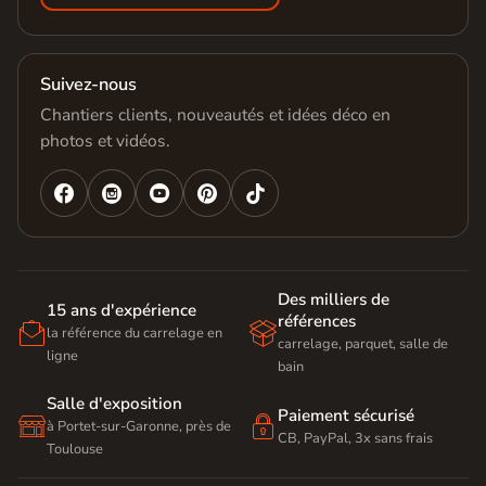
Suivez-nous
Chantiers clients, nouveautés et idées déco en
photos et vidéos.




Des milliers de
15 ans d'expérience
références


la référence du carrelage en
carrelage, parquet, salle de
ligne
bain
Salle d'exposition
Paiement sécurisé


à Portet-sur-Garonne, près de
CB, PayPal, 3x sans frais
Toulouse