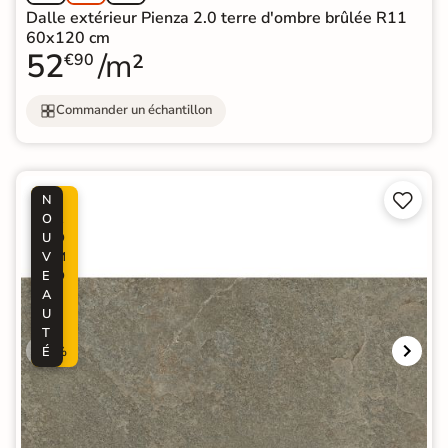
Dalle extérieur Pienza 2.0 terre d'ombre brûlée R11
60x120 cm
52
/m²
€90
Commander un échantillon


N
P
O
R
U
O
V
M
E
O
A
-
U
6
T
0
É
%