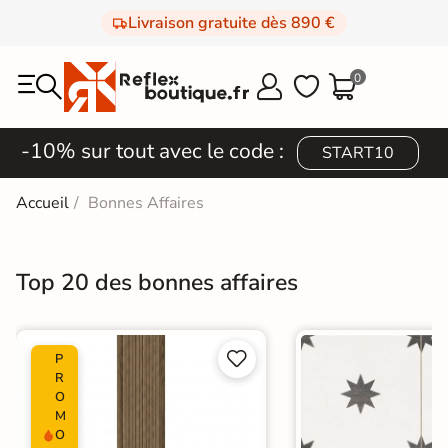
Livraison gratuite dès 890 €
0



-10% sur tout avec le code :
START10
Accueil
Bonnes Affaires
Top 20 des bonnes affaires


P
R
O
M
O