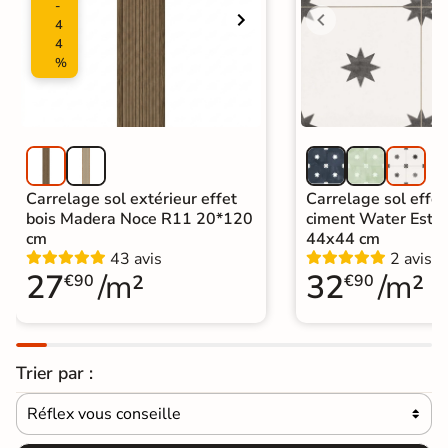
-
4
4
%
Carrelage sol extérieur effet
Carrelage sol effet
bois Madera Noce R11 20*120
ciment Water Estre
cm
44x44 cm
43 avis
2 avis
27
/m²
32
/m²
€90
€90
Trier par :
Réflex vous conseille
