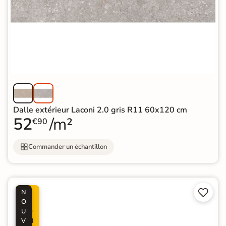
Dalle extérieur Laconi 2.0 gris R11 60x120 cm
52
/m²
€90
Commander un échantillon


N
P
O
R
U
O
V
M