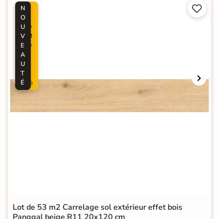


N
P
O
R
U
O
V
M
E
O
A
-
U
5
T
0
É
%
Lot de 53 m2 Carrelage sol extérieur effet bois
Panggal beige R11 20x120 cm