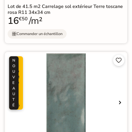
Lot de 41.5 m2 Carrelage sol extérieur Terre toscane
rosa R11 34x34 cm
16
/m²
€50
Commander un échantillon


N
P
O
R
U
O
V
M
E
O
A
-
U
5
T
0
É
%