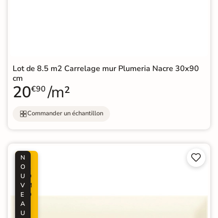
Lot de 8.5 m2 Carrelage mur Plumeria Nacre 30x90
cm
20
/m²
€90
Commander un échantillon


N
P
O
R
U
O
V
M
E
O
A
-
U
5