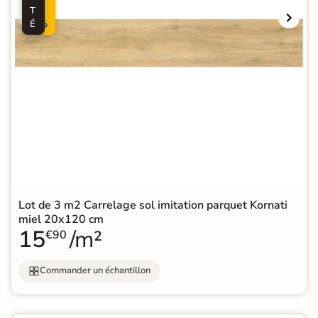
T
0
É
%
Lot de 3 m2 Carrelage sol imitation parquet Kornati
miel 20x120 cm
15
/m²
€90
Commander un échantillon