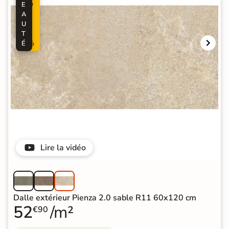
E
O
A
-
U
6
T
0
É
%
Lire la vidéo
Dalle extérieur Pienza 2.0 sable R11 60x120 cm
52
/m²
€90