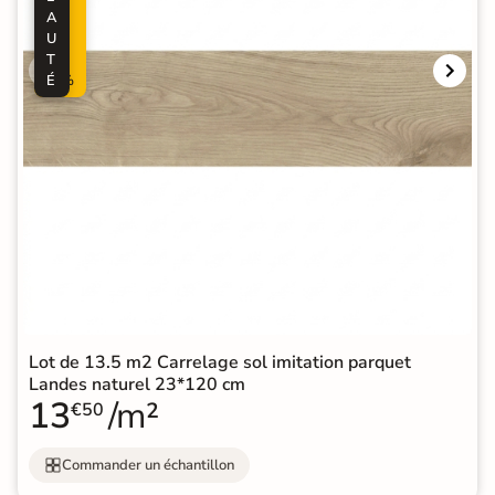
A
-
U
5
T
0
É
%
Lot de 13.5 m2 Carrelage sol imitation parquet
Landes naturel 23*120 cm
13
/m²
€50
Commander un échantillon