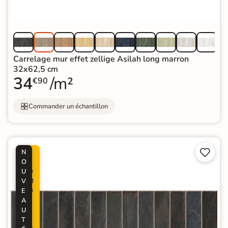
Carrelage mur effet zellige Asilah long marron
32x62,5 cm
34
/m²
€90
Commander un échantillon


N
P
O
R
U
O
V
M
E
O
A
-
U
2
T
0