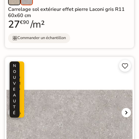
Carrelage sol extérieur effet pierre Laconi gris R11
60x60 cm
27
/m²
€90
Commander un échantillon


N
P
O
R
U
O
V
M
E
O
A
-
U
6
T
0
É
%