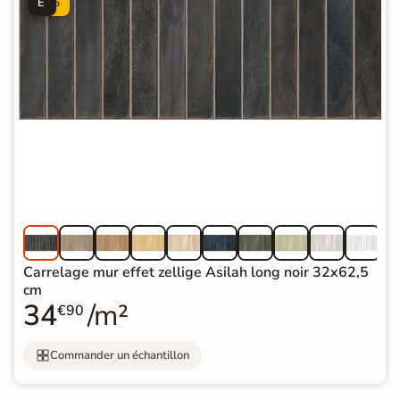
É
%
Carrelage mur effet zellige Asilah long noir 32x62,5
cm
34
/m²
€90
Commander un échantillon