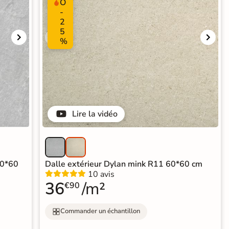
O
-
2
5
%
Lire la vidéo
60*60
Dalle extérieur Dylan mink R11 60*60 cm
10 avis
36
/m²
€90
Commander un échantillon