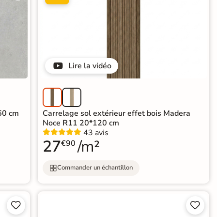
Lire la vidéo
*60 cm
Carrelage sol extérieur effet bois Madera
Noce R11 20*120 cm
43 avis
27
/m²
€90
Commander un échantillon



