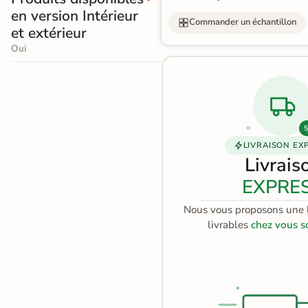
en version Intérieur
Terre
Commander un échantillon
et extérieur
cuite &
Oui
tomette
Parement
mural
5
intérieur
LIVRAISON EX
Livrais
PAR FORME &
EXPRE
DIMENSION
Nous vous proposons une l
Carrelage
livrables
chez vous s
hexagonal
Carrelage très
grand format