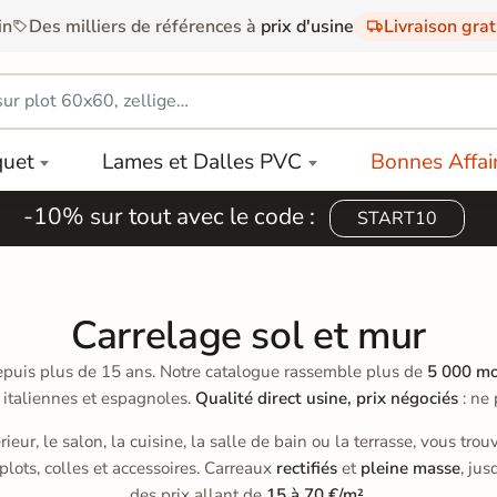
in
Des milliers de références à
prix d'usine
Livraison gra
quet
Lames et Dalles PVC
Bonnes Affai
-10% sur tout avec le code :
START10
Carrelage sol et mur
puis plus de 15 ans. Notre catalogue rassemble plus de
5 000 mo
 italiennes et espagnoles.
Qualité direct usine, prix négociés
: ne 
érieur, le salon, la cuisine, la salle de bain ou la terrasse, vous t
 plots, colles et accessoires. Carreaux
rectifiés
et
pleine masse
, ju
des prix allant de
15 à 70 €/m²
.