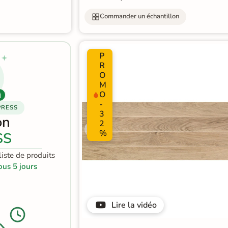
Commander un échantillon
P
R
O
M
O
j
-
PRESS
3
on
2
%
SS
iste de produits
ous 5 jours
Lire la vidéo