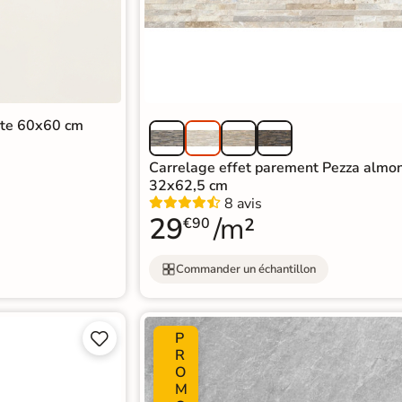
hite 60x60 cm
Carrelage effet parement Pezza almo
32x62,5 cm
8 avis
29
/m²
€90
Commander un échantillon
P


R
O
M