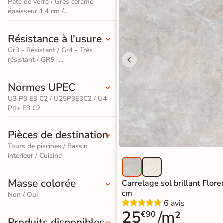
Pâte de verre / Grès cérame
effet
épaisseur 1,4 cm /...
pierre
En savoir
Résistance à l'usure
naturelle
plus
Gr3 - Résistant / Gr4 - Très
Carrelage
résistant / GR5 -...
effet
Normes UPEC
béton
U3 P3 E3 C2 / U25P3E3C2 / U4
P4+ E3 C2
Carrelage
effet
Pièces de destination
métal
Tours de piscines / Bassin
intérieur / Cuisine
Carrelage
Masse colorée
Carrelage sol brillant Flor
moderne
cm
Non / Oui
6 avis
Carrelage
25
/m²
€90
Produits disponibles
effet