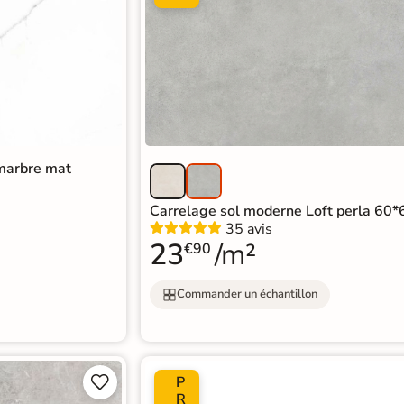
 marbre mat
Carrelage sol moderne Loft perla 60
35 avis
23
/m²
€90
Commander un échantillon
P


R