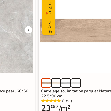
O
M
O
-
3
8
%
ence pearl 60*60
Carrelage sol imitation parquet Natur
22.5*90 cm
6 avis
23
/m²
€90