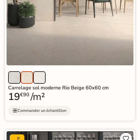
Carrelage sol moderne Rio Beige 60x60 cm
19
/m²
€90
Commander un échantillon


P