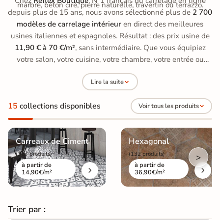
Chez
Reflex Boutique
, N°1 français du carrelage en ligne
marbre, béton ciré, pierre naturelle, travertin ou terrazzo.
depuis plus de 15 ans, nous avons sélectionné plus de
2 700
modèles de carrelage intérieur
en direct des meilleures
usines italiennes et espagnoles. Résultat : des prix usine de
11,90 € à 70 €/m²
, sans intermédiaire. Que vous équipiez
votre salon, votre cuisine, votre chambre, votre entrée ou
votre couloir, notre équipe vous accompagne dans le choix
Lire la suite
du bon matériau, du bon format et de la bonne finition.
15
collections disponibles
Voir tous les produits
Carreaux de Ciment
Hexagonal
(317 produits)
(132 produits)
>
à partir de
à partir de
14,90€/m²
36,90€/m²
Trier par :