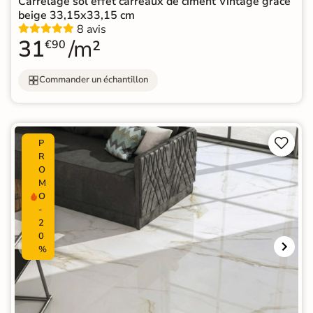
Carrelage sol effet carreaux de ciment Vintage grace
beige 33,15x33,15 cm
8 avis
31
/m²
€90
Commander un échantillon


P
R
O
M
O
-
2
0
%