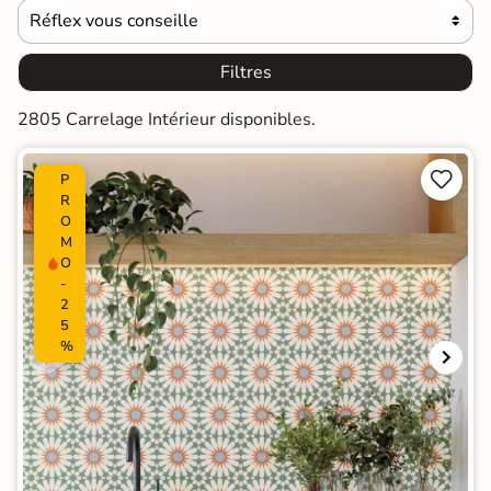
Réflex vous conseille

Filtres
2805 Carrelage Intérieur disponibles.


P
R
O
M
O
-
2
5
%