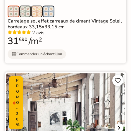
Carrelage sol effet carreaux de ciment Vintage Soleil
bordeaux 33,15x33,15 cm
2 avis
31
/m²
€90
Commander un échantillon


P
R
O
M
O
-
3
0
%