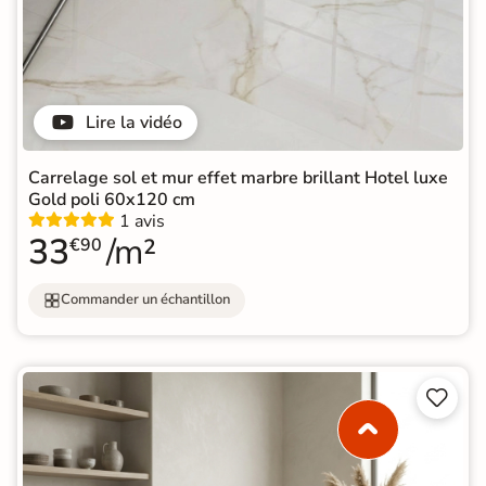
Lire la vidéo
Carrelage sol et mur effet marbre brillant Hotel luxe
Gold poli 60x120 cm
1 avis
33
/m²
€90
Commander un échantillon

