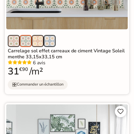
Carrelage sol effet carreaux de ciment Vintage Soleil
menthe 33,15x33,15 cm
6 avis
31
/m²
€90
Commander un échantillon

