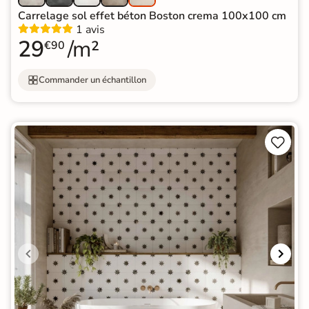
Carrelage sol effet béton Boston crema 100x100 cm
1 avis
29
/m²
€90
Commander un échantillon

