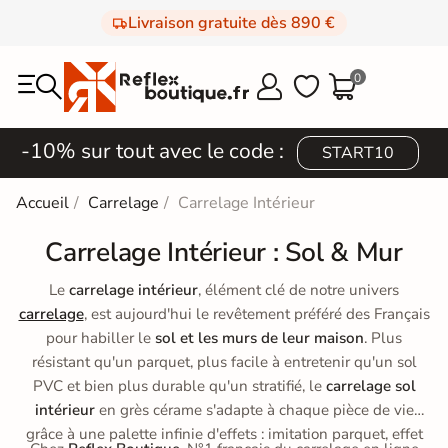
Livraison gratuite dès 890 €
0



-10% sur tout avec le code :
START10
Accueil
Carrelage
Carrelage Intérieur
Carrelage Intérieur : Sol & Mur
Le
carrelage intérieur
, élément clé de notre univers
carrelage
, est aujourd'hui le revêtement préféré des Français
pour habiller le
sol et les murs de leur maison
. Plus
résistant qu'un parquet, plus facile à entretenir qu'un sol
PVC et bien plus durable qu'un stratifié, le
carrelage sol
intérieur
en grès cérame s'adapte à chaque pièce de vie
grâce à une palette infinie d'effets : imitation parquet, effet