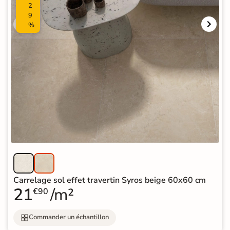
2
9
%
Carrelage sol effet travertin Syros beige 60x60 cm
21
/m²
€90
Commander un échantillon