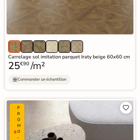
Carrelage sol imitation parquet Iraty beige 60x60 cm
25
/m²
€90
Commander un échantillon


P
R
O
M
O
-