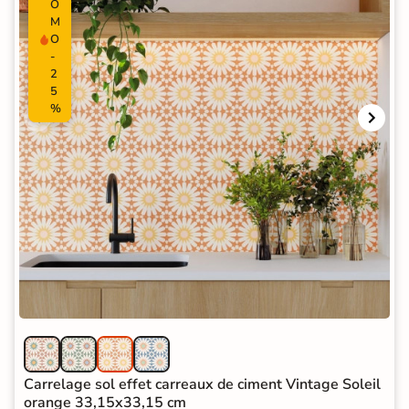
O
M
O
-
2
5
%
Carrelage sol effet carreaux de ciment Vintage Soleil
orange 33,15x33,15 cm