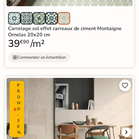
Carrelage sol effet carreaux de ciment Montaigne
Ornelas 20x20 cm
39
/m²
€90
Commander un échantillon


P
R
O
M
O
-
3
0
%