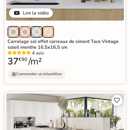
Lire la vidéo
Carrelage sol effet carreaux de ciment Taco Vintage
soleil menthe 16,5x16,5 cm
4 avis
37
/m²
€90
Commander un échantillon

