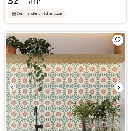
32
/m²
Commander un échantillon

