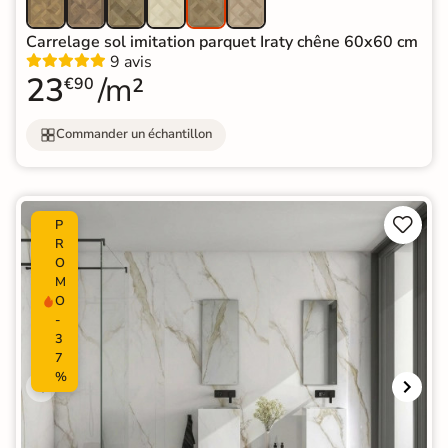
Carrelage sol imitation parquet Iraty chêne 60x60 cm
9 avis
23
/m²
€90
Commander un échantillon


P
R
O
M
O
-
3
7
%