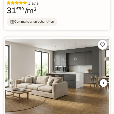
3 avis
31
/m²
€90
Commander un échantillon

