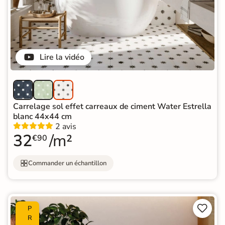
Lire la vidéo
Carrelage sol effet carreaux de ciment Water Estrella
blanc 44x44 cm
2 avis
32
/m²
€90
Commander un échantillon


P
R