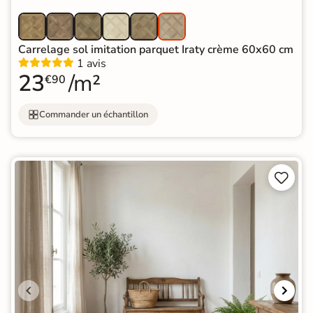
Carrelage sol imitation parquet Iraty crème 60x60 cm
1 avis
23
/m²
€90
Commander un échantillon

