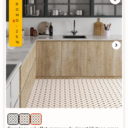
R
O
M
O
-
2
5
%