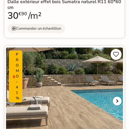
Dalle extérieur effet bois Sumatra naturel R11 60*60
cm
30
/m²
€90
Commander un échantillon


P
R
O
M
O
-
4
1
%