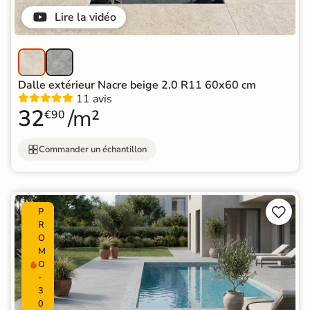
Lire la vidéo
Dalle extérieur Nacre beige 2.0 R11 60x60 cm
11 avis
32
/m²
€90
Commander un échantillon


P
R
O
M
O
-
3
0