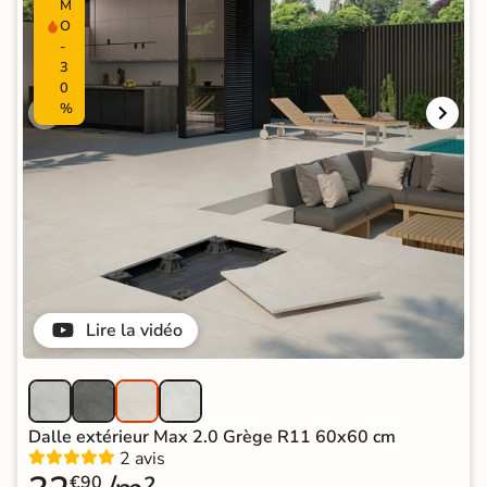
M
O
-
3
0
%
Lire la vidéo
Dalle extérieur Max 2.0 Grège R11 60x60 cm
2 avis
€90