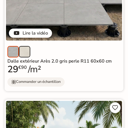
Lire la vidéo
Dalle extérieur Arès 2.0 gris perle R11 60x60 cm
29
/m²
€90
Commander un échantillon

