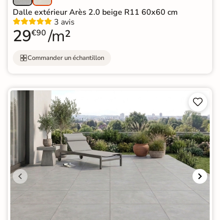
Dalle extérieur Arès 2.0 beige R11 60x60 cm
3 avis
29
/m²
€90
Commander un échantillon

