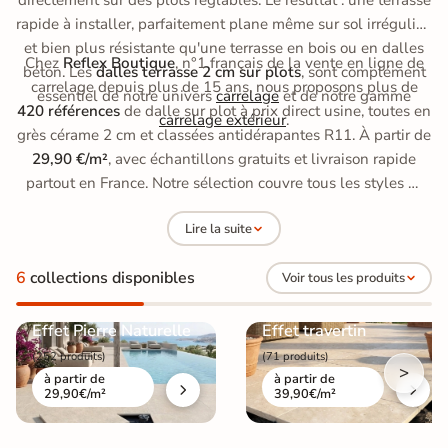
directement sur des plots réglables. Le résultat : une terrasse
rapide à installer, parfaitement plane même sur sol irrégulier,
et bien plus résistante qu'une terrasse en bois ou en dalles
Chez
Reflex Boutique
, n°1 français de la vente en ligne de
béton. Les
dalles terrasse 2 cm sur plots
, sont complément
carrelage depuis plus de 15 ans, nous proposons plus de
essentiel de notre univers
carrelage
et de notre gamme
420 références
de dalle sur plot à prix direct usine, toutes en
carrelage extérieur
.
grès cérame 2 cm et classées antidérapantes R11. À partir de
29,90 €/m²
, avec échantillons gratuits et livraison rapide
partout en France. Notre sélection couvre tous les styles —
effet pierre naturelle, bois, travertin ou moderne — détaillés
Lire la suite
dans les collections ci-dessous. Découvrez d'abord nos
gammes, puis le guide de nos experts pour réussir votre
6
collections disponibles
Voir tous les produits
terrasse sur plots.
Effet Pierre Naturelle
Effet travertin
(252 produits)
(71 produits)
>
à partir de
à partir de
29,90€/m²
39,90€/m²