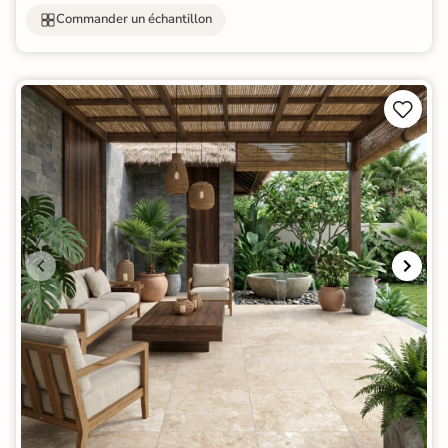
Commander un échantillon

