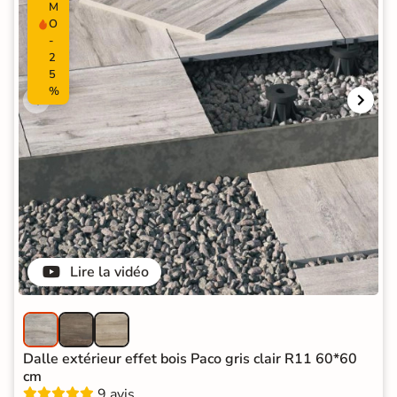
M
O
-
2
5
%
Lire la vidéo
Dalle extérieur effet bois Paco gris clair R11 60*60
cm
9 avis