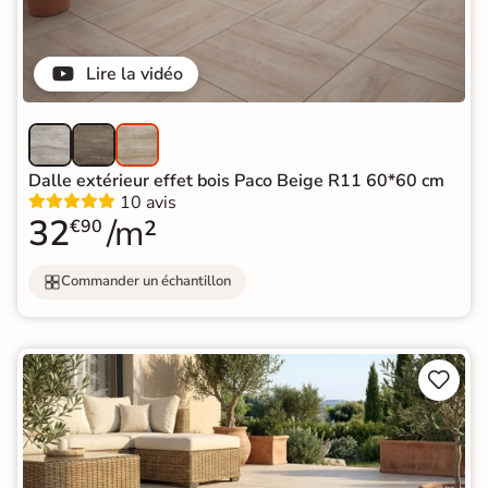
Lire la vidéo
Dalle extérieur effet bois Paco Beige R11 60*60 cm
10 avis
32
/m²
€90
Commander un échantillon

