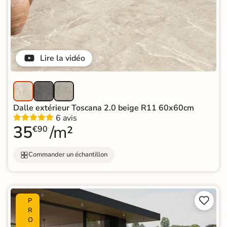
Lire la vidéo
Dalle extérieur Toscana 2.0 beige R11 60x60cm
6 avis
35
/m²
€90
Commander un échantillon


P
R
O