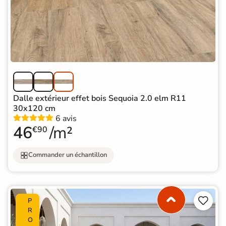
Dalle extérieur effet bois Sequoia 2.0 elm R11
30x120 cm
6 avis
46
/m²
€90
Commander un échantillon


P
R
O