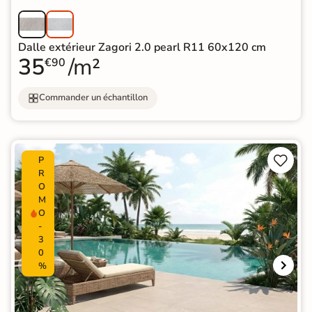
Dalle extérieur Zagori 2.0 pearl R11 60x120 cm
35
/m²
€90
Commander un échantillon


P
R
O
M
O
-
3
0
%