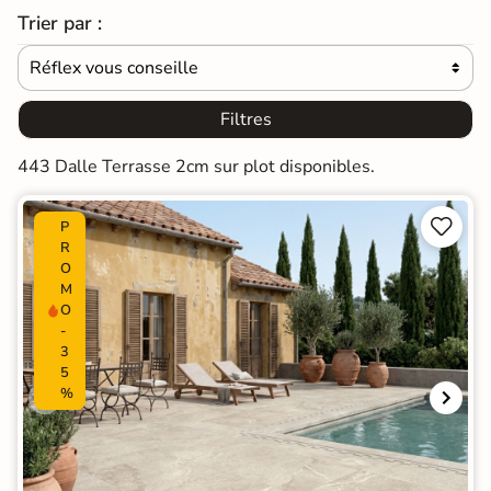
Trier par :
Réflex vous conseille

Filtres
443 Dalle Terrasse 2cm sur plot disponibles.


P
R
O
M
O
-
3
5
%