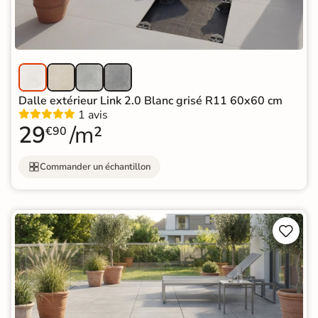
Dalle extérieur Link 2.0 Blanc grisé R11 60x60 cm
1 avis
29
/m²
€90
Commander un échantillon

