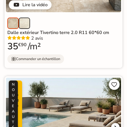
Lire la vidéo
Dalle extérieur Tivertino terre 2.0 R11 60*60 cm
2 avis
35
/m²
€90
Commander un échantillon


N
P
O
R
U
O
V
M
E
O
A
-
U
3
T
5