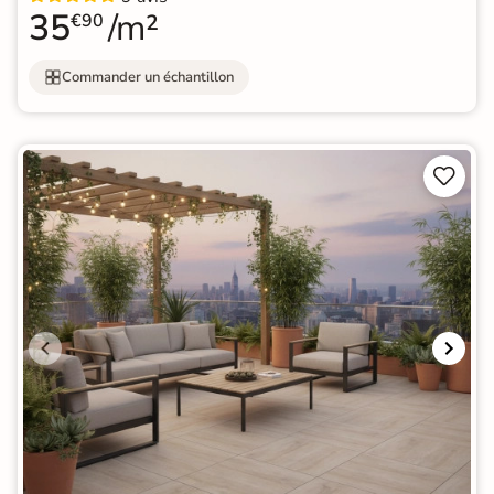
35
/m²
€90
Commander un échantillon

