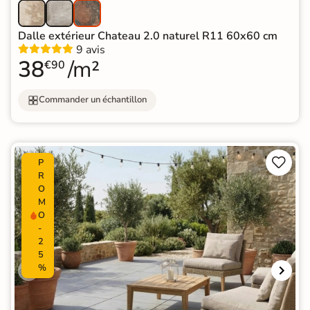
Dalle extérieur Chateau 2.0 naturel R11 60x60 cm
9 avis
38
/m²
€90
Commander un échantillon


P
R
O
M
O
-
2
5
%