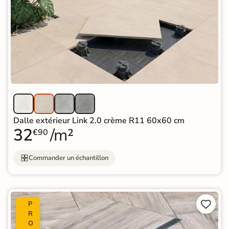
Dalle extérieur Link 2.0 crème R11 60x60 cm
32
/m²
€90
Commander un échantillon


P
R
O