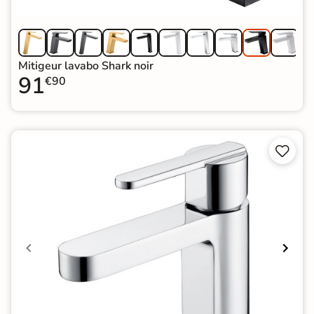
Mitigeur lavabo Shark noir
91
€90

