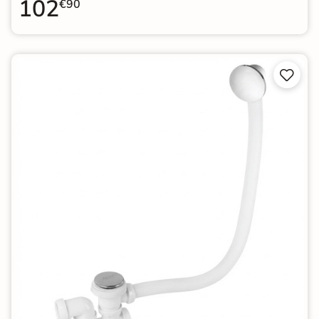
102
€90

