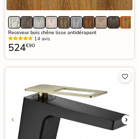
Receveur bois chêne lisse antidérapant
14 avis
524
€90

