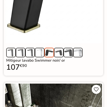
Mitigeur lavabo Swimmer noir/ or
107
€90

