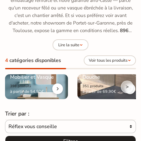
emballage renforcé et notre garantie anti-casse — parce
qu'un receveur fêlé ou une vasque ébréchée à la livraison,
c'est un chantier arrêté. Et si vous préférez voir avant
d'acheter, notre showroom de Portet-sur-Garonne, près de
Toulouse, expose la gamme en conditions réelles.
896
produits
disponibles dans cette sélection.
Lire la suite
4
catégories disponibles
Voir tous les produits
Mobilier et Vasque
Douche
>
398 produits
351 produits
à partir de 54,90€
à partir de 69,90€
Trier par :
Réflex vous conseille
