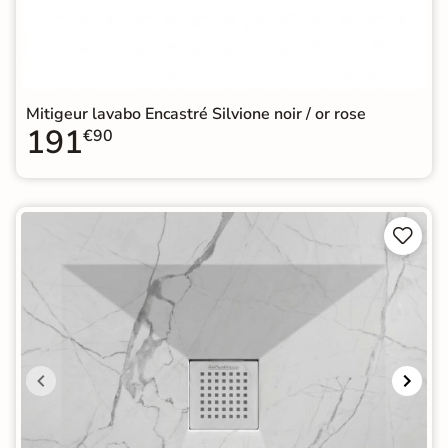
Mitigeur lavabo Encastré Silvione noir / or rose
191
€90

