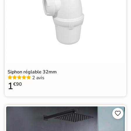
Siphon réglable 32mm
2 avis
1
€90

