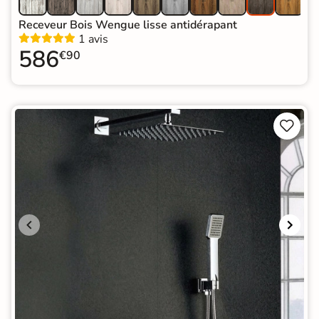
Receveur Bois Wengue lisse antidérapant
1 avis
586
€90

