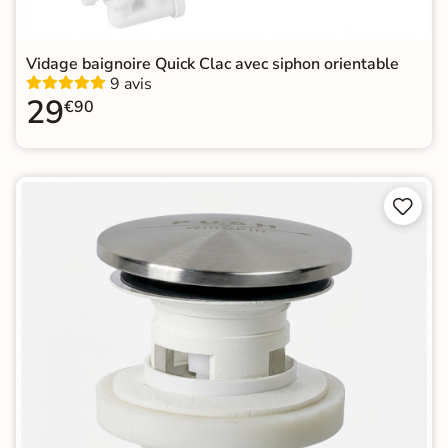
Vidage baignoire Quick Clac avec siphon orientable
9 avis
29
€90

