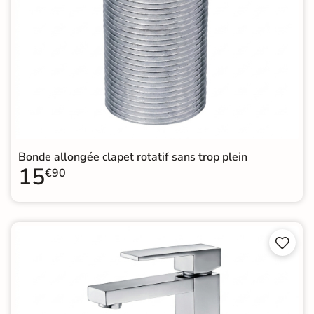
Bonde allongée clapet rotatif sans trop plein
15
€90

