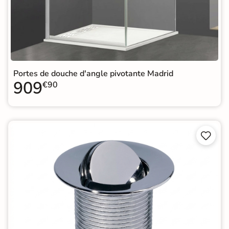
Portes de douche d'angle pivotante Madrid
909
€90

