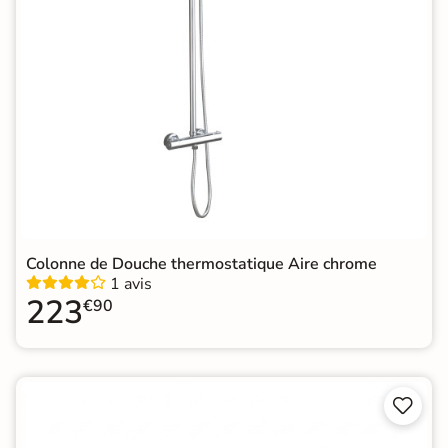
Colonne de Douche thermostatique Aire chrome
1 avis
223
€90

