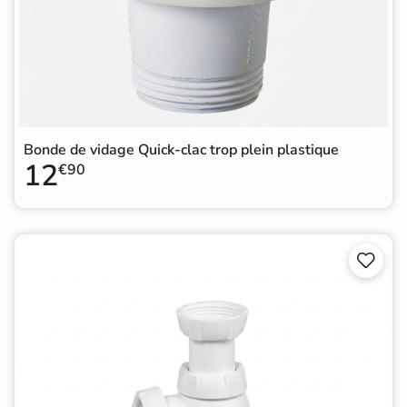
Bonde de vidage Quick-clac trop plein plastique
12
€90

