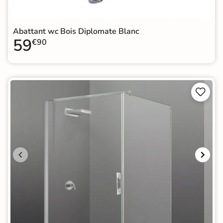
Abattant wc Bois Diplomate Blanc
59
€90

