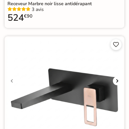
Receveur Marbre noir lisse antidérapant
3 avis
524
€90

