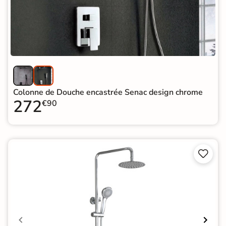
Colonne de Douche encastrée Senac design chrome
272
€90

