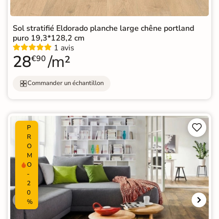
Sol stratifié Eldorado planche large chêne portland
puro 19,3*128,2 cm
1 avis
28
/m²
€90
Commander un échantillon


P
R
O
M
O
-
2
0
%