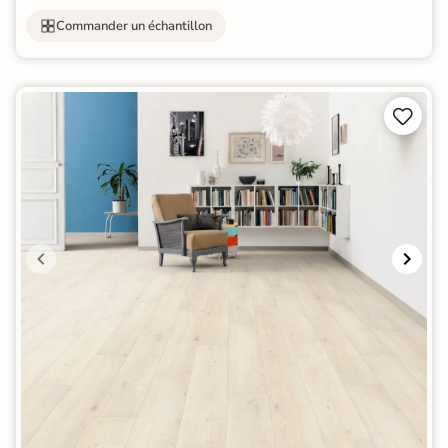
Commander un échantillon

