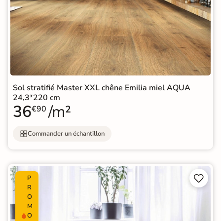
Sol stratifié Master XXL chêne Emilia miel AQUA
24,3*220 cm
36
/m²
€90
Commander un échantillon


P
R
O
M
O