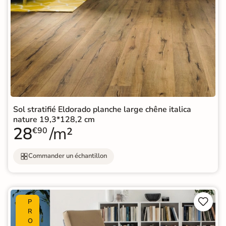
Sol stratifié Eldorado planche large chêne italica
nature 19,3*128,2 cm
28
/m²
€90
Commander un échantillon


P
R
O