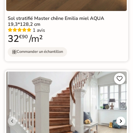
Sol stratifié Master chêne Emilia miel AQUA
19,3*128,2 cm
1 avis
32
/m²
€90
Commander un échantillon

