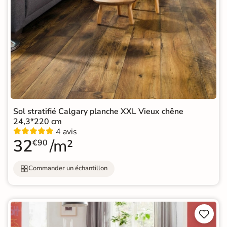
Sol stratifié Calgary planche XXL Vieux chêne
24,3*220 cm
4 avis
32
/m²
€90
Commander un échantillon

