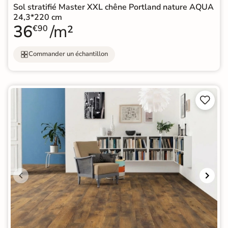
Sol stratifié Master XXL chêne Portland nature AQUA
24,3*220 cm
36
/m²
€90
Commander un échantillon

