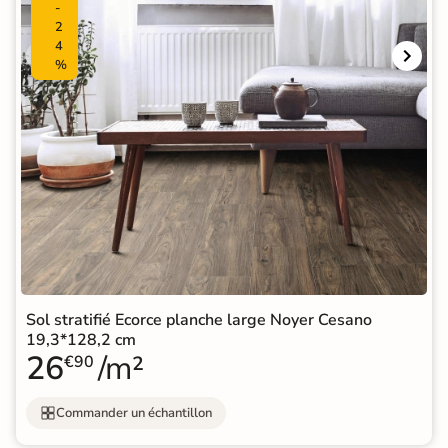
-
2
4
%
Sol stratifié Ecorce planche large Noyer Cesano
19,3*128,2 cm
26
/m²
€90
Commander un échantillon