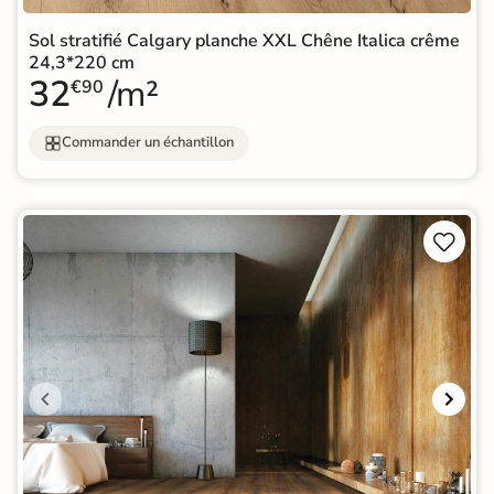
Sol stratifié Calgary planche XXL Chêne Italica crême
24,3*220 cm
32
/m²
€90
Commander un échantillon

