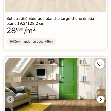
Sol stratifié Eldorado planche large chêne émilia
blanc 19,3*128,2 cm
28
/m²
€90
Commander un échantillon

