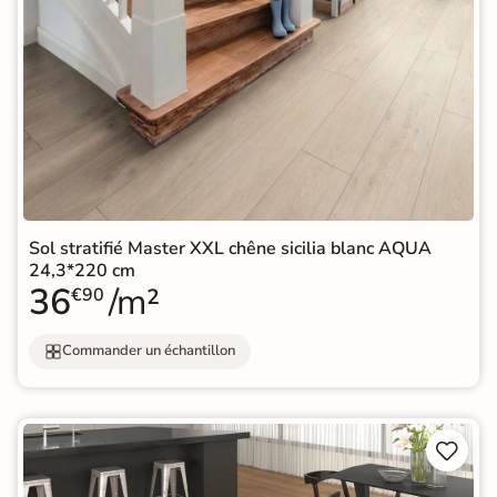
Sol stratifié Master XXL chêne sicilia blanc AQUA
24,3*220 cm
36
/m²
€90
Commander un échantillon

