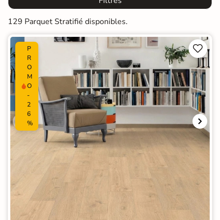
Filtres
129 Parquet Stratifié disponibles.


P
R
O
M
O
-
2
6
%