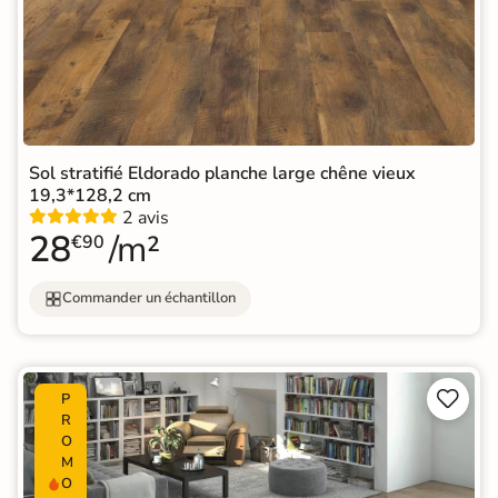
Sol stratifié Eldorado planche large chêne vieux
19,3*128,2 cm
2 avis
28
/m²
€90
Commander un échantillon


P
R
O
M
O