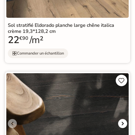
Sol stratifié Eldorado planche large chêne italica
crème 19,3*128,2 cm
22
/m²
€90
Commander un échantillon

