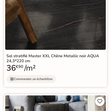
Sol stratifié Master XXL Chêne Metallic noir AQUA
24,3*220 cm
36
/m²
€90
Commander un échantillon

