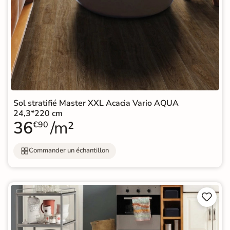
Sol stratifié Master XXL Acacia Vario AQUA
24,3*220 cm
36
/m²
€90
Commander un échantillon

