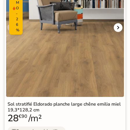
M
O
-
2
6
%
Sol stratifié Eldorado planche large chêne emilia miel
19,3*128,2 cm
28
/m²
€90