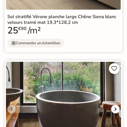
Sol stratifié Vérone planche large Chêne Siena blanc
velours tramé mat 19,3*128,2 cm
25
/m²
€90
Commander un échantillon

