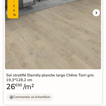
-
2
4
%
Sol stratifié Eternity planche large Chêne Torri gris
19,3*128,2 cm
26
/m²
€90
Commander un échantillon