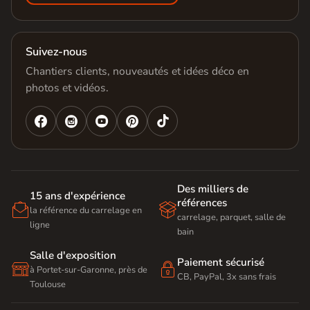
Suivez-nous
Chantiers clients, nouveautés et idées déco en
photos et vidéos.




Des milliers de
15 ans d'expérience
références


la référence du carrelage en
carrelage, parquet, salle de
ligne
bain
Salle d'exposition
Paiement sécurisé


à Portet-sur-Garonne, près de
CB, PayPal, 3x sans frais
Toulouse