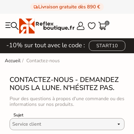
Livraison gratuite dès 890 €
0



-10% sur tout avec le code :
START10
Accueil
Contactez-nous
CONTACTEZ-NOUS - DEMANDEZ
NOUS LA LUNE. N'HÉSITEZ PAS.
Pour des questions à propos d'une commande ou des
informations sur nos produits.
Sujet