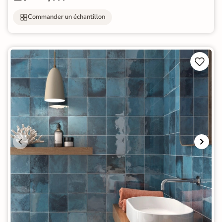
Commander un échantillon

