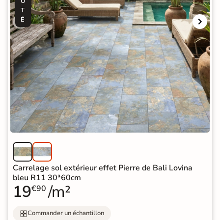
U
T
É
Carrelage sol extérieur effet Pierre de Bali Lovina
bleu R11 30*60cm
19
/m²
€90
Commander un échantillon