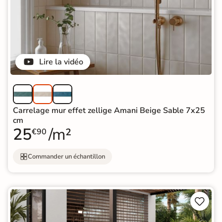
Lire la vidéo
Carrelage mur effet zellige Amani Beige Sable 7x25
cm
25
/m²
€90
Commander un échantillon

