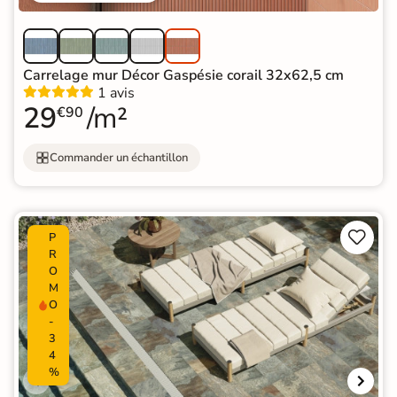
Carrelage mur Décor Gaspésie corail 32x62,5 cm
1 avis
29
/m²
€90
Commander un échantillon


P
R
O
M
O
-
3
4
%