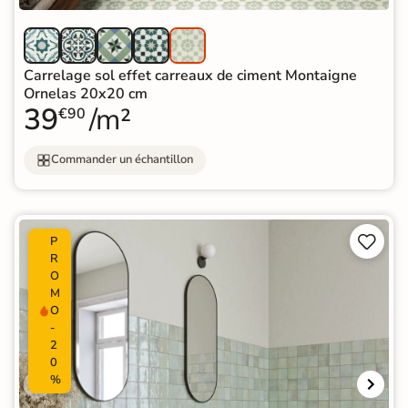
Carrelage sol effet carreaux de ciment Montaigne
Ornelas 20x20 cm
39
/m²
€90
Commander un échantillon


P
R
O
M
O
-
2
0
%