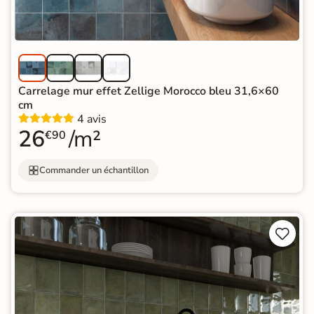
Carrelage mur effet Zellige Morocco bleu 31,6×60
cm
4 avis
26
/m²
€90
Commander un échantillon

