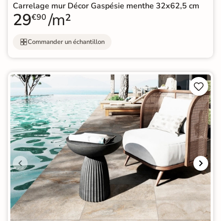
Carrelage mur Décor Gaspésie menthe 32x62,5 cm
29
/m²
€90
Commander un échantillon

