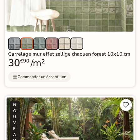
Carrelage mur effet zellige chaouen forest 10x10 cm
30
/m²
€90
Commander un échantillon


N
O
U
V
E
A