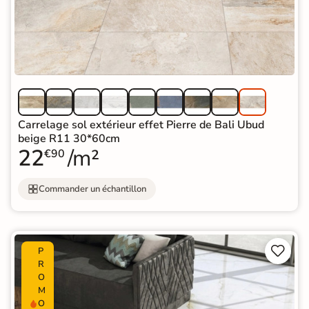
Carrelage sol extérieur effet Pierre de Bali Ubud
beige R11 30*60cm
22
/m²
€90
Commander un échantillon


P
R
O
M
O