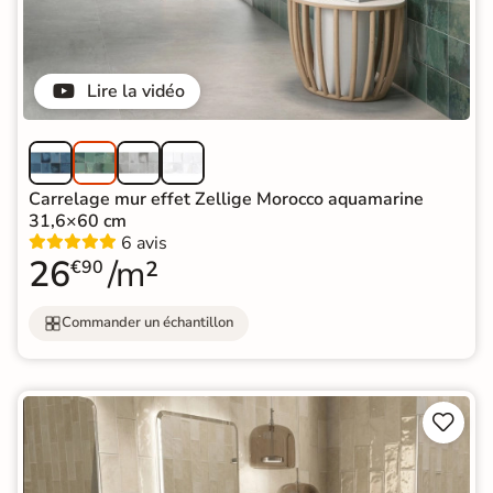
Lire la vidéo
Carrelage mur effet Zellige Morocco aquamarine
31,6×60 cm
6 avis
26
/m²
€90
Commander un échantillon

