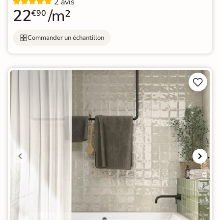
2 avis
22
/m²
€90
Commander un échantillon

