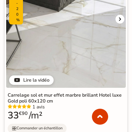
-
2
0
%
Lire la vidéo
Carrelage sol et mur effet marbre brillant Hotel luxe
Gold poli 60x120 cm
1 avis
33
/m²
€90
Commander un échantillon