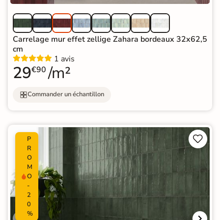
Carrelage mur effet zellige Zahara bordeaux 32x62,5
cm
1 avis
29
/m²
€90
Commander un échantillon


P
R
O
M
O
-
2
0
%