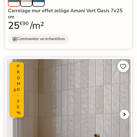
Carrelage mur effet zellige Amani Vert Oasis 7x25
cm
25
/m²
€90
Commander un échantillon


P
R
O
M
O
-
3
0
%