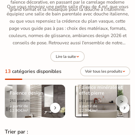
faïence décorative, en passant par le carrelage moderne
Que vous rénoviez une petite salle d'eau de 4 m², que vous
grand format et la mosaïque pour la douche à l'italienne.
équipiez une salle de bain parentale avec douche italienne,
ou que vous repensiez la crédence du plan vasque, cette
page vous guide pas à pas : choix des matériaux, formats,
couleurs, normes de glissance, ambiances design 2026 et
conseils de pose. Retrouvez aussi l'ensemble de notre
catalogue de
carrelage
pour vos autres pièces.
Lire la suite
13
catégories disponibles
Voir tous les produits
Faïence minérale et
Faïence design
effet pierre
>
251 produits
161 produits
à partir de
à partir de
12,90€/m²
12,90€/m²
Trier par :