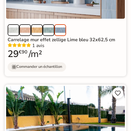
Carrelage mur effet zellige Lime bleu 32x62,5 cm
1 avis
29
/m²
€90
Commander un échantillon

