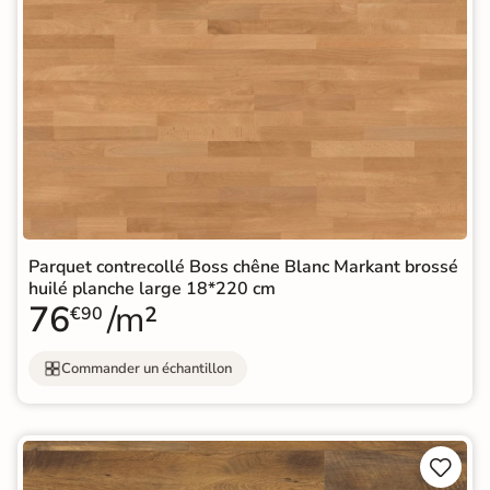
Parquet contrecollé Boss chêne Blanc Markant brossé
huilé planche large 18*220 cm
76
/m²
€90
Commander un échantillon

