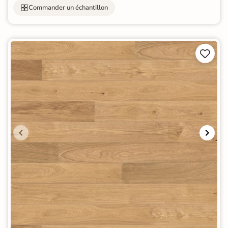
Commander un échantillon

