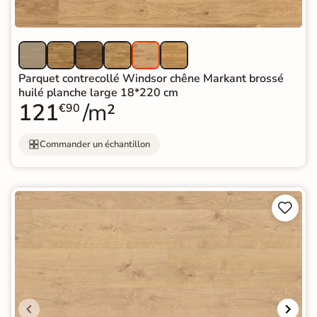
Parquet contrecollé Windsor chêne Markant brossé
huilé planche large 18*220 cm
121
/m²
€90
Commander un échantillon

