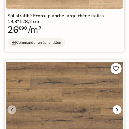
Sol stratifié Ecorce planche large chêne italica
19,3*128,2 cm
26
/m²
€90
Commander un échantillon

