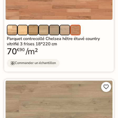
Parquet contrecollé Chelsea hêtre étuvé country
vitrifié 3 frises 18*220 cm
70
/m²
€90
Commander un échantillon

