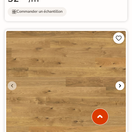
Commander un échantillon

