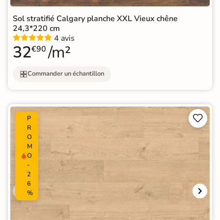
Sol stratifié Calgary planche XXL Vieux chêne
24,3*220 cm
4 avis
32
/m²
€90
Commander un échantillon


P
R
O
M
O
-
2
6
%