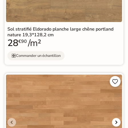
Sol stratifié Eldorado planche large chêne portland
nature 19,3*128,2 cm
28
/m²
€90
Commander un échantillon

