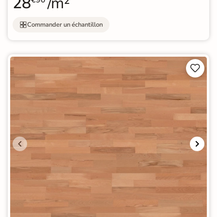
28
/m²
€90
Commander un échantillon

