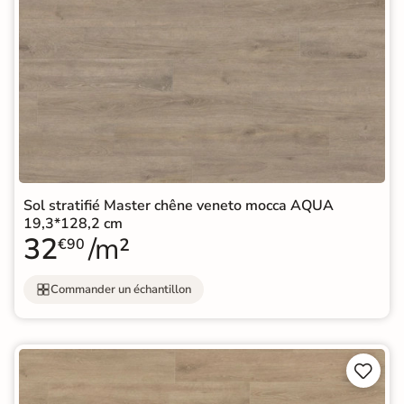
Sol stratifié Master chêne veneto mocca AQUA
19,3*128,2 cm
32
/m²
€90
Commander un échantillon

