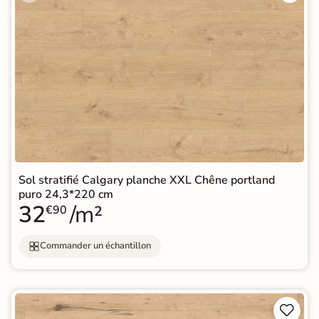
Sol stratifié Calgary planche XXL Chêne portland
puro 24,3*220 cm
32
/m²
€90
Commander un échantillon

