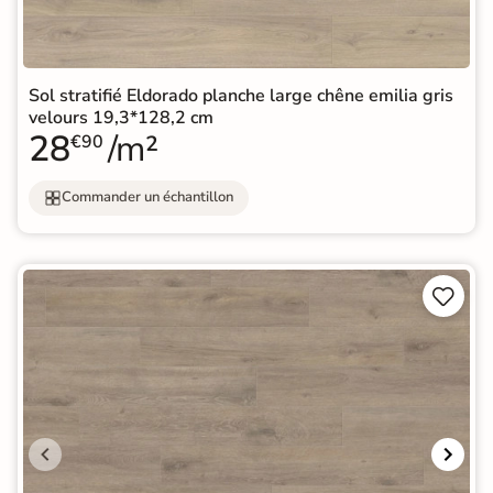
Sol stratifié Eldorado planche large chêne emilia gris
velours 19,3*128,2 cm
28
/m²
€90
Commander un échantillon

