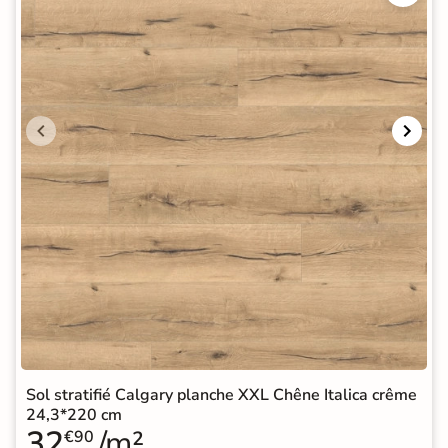
Sol stratifié Calgary planche XXL Chêne Italica crême
24,3*220 cm
32
/m²
€90