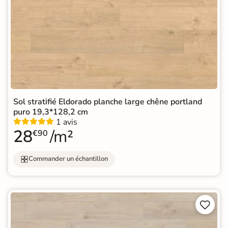
Sol stratifié Eldorado planche large chêne portland
puro 19,3*128,2 cm
1 avis
28
/m²
€90
Commander un échantillon

