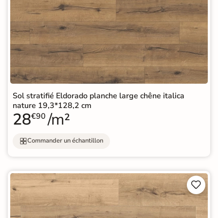
Sol stratifié Eldorado planche large chêne italica
nature 19,3*128,2 cm
28
/m²
€90
Commander un échantillon

