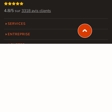

4.8/5
sur
3318 avis clients
SERVICES
ENTREPRISE
ACHETER

Besoin d'inspiration ?
Découvrez nos conseils « Bien choisir », nos guides
d'aménagement et les dernières tendances carrelage,
parquet et salle de bain.
Découvrir nos inspirations