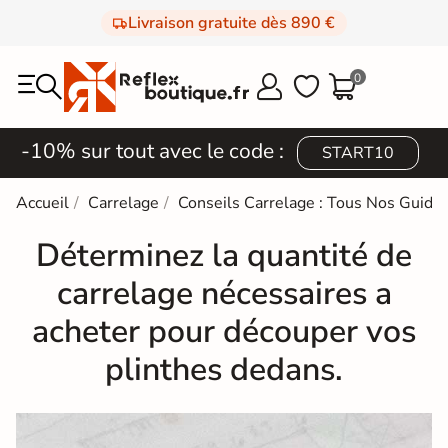
Livraison gratuite dès 890 €
0



-10% sur tout avec le code :
START10
Accueil
Carrelage
Conseils Carrelage : Tous Nos Guides
Déterminez la quantité de
carrelage nécessaires a
acheter pour découper vos
plinthes dedans.