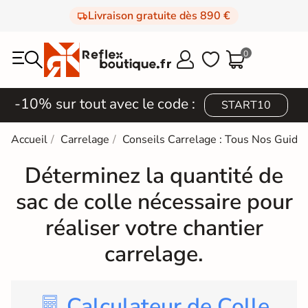
Livraison gratuite dès 890 €
0



-10% sur tout avec le code :
START10
Accueil
Carrelage
Conseils Carrelage : Tous Nos Guides
Déterminez la quantité de
sac de colle nécessaire pour
réaliser votre chantier
carrelage.
Calculateur de Colle