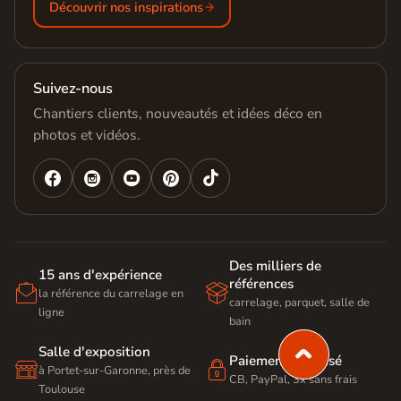
Découvrir nos inspirations
Suivez-nous
Chantiers clients, nouveautés et idées déco en
photos et vidéos.




Des milliers de
15 ans d'expérience
références


la référence du carrelage en
carrelage, parquet, salle de
ligne
bain
Salle d'exposition
Paiement sécurisé


à Portet-sur-Garonne, près de
CB, PayPal, 3x sans frais
Toulouse