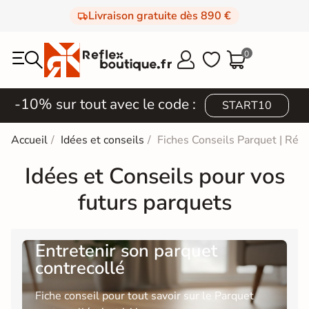
Livraison gratuite dès 890 €
0



-10% sur tout avec le code :
START10
Accueil
Idées et conseils
Fiches Conseils Parquet | Réfl
Idées et Conseils pour vos
futurs parquets
Entretenir son parquet
contrecollé
Fiche conseil pour tout savoir sur le Parquet