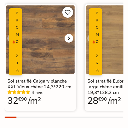


P
P
R
R
O
O
M
M
O
O
-
-
2
2
0
6
%
%
Sol stratifié Calgary planche
Sol stratifié Eldor
XXL Vieux chêne 24,3*220 cm
large chêne emilia 
4 avis
19,3*128,2 cm
32
/m²
28
/m²
€90
€90