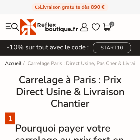
Livraison gratuite dès 890 €
0



-10% sur tout avec le code :
START10
Accueil
Carrelage Paris : Direct Usine, Pas Cher & Livrais
Carrelage à Paris : Prix
Direct Usine & Livraison
Chantier
Pourquoi payer votre