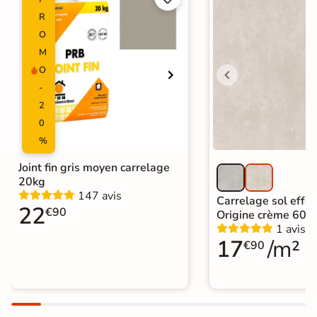
R
O
M
O
-
2
0
%
Joint fin gris moyen carrelage
20kg
147 avis
Carrelage sol effet
22
€90
Origine crème 60x
1 avis
17
/m²
€90