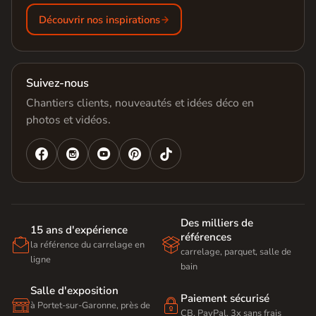
Découvrir nos inspirations
Suivez-nous
Chantiers clients, nouveautés et idées déco en
photos et vidéos.




Des milliers de
15 ans d'expérience
références


la référence du carrelage en
carrelage, parquet, salle de
ligne
bain
Salle d'exposition
Paiement sécurisé


à Portet-sur-Garonne, près de
CB, PayPal, 3x sans frais