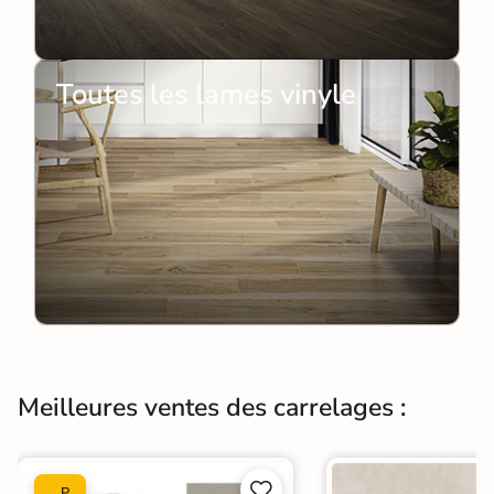
Toutes les lames vinyle
Meilleures ventes des carrelages :


P