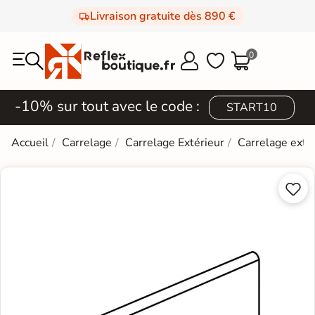
Livraison gratuite dès 890 €
0



-10% sur tout avec le code :
START10
Accueil
Carrelage
Carrelage Extérieur
Carrelage exté

