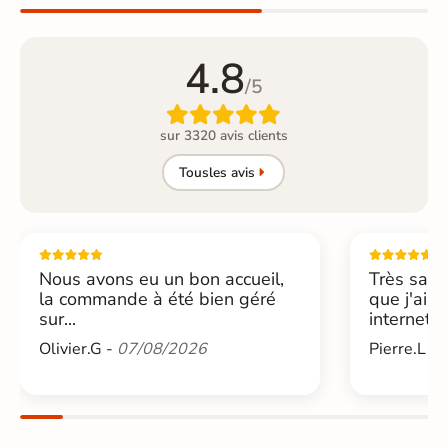
4.8
/5

sur 3320 avis clients
Tous
les avis
Nous avons eu un bon accueil,
Très sati
la commande à été bien géré
que j'ai 
sur...
internet....
Olivier.G -
07/08/2026
Pierre.L -