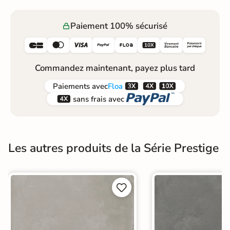
Paiement 100% sécurisé






Commandez maintenant, payez plus tard



Paiements
avec
Floa


sans frais avec
Les autres produits de la Série Prestige

