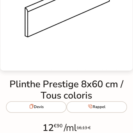
Plinthe Prestige 8x60 cm /
Tous coloris


Devis
Rappel
12
/ml
€90
16,13 €