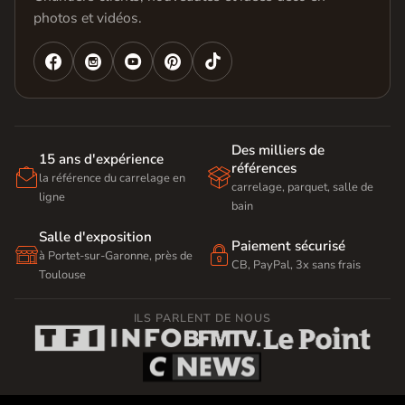
photos et vidéos.




Des milliers de
15 ans d'expérience
références


la référence du carrelage en
carrelage, parquet, salle de
ligne
bain
Salle d'exposition
Paiement sécurisé


à Portet-sur-Garonne, près de
CB, PayPal, 3x sans frais
Toulouse
ILS PARLENT DE NOUS