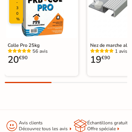
-
3
0
%
Colle Pro 25kg
Nez de marche alu
56 avis
1 avis
20
19
€90
€90


Avis clients
Échantillons gratuit
Découvrez tous les avis
Offre spéciale