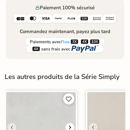
Paiement 100% sécurisé






Commandez maintenant, payez plus tard



Paiements
avec
Floa


sans frais avec
Les autres produits de la Série Simply

