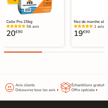
%
Colle Pro 25kg
Nez de marche alu
56 avis
1 avis
20
19
€90
€90


Avis clients
Échantillons gratuit
Découvrez tous les avis
Offre spéciale