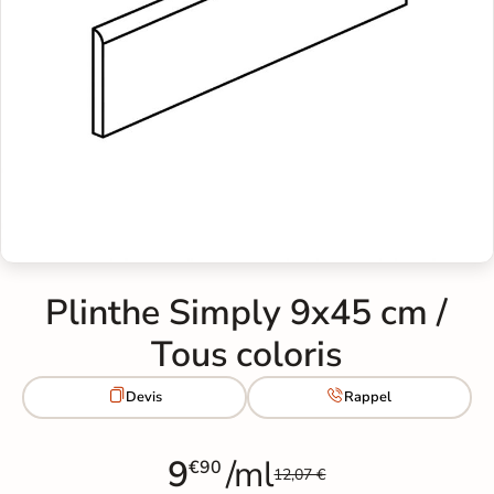
Plinthe Simply 9x45 cm /
Tous coloris


Devis
Rappel
9
/ml
€90
12,07 €