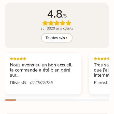
4.8
/5

sur 3320 avis clients
Tous
les avis
Nous avons eu un bon accueil,
Très sati
la commande à été bien géré
que j'ai 
sur...
internet....
Olivier.G -
07/08/2026
Pierre.L -