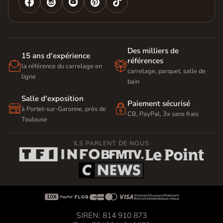




Des milliers de
15 ans d'expérience
références


la référence du carrelage en
carrelage, parquet, salle de
ligne
bain
Salle d'exposition
Paiement sécurisé


à Portet-sur-Garonne, près de
CB, PayPal, 3x sans frais
Toulouse
ILS PARLENT DE NOUS









SIREN: 814 910 873