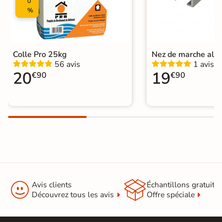
0
%
Colle Pro 25kg
Nez de marche alu
56 avis
1 avis
20
19
€90
€90


Avis clients
Échantillons gratuit
Découvrez tous les avis
Offre spéciale