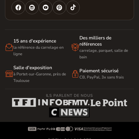




Des milliers de
15 ans d'expérience
références


la référence du carrelage en
carrelage, parquet, salle de
ligne
bain
Salle d'exposition
Paiement sécurisé


à Portet-sur-Garonne, près de
CB, PayPal, 3x sans frais
Toulouse
ILS PARLENT DE NOUS








