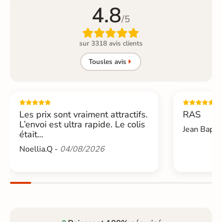
4.8
/5

sur 3318 avis clients
Tous
les avis
Les prix sont vraiment attractifs.
RAS
L’envoi est ultra rapide. Le colis
Jean Bapti
était...
Noellia.Q -
04/08/2026