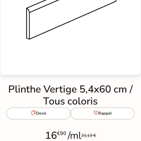
Plinthe Vertige 5,4x60 cm /
Tous coloris


Devis
Rappel
16
/ml
€90
21,13 €