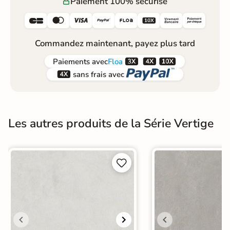
Paiement 100% sécurisé






Commandez maintenant, payez plus tard



Paiements
avec
Floa


sans frais avec
Les autres produits de la Série Vertige

