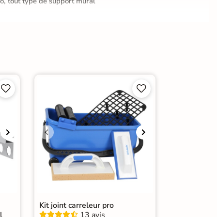
o, tout type de support mural
agne




Kit joint carreleur pro
l
13 avis