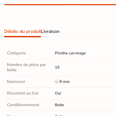
Carrelage extra fin
Voir tous les
formats
Détails du produit
Livraison
PAR FINITION
Carrelage poli /
Catégorie
Plinthe carrelage
semi-poli
Carrelage brillant
Nombre de pièce par
15
boite
Échantillons gratuits
Epaisseur
9 mm
PAIEMENT SÉCURISÉ
Résistant au Gel
Oui
Payez comme
Conditionnement
Boite
il vous plaira