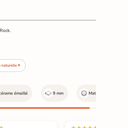
 Rock.
 naturelle
cérame émaillé
9 mm
Mate