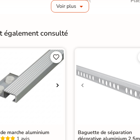
Support
Plac
Voir plus
Origine
Esp
u
nt également consulté


 de marche aluminium
Baguette de séparation
1 avis
décorative aluminium 2,5m