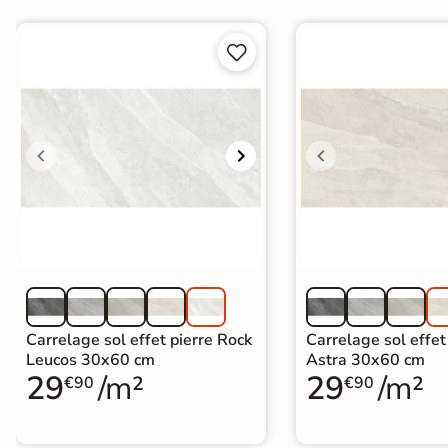
Terre


cuite &
tomette
Parement
mural
intérieur
PAR FORME &
DIMENSION
Carrelage
Carrelage sol effet pierre Rock
Carrelage sol effet
hexagonal
Leucos 30x60 cm
Astra 30x60 cm
29
/m²
29
/m²
€90
€90
Carrelage très
grand format