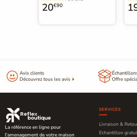
20
1
€90


Avis clients
Échantillon
Découvrez tous les avis
Offre spéci
SERVICES

Livraison & Retou
La référence en ligne pour
Echantillon gratui
l'amenagement de votre maison