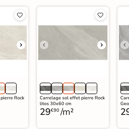




 pierre Rock
Carrelage sol effet pierre Rock
Carr
litos 30x60 cm
Geo
29
/m²
2
€90