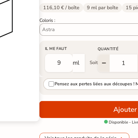
116,10 € / boîte
9 ml par boîte
15 pi
Coloris :
IL ME FAUT
QUANTITÉ
ml
Soit
Pensez aux pertes liées aux découpes ! 
Ajouter
Disponible - Liv
