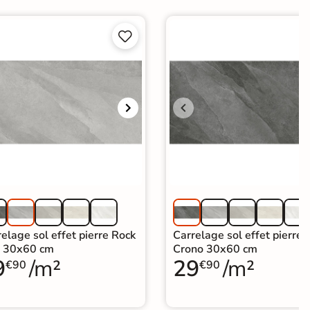


elage sol effet pierre Rock
Carrelage sol effet pierre 
 30x60 cm
Crono 30x60 cm
9
/m²
29
/m²
€90
€90