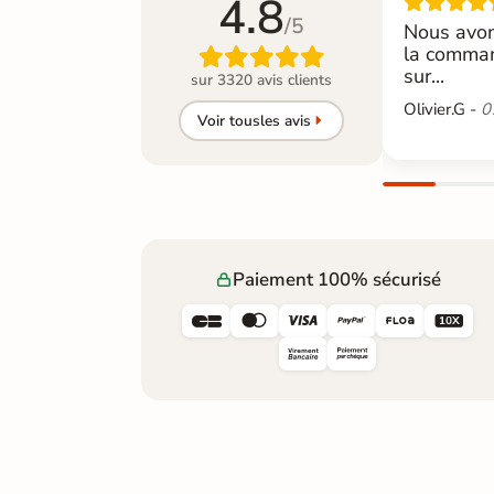
4.8
/5
Nous avon
la comman

sur...
sur 3320 avis clients
Olivier.G -
0
Voir tous
les avis
Paiement 100% sécurisé





