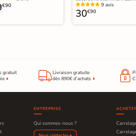
9
9 avis
€90
30
€90


s gratuit
Livraison gratuite
P
ale
dès 890€ d’achats
C
ENTREPRISE
ACHETE
rs
Qui sommes-nous ?
Carrelage
t
Carrelage
Nous contacter