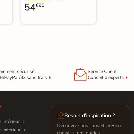
54
€90

aiement sécurisé
Service Client
B/PayPal/3x sans frais
Conseil d'experts
R

Besoin d'inspiration ?
 intérieur
Découvrez nos conseils « Bien
 extérieur
choisir », nos guides