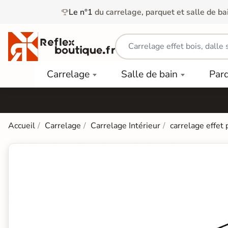
Le n°1
du carrelage, parquet et salle de ba
Carrelage
Mobilier
Parquet
Carrelage
Salle de bain
Par
Intérieur
et
Stratifié
squ'à
50%
Vasque
Carrelage
Parquet
PAR
Extérieur
Contrecollé
TYPE
Douche
relages
Accueil
Carrelage
Carrelage Intérieur
carrelage effet 
Dalle
Lames
aïences
Terrasse
Baignoires
PAR
PVC
Sur Plot
et Balnéos
squ'à
COULEUR
40%
Carrelage
Dalles
WC
Salle de
Stratifié
PVC
Bain
Bois
Carrelage
quets
Lames
Colle &
Salle de
ols
clair
Finition
Bain
tifiés