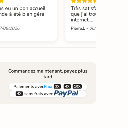
s eu un bon accueil,
Très satisfait de cette b
de à été bien géré
que j'ai trouvée par hasa
internet....
7/08/2026
Pierre.L -
06/08/2026
Commandez maintenant, payez plus
tard



Paiements
avec
Floa


sans frais avec