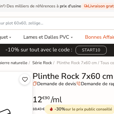
in
Des milliers de références à
prix d'usine
Livraison gra
quet
Lames et Dalles PVC
Bonnes Affai
-10% sur tout avec le code :
START10
pierre naturelle
Série Rock
Plinthe Rock 7x60 cm / Tous co
Plinthe Rock 7x60 cm 


Demande de devis
Demande de ra


12
/ml
€90
-30%
sur le prix public conseillé
18,43 €