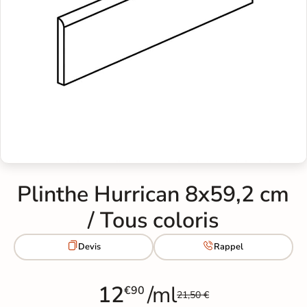
Plinthe Hurrican 8x59,2 cm
/ Tous coloris


Devis
Rappel
12
/ml
€90
21,50 €