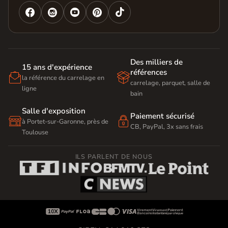




Des milliers de
15 ans d'expérience
références


la référence du carrelage en
carrelage, parquet, salle de
ligne
bain
Salle d'exposition
Paiement sécurisé


à Portet-sur-Garonne, près de
CB, PayPal, 3x sans frais
Toulouse
ILS PARLENT DE NOUS








