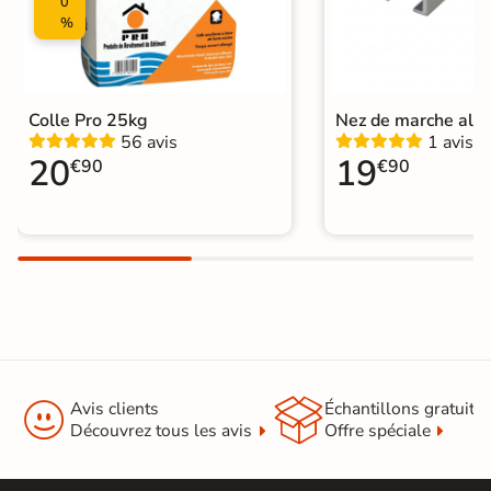
0
%
Colle Pro 25kg
Nez de marche alu
56 avis
1 avis
20
19
€90
€90


Avis clients
Échantillons gratuit
Découvrez tous les avis
Offre spéciale