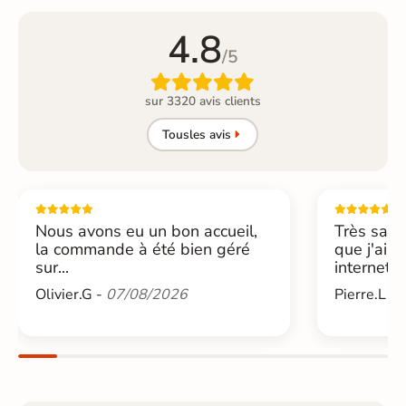
4.8
/5

sur 3320 avis clients
Tous
les avis
Nous avons eu un bon accueil,
Très sati
la commande à été bien géré
que j'ai 
sur...
internet....
Olivier.G -
07/08/2026
Pierre.L -