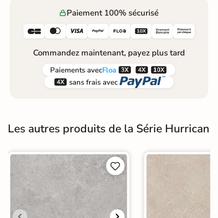
Paiement 100% sécurisé






Commandez maintenant, payez plus tard



Paiements
avec
Floa


sans frais avec
Les autres produits de la Série Hurrican

