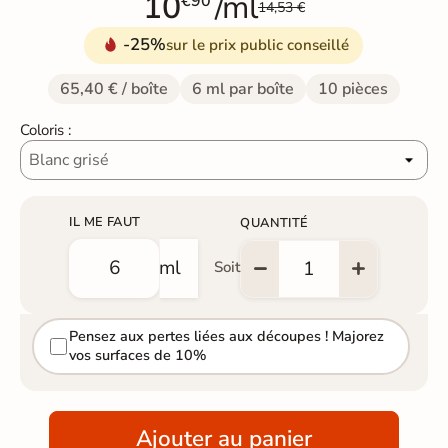
10
/ml
€90
14,53 €
-25%
sur le prix public conseillé
65,40 € / boîte
6 ml par boîte
10 pièces
Coloris :
IL ME FAUT
QUANTITÉ
ml
Soit
Pensez aux pertes liées aux découpes ! Majorez
vos surfaces de 10%
Ajouter au panier