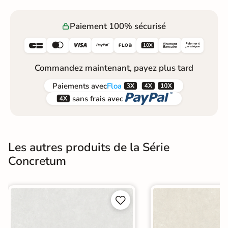
Paiement 100% sécurisé






Commandez maintenant, payez plus tard



Paiements
avec
Floa


sans frais avec
Les autres produits de la Série
Concretum

