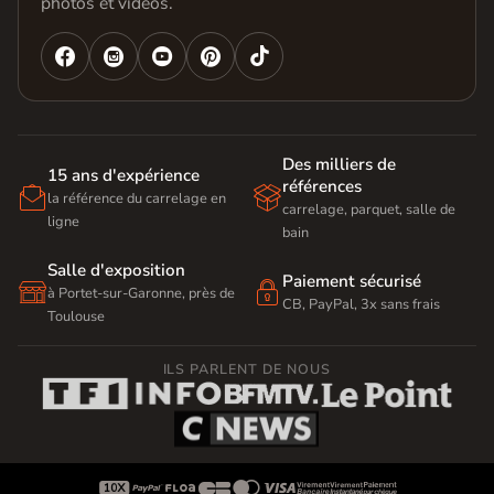
photos et vidéos.




Des milliers de
15 ans d'expérience
références


la référence du carrelage en
carrelage, parquet, salle de
ligne
bain
Salle d'exposition
Paiement sécurisé


à Portet-sur-Garonne, près de
CB, PayPal, 3x sans frais
Toulouse
ILS PARLENT DE NOUS








