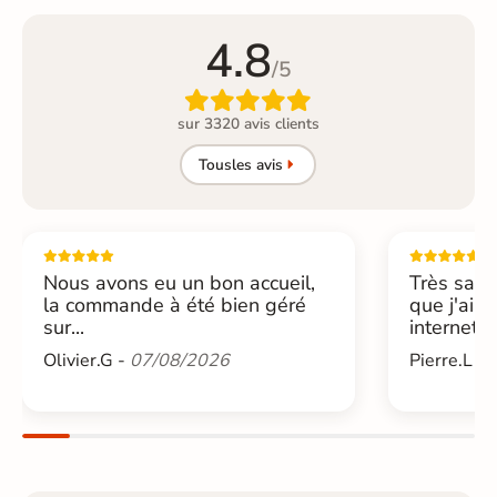
4.8
/5

sur 3320 avis clients
Tous
les avis
Nous avons eu un bon accueil,
Très sati
la commande à été bien géré
que j'ai 
sur...
internet....
Olivier.G -
07/08/2026
Pierre.L -