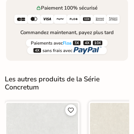
Paiement 100% sécurisé






Commandez maintenant, payez plus tard



Paiements
avec
Floa


sans frais avec
Les autres produits de la Série
Concretum

