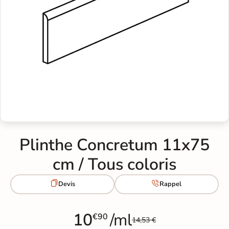
Plinthe Concretum 11x75
cm / Tous coloris


Devis
Rappel
10
/ml
€90
14,53 €