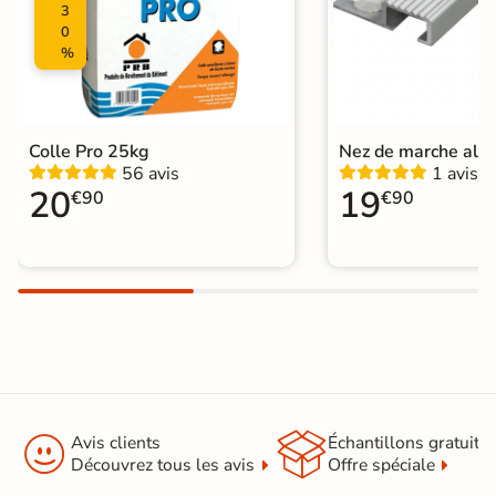
3
0
%
Colle Pro 25kg
Nez de marche alu
56 avis
1 avis
20
19
€90
€90


Avis clients
Échantillons gratuit
Découvrez tous les avis
Offre spéciale