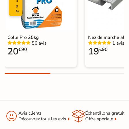
3
0
%
Colle Pro 25kg
Nez de marche alu
56 avis
1 avis
20
19
€90
€90


Avis clients
Échantillons gratuit
Découvrez tous les avis
Offre spéciale