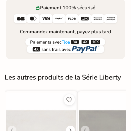
Paiement 100% sécurisé






Commandez maintenant, payez plus tard



Paiements
avec
Floa


sans frais avec
Les autres produits de la Série Liberty

