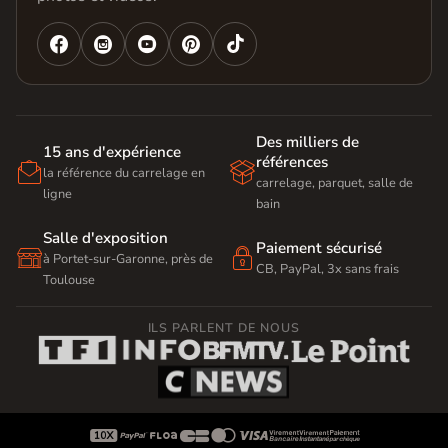




Des milliers de
15 ans d'expérience
références


la référence du carrelage en
carrelage, parquet, salle de
ligne
bain
Salle d'exposition
Paiement sécurisé


à Portet-sur-Garonne, près de
CB, PayPal, 3x sans frais
Toulouse
ILS PARLENT DE NOUS








