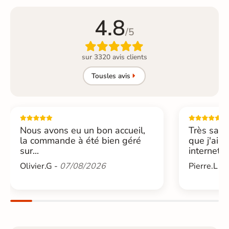
4.8
/5

sur 3320 avis clients
Tous
les avis
Nous avons eu un bon accueil,
Très sati
la commande à été bien géré
que j'ai 
sur...
internet....
Olivier.G -
07/08/2026
Pierre.L -