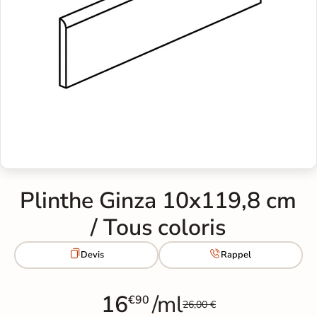
Plinthe Ginza 10x119,8 cm
/ Tous coloris


Devis
Rappel
16
/ml
€90
26,00 €