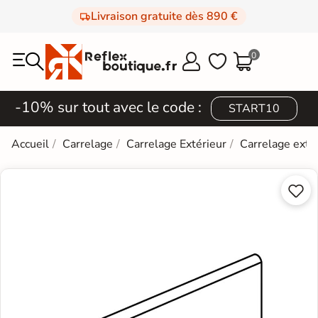
Livraison gratuite dès 890 €
0



-10% sur tout avec le code :
START10
Accueil
Carrelage
Carrelage Extérieur
Carrelage exté

