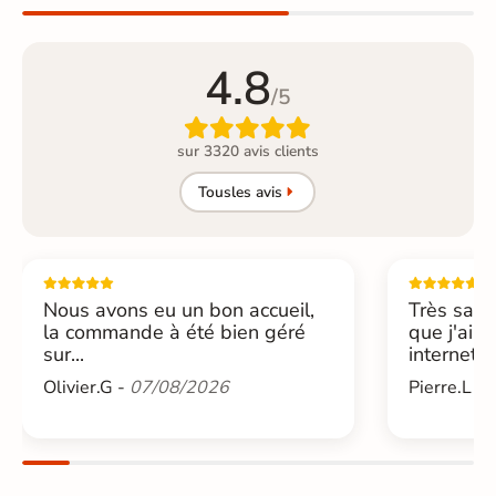
4.8
/5

sur 3320 avis clients
Tous
les avis
Nous avons eu un bon accueil,
Très sati
la commande à été bien géré
que j'ai 
sur...
internet....
Olivier.G -
07/08/2026
Pierre.L -