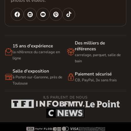
photos et vidéos.




Des milliers de
15 ans d'expérience
références


la référence du carrelage en
carrelage, parquet, salle de
ligne
bain
Salle d'exposition
Paiement sécurisé


à Portet-sur-Garonne, près de
CB, PayPal, 3x sans frais
Toulouse
ILS PARLENT DE NOUS








