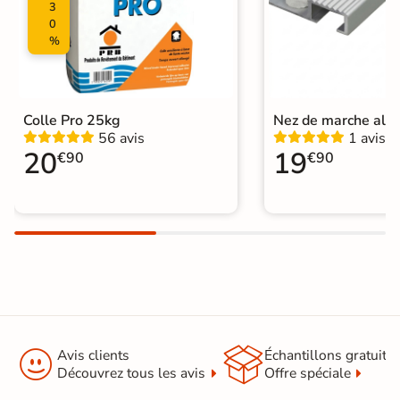
3
0
%
Colle Pro 25kg
Nez de marche alu
56 avis
1 avis
20
19
€90
€90


Avis clients
Échantillons gratuit
Découvrez tous les avis
Offre spéciale