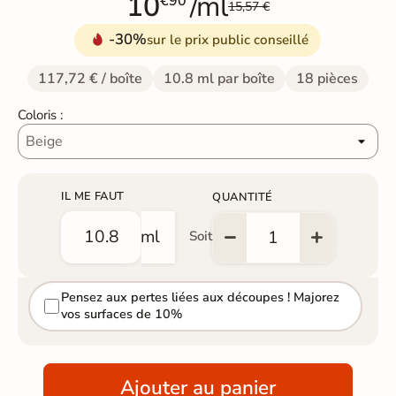
10
/ml
€90
15,57 €
-30%
sur le prix public conseillé
117,72 € / boîte
10.8 ml par boîte
18 pièces
Coloris :
IL ME FAUT
QUANTITÉ
ml
Soit
Pensez aux pertes liées aux découpes ! Majorez
vos surfaces de 10%
Ajouter au panier