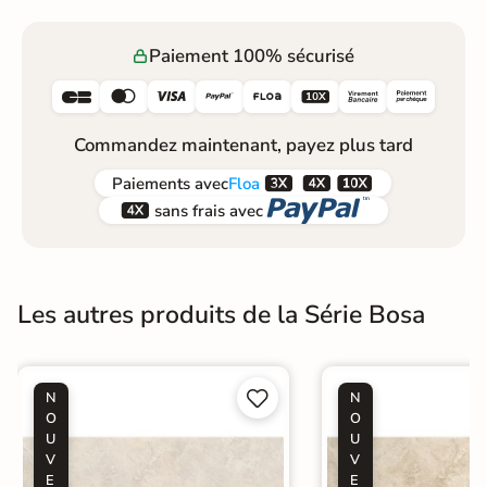
Paiement 100% sécurisé






Commandez maintenant, payez plus tard



Paiements
avec
Floa


sans frais avec
Les autres produits de la Série Bosa


N
N
O
O
U
U
V
V
E
E