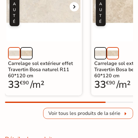
A
A
U
U
T
T
É
É
Carrelage sol extérieur effet
Carrelage sol extér
Travertin Bosa naturel R11
Travertin Bosa bei
60*120 cm
60*120 cm
33
/m²
33
/m²
€90
€90
Voir tous les produits de la série