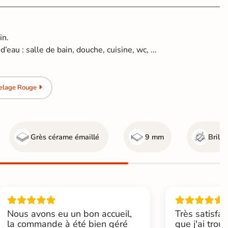
in.
’eau : salle de bain, douche, cuisine, wc, ...
relage Rouge
Grès cérame émaillé
9 mm
Brilla
Nous avons eu un bon accueil,
Très satisfai
la commande à été bien géré
que j'ai trou