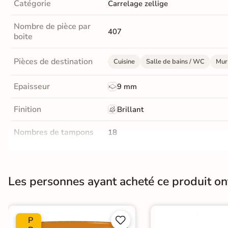
Catégorie
Carrelage zellige
Terre
Nombre de pièce par
cuite &
407
boite
tomette
Pièces de destination
Cuisine
Salle de bains / WC
Mur 
Parement
Epaisseur
mural
9 mm
intérieur
Finition
Brillant
PAR FORME &
Nombres de tampons
18
DIMENSION
Variation de la couleur
V3
Carrelage
hexagonal
Choix
1er Choix
Les personnes ayant acheté ce produit o
Carrelage très
Support
Ancien carrelage
Placo, tout type 
grand format
P

