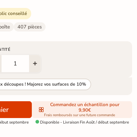
blic conseillé
boîte
407 pièces
NTITÉ
ux découpes ! Majorez vos surfaces de 10%
Commandez un échantillon pour
ier
9,90€
Frais remboursés sur une future commande
 début septembre
Disponible - Livraison Fin Août / début septembre
