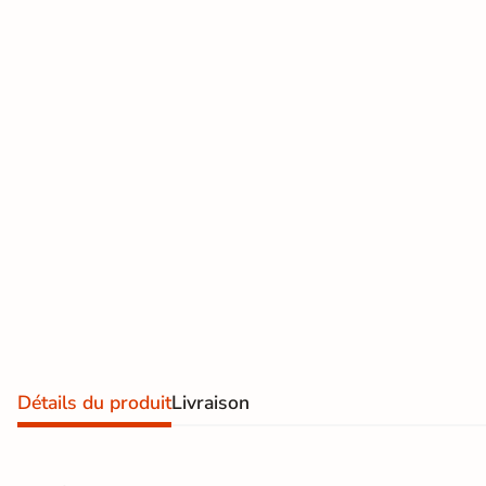
effet
pierre
En savoir
naturelle
plus
Carrelage
effet
béton
Carrelage
effet
métal
Carrelage
moderne
Détails du produit
Livraison
Carrelage
effet