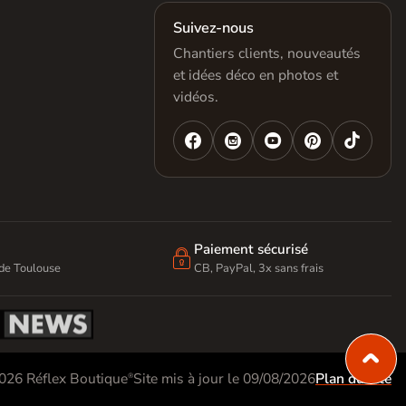
Suivez-nous
Chantiers clients, nouveautés
et idées déco en photos et
vidéos.




Paiement sécurisé

 de Toulouse
CB, PayPal, 3x sans frais
26 Réflex Boutique
Site mis à jour le 09/08/2026
Plan du site
®