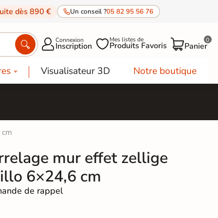
tuite dès 890 €
Un conseil ?
05 82 95 56 76
Mes listes de
Connexion
0




Produits Favoris
Inscription
Panier
res
Visualisateur 3D
Notre boutique
6 cm
relage mur effet zellige
illo 6×24,6 cm
ande de rappel