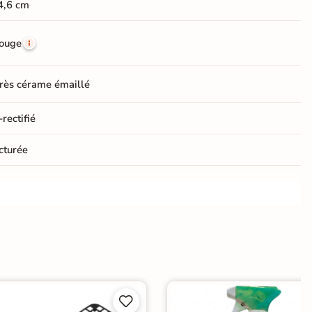
4,6 cm
ouge
rès cérame émaillé
rectifié
cturée
e
er
ification CE


relage Rouge
|
Destockage
|