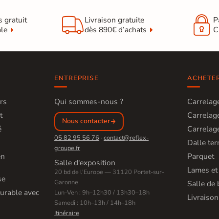


s gratuit
Livraison gratuite
P
ale
dès 890€ d’achats
C
ENTREPRISE
ACHETE
rs
Qui sommes-nous ?
Carrelage
t
Carrelage
Nous contacter
é
Carrelage
05 82 95 56 76
·
contact@reflex-
Dalle ter
groupe.fr
en
Parquet
Salle d'exposition
Lames et
20 bd de l'Europe — 31120 Portet-sur-
se
Garonne
Salle de 
urable avec
Lun–Ven : 9h–12h30 / 13h30–18h
Livraison
Samedi : 10h–13h / 14h–18h
Itinéraire