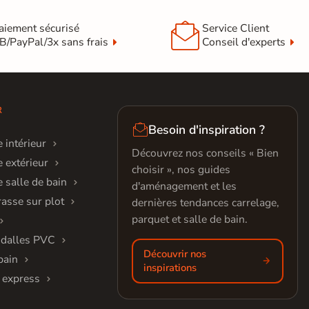

aiement sécurisé
Service Client
B/PayPal/3x sans frais
Conseil d'experts
R

Besoin d'inspiration ?
 intérieur
Découvrez nos conseils « Bien
 extérieur
choisir », nos guides
 salle de bain
d'aménagement et les
rasse sur plot
dernières tendances carrelage,
parquet et salle de bain.
 dalles PVC
Découvrir nos
bain
inspirations
 express