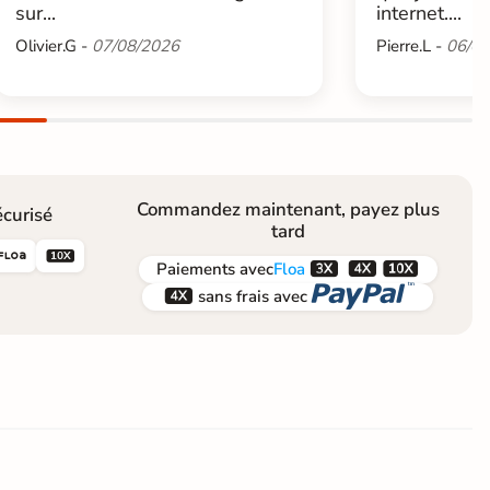
sur...
internet....
Olivier.G -
07/08/2026
Pierre.L -
06/08
Commandez maintenant, payez plus
curisé
tard





Paiements
avec
Floa


sans frais avec