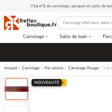
Le n°1
du carrelage, parquet et salle de ba
Carrelage
Mobilier
Parquet
Carrelage
Salle de bain
Par
Intérieur
et
Stratifié
squ'à
50%
Vasque
Carrelage
Parquet
PAR
Extérieur
Contrecollé
TYPE
Douche
relages
Dalle
Lames
aïences
Accueil
Carrelage
Par coloris
Carrelage Rouge
Lot 
Terrasse
Baignoires
PAR
PVC
Sur Plot
et Balnéos
squ'à
COULEUR
40%
NOUVEAUTÉ
PROMO -50%
Carrelage
Dalles
WC
Salle de
Stratifié
PVC
Bain
Bois
Carrelage
quets
Lames
Colle &
Salle de
ols
clair
Finition
Bain
tifiés