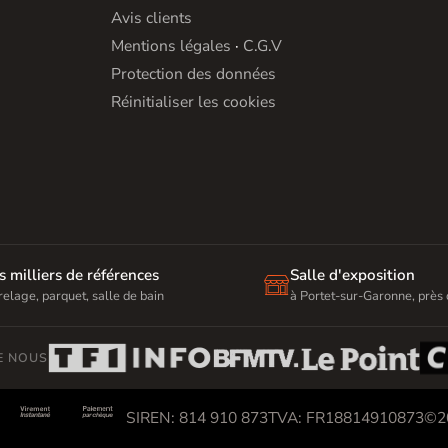
Avis clients
Mentions légales
·
C.G.V
Protection des données
Réinitialiser les cookies
s milliers de références
Salle d'exposition

relage, parquet, salle de bain
à Portet-sur-Garonne, près
DE NOUS


SIREN: 814 910 873
TVA: FR18814910873
©20