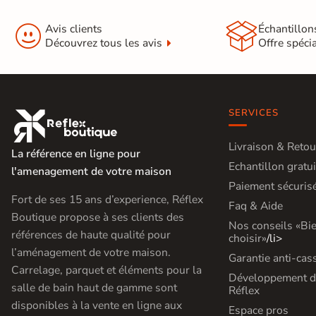
d'acheter


Avis clients
Échantillon
Utilisez notre simulateur
Découvrez tous les avis
Offre spéci
de carrelage en 3D pour
afficher nos produits
dans
votre maison
SERVICES

3D
Livraison & Retou
3D
La référence en ligne pour
Echantillon gratui
l'amenagement de votre maison
Paiement sécuris
Rendu
Testez
Simple,
Fort de ses 15 ans d’experience, Réflex
Faq & Aide
réaliste
plusieurs
rapide
Boutique propose à ses clients des
en
références
et gratuit
Nos conseils «Bi
temps
références de haute qualité pour
réel
choisir»
/li>
l’aménagement de votre maison.
Garantie anti-cas
Tester le
Carrelage, parquet et éléments pour la
simulateur 3D
Développement d
salle de bain haut de gamme sont
Réflex
Aucune inscription requise
disponibles à la vente en ligne aux
Espace pros