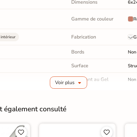
Dimensions
6x2
Gamme de couleur
R
Fabrication
G
intérieur
Bords
Non-
Surface
Stru
Résistant au Gel
Non
Voir plus
Conditionnement
Boit
Pose
Coll
nt également consulté
Normes
Cert
de support mural




Car