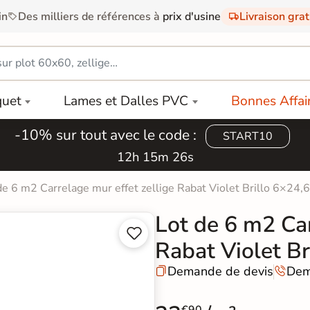
in
Des milliers de références à
prix d'usine
Livraison gra
quet
Lames et Dalles PVC
Bonnes Affai
-10% sur tout avec le code :
START10
12h 15m 25s
de 6 m2 Carrelage mur effet zellige Rabat Violet Brillo 6×24,
Lot de 6 m2 Car


Rabat Violet Br
Demande de devis
Dem

