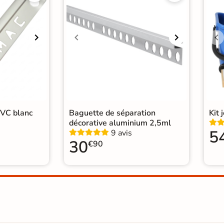
Catégories
Carr
Carr
PVC blanc
Baguette de séparation
Kit 
décorative aluminium 2,5ml
5
9 avis
30
€90