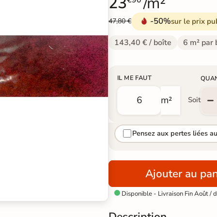
23
/m²
€90
-50%
sur le prix pu
47,80 €
143,40 € / boîte
6 m² par 
IL ME FAUT
QUA
m²
Soit
Pensez aux pertes liées a
Ajouter au pan
Disponible - Livraison Fin Août /

Description