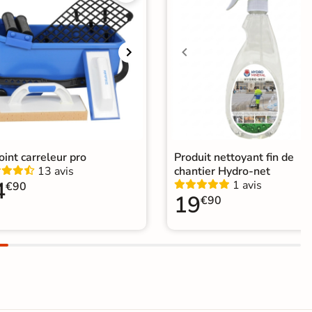
elage salle de bain Livraison express
|
elage sol cuisine
|
Carrelage WC
joint carreleur pro
Produit nettoyant fin de
13 avis
chantier Hydro-net
4
1 avis
€90
19
€90