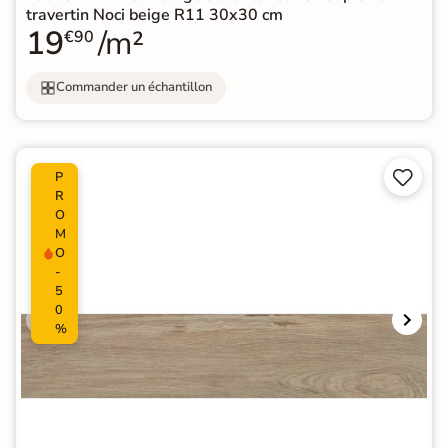
travertin Noci beige R11 30x30 cm
19
/m²
€90
Commander un échantillon


P
R
O
M
O
-
5
0
%