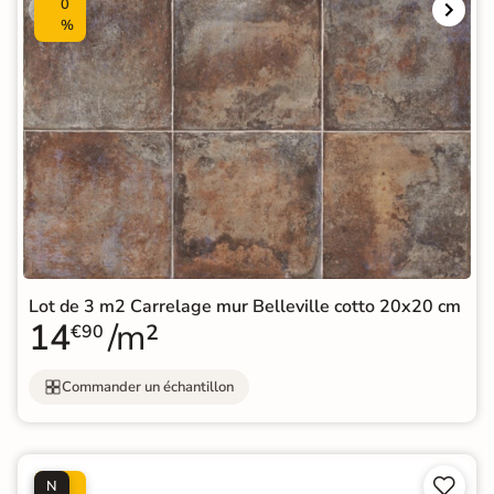
0
%
Lot de 3 m2 Carrelage mur Belleville cotto 20x20 cm
14
/m²
€90
Commander un échantillon


N
P