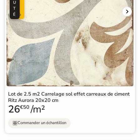
U
5
T
0
É
%
Lot de 2.5 m2 Carrelage sol effet carreaux de ciment
Ritz Aurora 20x20 cm
26
/m²
€50
Commander un échantillon