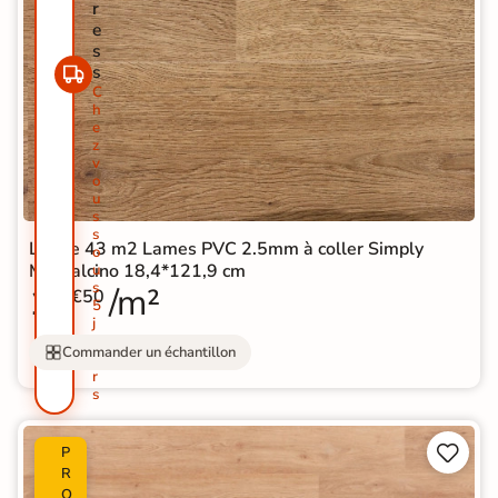
r
e
s
s
C
h
e
z
v
o
u
s
s
Lot de 43 m2 Lames PVC 2.5mm à coller Simply
o
Montalcino 18,4*121,9 cm
u
s
11
/m²
€50
5
j
o
Commander un échantillon
u
r
s


P
R
O