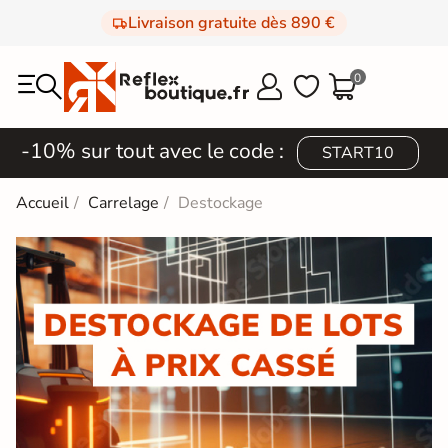
Livraison gratuite dès 890 €
0



-10% sur tout avec le code :
START10
Accueil
Carrelage
Destockage