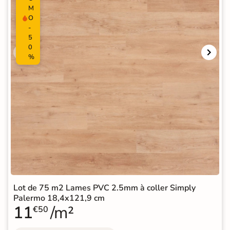
M
O
-
5
0
%
Lot de 75 m2 Lames PVC 2.5mm à coller Simply
Palermo 18,4x121,9 cm
11
/m²
€50