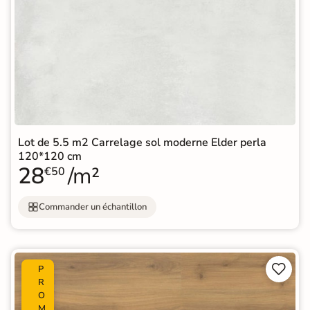
Lot de 5.5 m2 Carrelage sol moderne Elder perla
120*120 cm
28
/m²
€50
Commander un échantillon


P
R
O
M