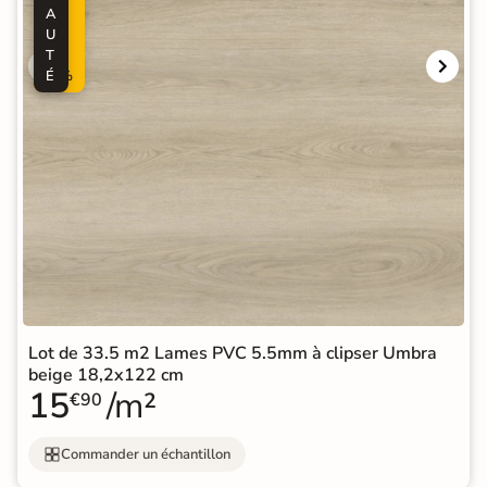
A
-
U
5
T
0
É
%
Lot de 33.5 m2 Lames PVC 5.5mm à clipser Umbra
beige 18,2x122 cm
15
/m²
€90
Commander un échantillon