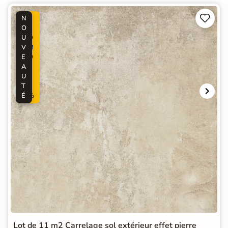


N
P
O
R
U
O
V
M
E
O
A
-
U
5
T
0
É
%
Lot de 11 m2 Carrelage sol extérieur effet pierre