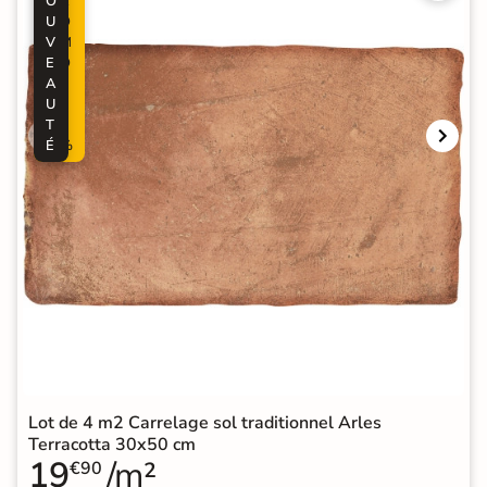
O
R
U
O
V
M
E
O
A
-
U
5
T
0
É
%
Lot de 4 m2 Carrelage sol traditionnel Arles
Terracotta 30x50 cm
19
/m²
€90