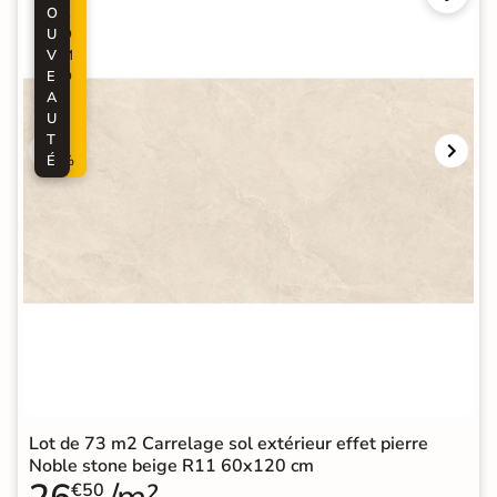
O
R
U
O
V
M
E
O
A
-
U
5
T
0
É
%
Lot de 73 m2 Carrelage sol extérieur effet pierre
Noble stone beige R11 60x120 cm
€50