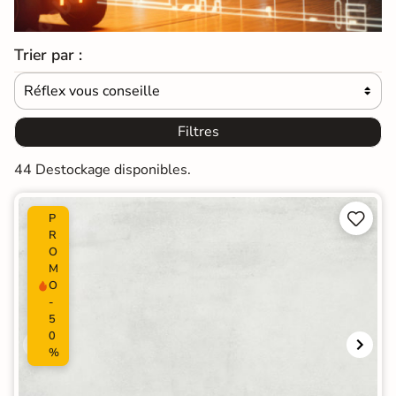
Trier par :
Réflex vous conseille

Filtres
44 Destockage disponibles.


P
R
O
M
O
-
5
0
%