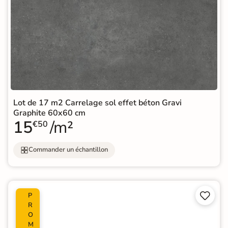
Lot de 17 m2 Carrelage sol effet béton Gravi
Graphite 60x60 cm
15
/m²
€50
Commander un échantillon


P
R
O
M