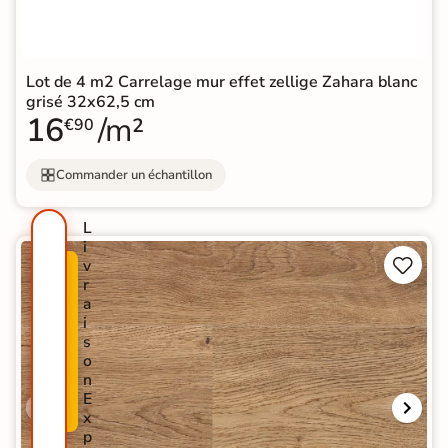
Lot de 4 m2 Carrelage mur effet zellige Zahara blanc
grisé 32x62,5 cm
16
/m²
€90
Commander un échantillon
L
i


v
N
P
r
O
R
a
U
O
i
V
M
s
E
O
o
A
-
n
U
5
E
T
0
x
É
%
p