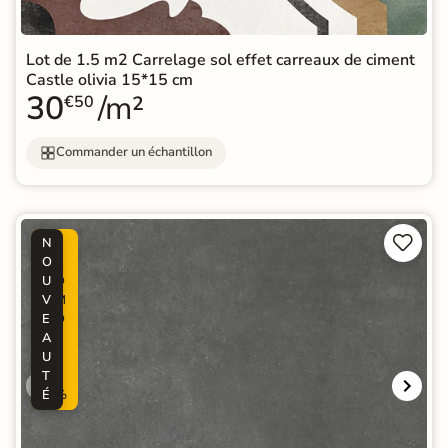
Lot de 1.5 m2 Carrelage sol effet carreaux de ciment
Castle olivia 15*15 cm
30
/m²
€50
Commander un échantillon


N
P
O
R
U
O
V
M
E
O
A
-
U
5
T
0
É
%