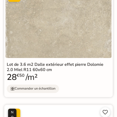
Lot de 3.6 m2 Dalle extérieur effet pierre Dolomie
2.0 Miel R11 60x60 cm
28
/m²
€50
Commander un échantillon


N
P