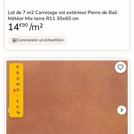
Lot de 7 m2 Carrelage sol extérieur Pierre de Bali
Météor Mix terre R11 30x60 cm
14
/m²
€90
Commander un échantillon


P
R
O
M
O
-
5
0
%