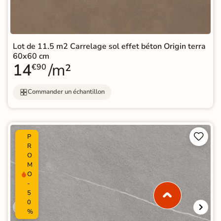
Lot de 11.5 m2 Carrelage sol effet béton Origin terra
60x60 cm
14
/m²
€90
Commander un échantillon


P
R
O
M
O
-
5
0
%