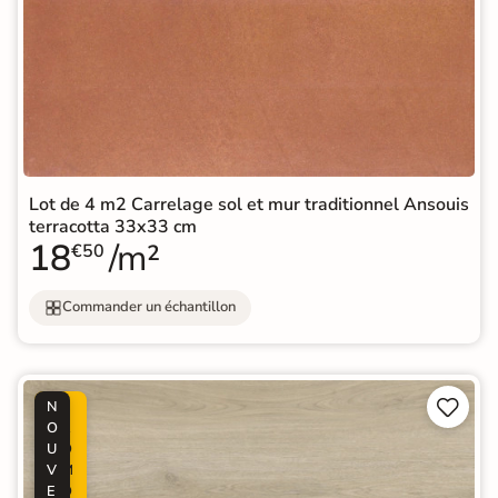
Lot de 4 m2 Carrelage sol et mur traditionnel Ansouis
terracotta 33x33 cm
18
/m²
€50
Commander un échantillon


N
P
O
R
U
O
V
M
E
O