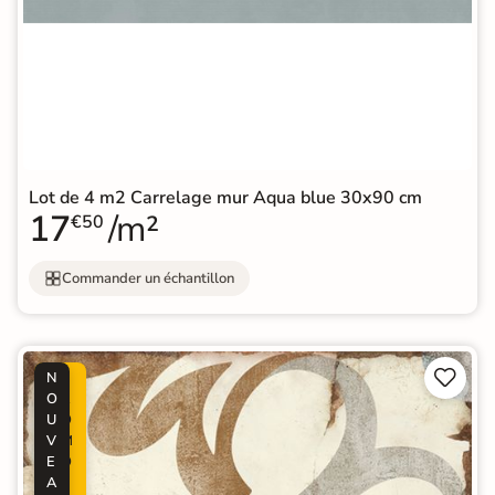
Lot de 4 m2 Carrelage mur Aqua blue 30x90 cm
17
/m²
€50
Commander un échantillon


N
P
O
R
U
O
V
M
E
O
A
-