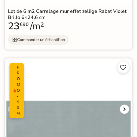
Lot de 6 m2 Carrelage mur effet zellige Rabat Violet
Brillo 6×24,6 cm
23
/m²
€90
Commander un échantillon


P
R
O
M
O
-
5
0
%