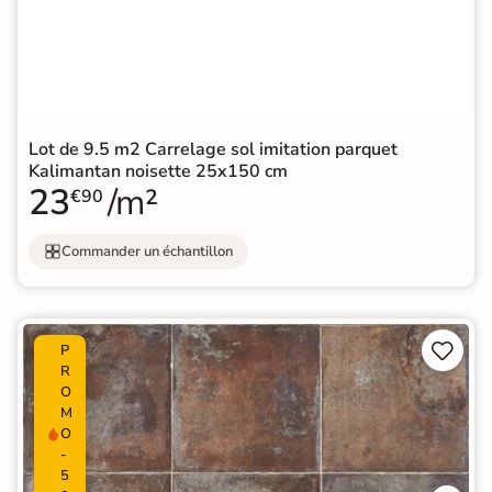
Lot de 9.5 m2 Carrelage sol imitation parquet
Kalimantan noisette 25x150 cm
23
/m²
€90
Commander un échantillon


P
R
O
M
O
-
5