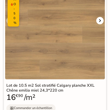
O
-
5
0
%
Lot de 10.5 m2 Sol stratifié Calgary planche XXL
Chêne emilia miel 24,3*220 cm
16
/m²
€90
Commander un échantillon