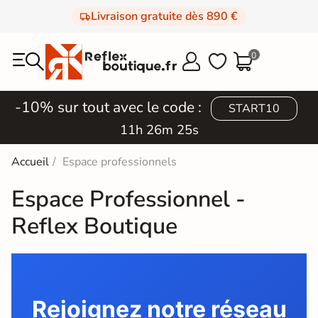
Livraison gratuite dès 890 €
0



-10% sur tout avec le code :
START10
11h 26m 25s
Accueil
Espace professionnels
Espace Professionnel -
Reflex Boutique
Rejoignez notre réseau