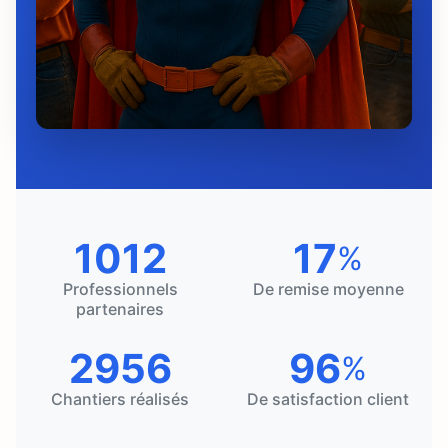
1012
17
%
Professionnels
De remise moyenne
partenaires
2956
96
%
Chantiers réalisés
De satisfaction client