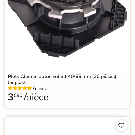
Plots Cleman autonivelant 40/55 mm (20 pièces)
Jouplast
6 avis
3
/pièce
€90

