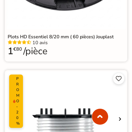
Plots HD Essentiel 8/20 mm ( 60 pièces) Jouplast
10 avis
1
/pièce
€80


P
R
O
M
O
-
2
0
%