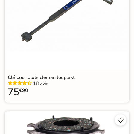
Clé pour plots cleman Jouplast
18 avis
75
€90

