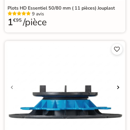
Plots HD Essentiel 50/80 mm ( 11 pièces) Jouplast
9 avis
1
/pièce
€95

