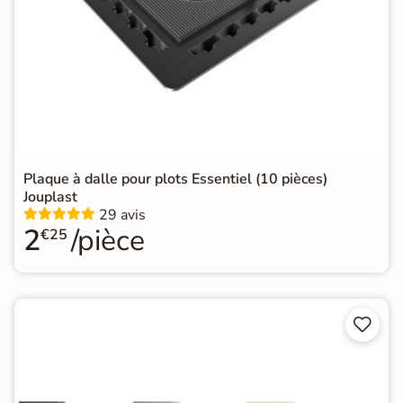
Plaque à dalle pour plots Essentiel (10 pièces)
Jouplast
29 avis
2
/pièce
€25

