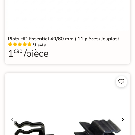
Plots HD Essentiel 40/60 mm ( 11 pièces) Jouplast
9 avis
1
/pièce
€90

