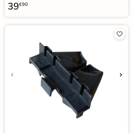
39
€90

