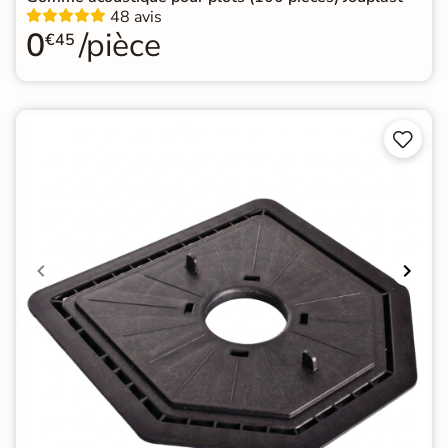
48 avis
0
/pièce
€45

