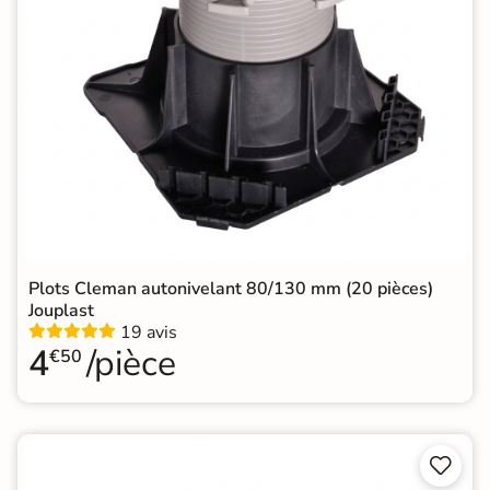
Plots Cleman autonivelant 80/130 mm (20 pièces)
Jouplast
19 avis
4
/pièce
€50

