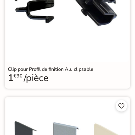
Clip pour Profil de finition Alu clipsable
1
/pièce
€90

