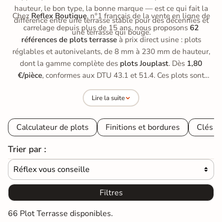
hauteur, le bon type, la bonne marque — est ce qui fait la
Chez
Reflex Boutique
, n°1 français de la vente en ligne de
différence entre une terrasse stable pour des décennies et
carrelage depuis plus de 15 ans, nous proposons
62
une terrasse qui bouge.
références de plots terrasse
à prix direct usine : plots
réglables et autonivelants, de 8 mm à 230 mm de hauteur,
dont la gamme complète des
plots Jouplast
. Dès
1,80
€/pièce
, conformes aux DTU 43.1 et 51.4. Ces plots sont
conçus pour la pose des
dalles de terrasse sur plot en grès
Lire la suite
cérame 2 cm
. Découvrez ci-dessous notre sélection, puis le
guide de nos experts pour choisir le plot adapté à votre
projet.
Calculateur de plots
Finitions et bordures
Clés e
Trier par :
Réflex vous conseille

Filtres
66 Plot Terrasse disponibles.