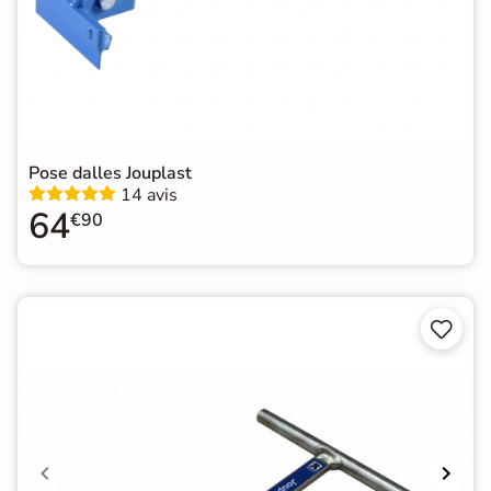
Pose dalles Jouplast
14 avis
64
€90

