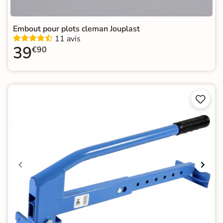
Embout pour plots cleman Jouplast
11 avis
39
€90

