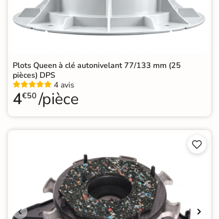
Plots Queen à clé autonivelant 77/133 mm (25
pièces) DPS
4 avis
4
/pièce
€50

