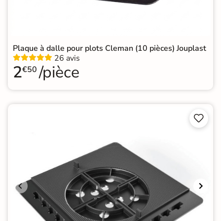
Plaque à dalle pour plots Cleman (10 pièces) Jouplast
26 avis
2
/pièce
€50

