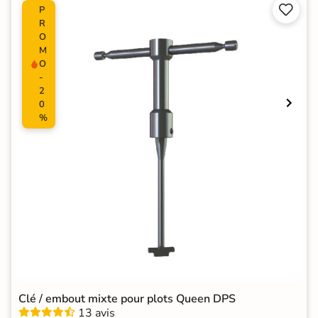


P
R
O
M
O
-
2
0
%
Clé / embout mixte pour plots Queen DPS
13 avis