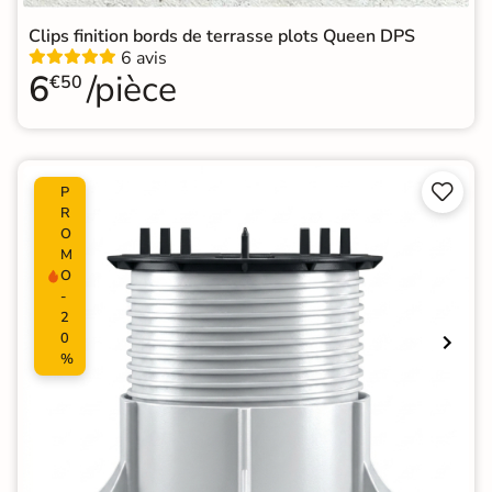
Clips finition bords de terrasse plots Queen DPS
6 avis
6
/pièce
€50


P
R
O
M
O
-
2
0
%