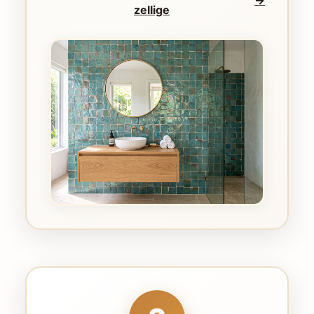
→
zellige