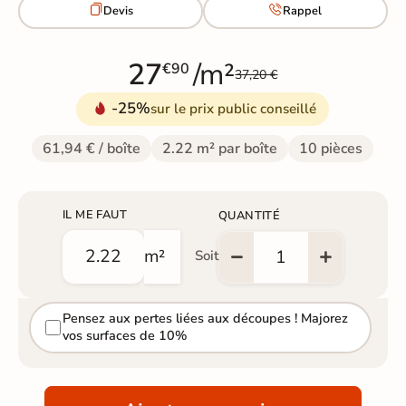


Devis
Rappel
27
/m²
€90
37,20 €
-25%
sur le prix public conseillé
61,94 € / boîte
2.22 m² par boîte
10 pièces
IL ME FAUT
QUANTITÉ
m²
Soit
Pensez aux pertes liées aux découpes ! Majorez
vos surfaces de 10%