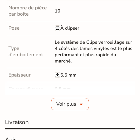
Nombre de pièce
10
par boite
Pose
À clipser
Le système de Clips verrouillage sur
Type
4 côtés des lames vinyles est le plus
d'emboitement
performant et plus rapide du
marché.
Epaisseur
5,5 mm
Couche d'usure
0,5 mm
Parquet Chanfrein
Micro-Chanfreins
Voir plus
Parquet Coloris
Gris
Livraison
classe 23 résidentiel / 33
Résistance
commercial