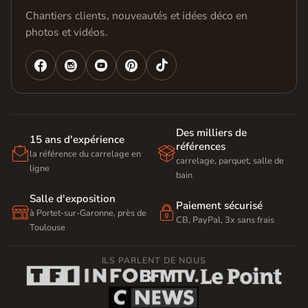
Chantiers clients, nouveautés et idées déco en
photos et vidéos.




Des milliers de
15 ans d'expérience
références


la référence du carrelage en
carrelage, parquet, salle de
ligne
bain
Salle d'exposition
Paiement sécurisé


à Portet-sur-Garonne, près de
CB, PayPal, 3x sans frais
Toulouse
ILS PARLENT DE NOUS