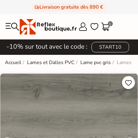
Livraison gratuite dès 890 €
0



-10% sur tout avec le code :
START10
Accueil
Lames et Dalles PVC
Lame pvc gris
Lames PV

