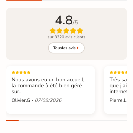
4.8
/5

sur 3320 avis clients
Tous
les avis
Nous avons eu un bon accueil,
Très sati
la commande à été bien géré
que j'ai 
sur...
internet....
Olivier.G -
07/08/2026
Pierre.L -