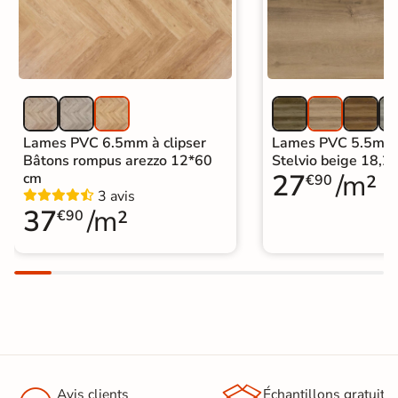
nettoyer et est protégé contre l'usure
Entretien
et la détérioration au quotidien. Il
vous suffit de l'essuyer de temps à
autre avec une serpillière humide et
des produits de nettoyage standard.
Origine
Espagne
Lames PVC 6.5mm à clipser
Lames PVC 5.5mm à
Bâtons rompus arezzo 12*60
Stelvio beige 18,
Sous-couche
oui
27
/m²
cm
€90
intégrée
3 avis
37
/m²
€90
Format Simplifié
20x120 cm
Parquet
Avis clients
Échantillons gratuit