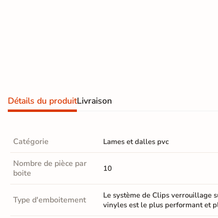
Terre
cuite &
tomette
Parement
mural
intérieur
Détails du produit
Livraison
PAR FORME &
DIMENSION
Catégorie
Lames et dalles pvc
Carrelage
Nombre de pièce par
hexagonal
10
boite
Carrelage très
Le système de Clips verrouillage s
Type d'emboitement
grand format
vinyles est le plus performant et 