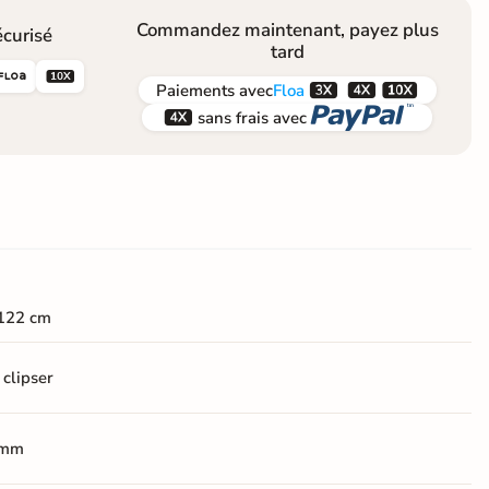
Commandez maintenant, payez plus
curisé
tard





Paiements
avec
Floa


sans frais avec
122 cm
 clipser
 mm