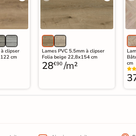
 clipser
Lames PVC 5.5mm à clipser
Lam
2x122 cm
Folia beige 22,8x154 cm
Bât
28
/m²
cm
€90
3