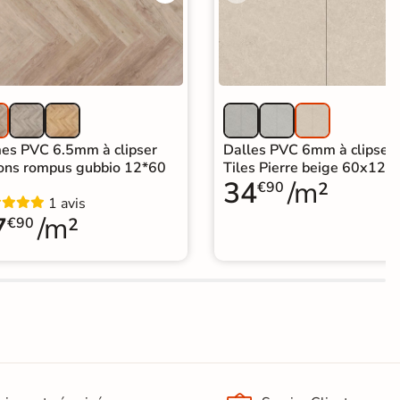
es PVC 6.5mm à clipser
Dalles PVC 6mm à clipser
ons rompus gubbio 12*60
Tiles Pierre beige 60x120
34
/m²
€90
1 avis
7
/m²
€90