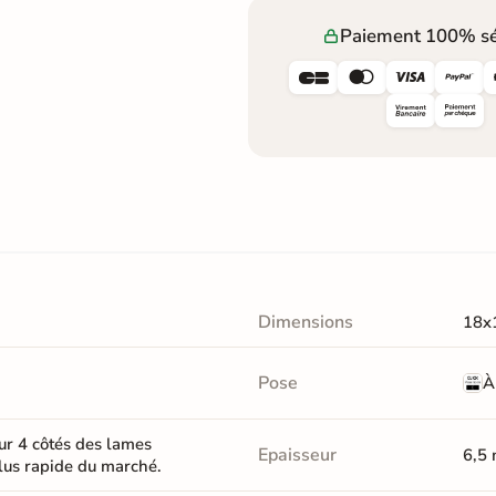
Paiement 100% sé




Dimensions
18x
Pose
À
ur 4 côtés des lames
Epaisseur
6,5
plus rapide du marché.