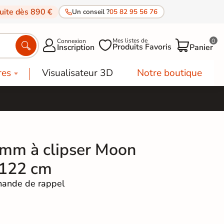
tuite dès 890 €
Un conseil ?
05 82 95 56 76
Mes listes de
Connexion
0




Produits Favoris
Inscription
Panier
res
Visualisateur 3D
Notre boutique
mm à clipser Moon
*122 cm
ande de rappel