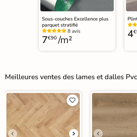
EXPRESS
Livraison
Normes
Sous-couches Excellence plus
Plin
Certification CE
EXPRESS
parquet stratifié
4
8 avis
€
Nous vous
7
/m²
€90
proposons une
Origine
Belgique
liste de
produits
Format Simplifié
livrables
chez
20x120 cm
Parquet
vous sous 5
jours
Meilleures ventes des lames et dalles Pvc
Voir les


produits
express