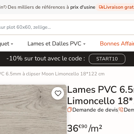
in
Des milliers de références à
prix d'usine
Livraison gra
quet
Lames et Dalles PVC
Bonnes Affai
-10% sur tout avec le code :
START10
C 6.5mm à clipser Moon Limoncello 18*122 cm
Lames PVC 6.5


Limoncello 18
Demande de devis
Dem


36
/m²
€90