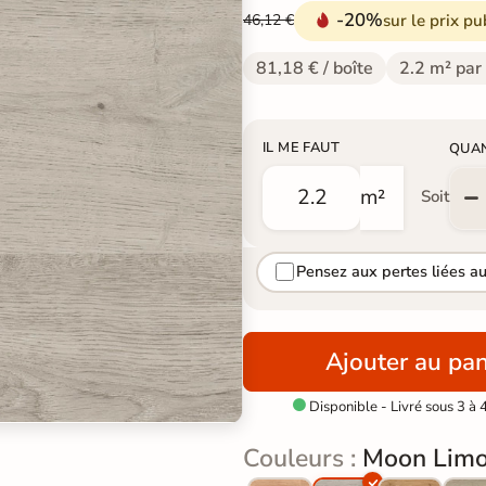
-20%
sur le prix pu
46,12 €
81,18 € / boîte
2.2 m² par
IL ME FAUT
QUA
m²
Soit
Pensez aux pertes liées a
Ajouter au pan
Disponible - Livré sous 3 à 

Couleurs :
Moon Limo