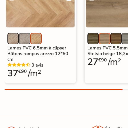
Lames PVC 6.5mm à clipser
Lames PVC 5.5mm à
Bâtons rompus arezzo 12*60
Stelvio beige 18,
27
/m²
cm
€90
3 avis
37
/m²
€90