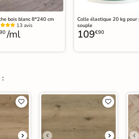
Grâc
faci
Entretien
the bois blanc 8*240 cm
Colle élastique 20 kg pour 
dété
13 avis
souple
à au
/ml
109
nett
90
€90
Sous-couche intégrée
oui
 :



