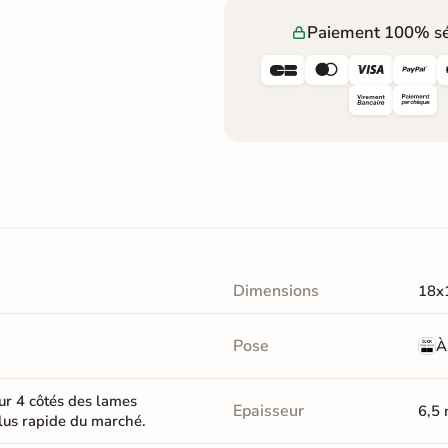
Paiement 100% sé




Dimensions
18x
Pose
À
ur 4 côtés des lames
Epaisseur
6,5
plus rapide du marché.