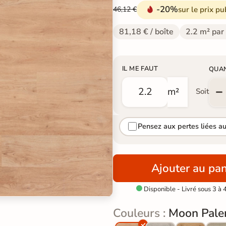
-20%
sur le prix pu
46,12 €
81,18 € / boîte
2.2 m² par
IL ME FAUT
QUA
m²
Soit
Pensez aux pertes liées a
Ajouter au pan
Disponible - Livré sous 3 à 

Couleurs :
Moon Pale