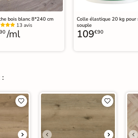
Grâc
faci
Entretien
the bois blanc 8*240 cm
Colle élastique 20 kg pour 
dété
13 avis
souple
à au
/ml
109
nett
90
€90
Sous-couche intégrée
oui
 :



