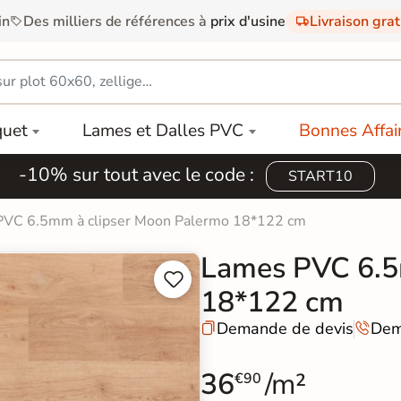
in
Des milliers de références à
prix d'usine
Livraison gra
quet
Lames et Dalles PVC
Bonnes Affai
-10% sur tout avec le code :
START10
PVC 6.5mm à clipser Moon Palermo 18*122 cm
Lames PVC 6.5


18*122 cm
Demande de devis
Dem


36
/m²
€90