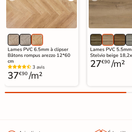
Lames PVC 6.5mm à clipser
Lames PVC 5.5mm à
Bâtons rompus arezzo 12*60
Stelvio beige 18,
27
/m²
cm
€90
3 avis
37
/m²
€90