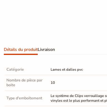
Terre
cuite &
tomette
Parement
mural
intérieur
Détails du produit
Livraison
PAR FORME &
DIMENSION
Catégorie
Lames et dalles pvc
Carrelage
Nombre de pièce par
hexagonal
10
boite
Carrelage très
Le système de Clips verrouillage s
Type d'emboitement
grand format
vinyles est le plus performant et 