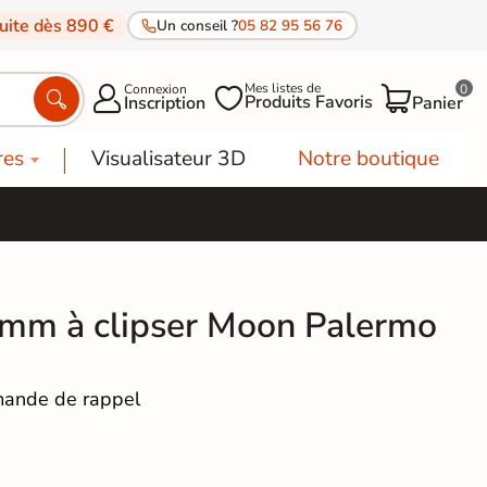
tuite dès 890 €
Un conseil ?
05 82 95 56 76
Mes listes de
Connexion
0




Produits Favoris
Inscription
Panier
res
Visualisateur 3D
Notre boutique
mm à clipser Moon Palermo
ande de rappel