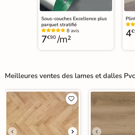
En une ou plusieurs fois
grâce à nos nombreuses
solutions de paiement
Normes
Sous-couches Excellence plus
Plin
Certification CE
parquet stratifié
4
8 avis
€
7
/m²
€90
Origine
Belgique
Paiement
Données
Confidentialité
Format Simplifié
100%
cryptées
garantie
20x120 cm
Parquet
sécurisé
Livraison rapide et soignée
Meilleures ventes des lames et dalles Pvc
En savoir plus

