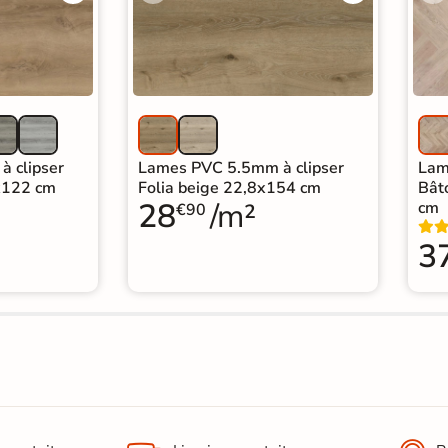
 clipser
Lames PVC 5.5mm à clipser
Lam
2x122 cm
Folia beige 22,8x154 cm
Bât
28
/m²
cm
€90
3