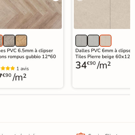
es PVC 6.5mm à clipser
Dalles PVC 6mm à clipser
ons rompus gubbio 12*60
Tiles Pierre beige 60x120
34
/m²
€90
1 avis
7
/m²
€90