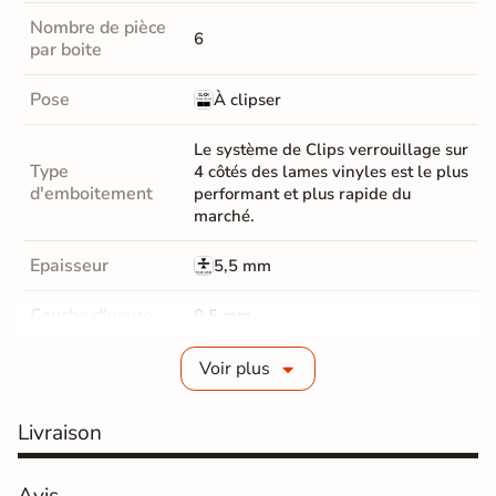
Nombre de pièce
6
par boite
Pose
À clipser
Le système de Clips verrouillage sur
Type
4 côtés des lames vinyles est le plus
d'emboitement
performant et plus rapide du
marché.
Epaisseur
5,5 mm
Couche d'usure
0,5 mm
Parquet Chanfrein
Micro-Chanfreins
Voir plus
Parquet Coloris
Gris
Livraison
classe 23 résidentiel / 33
Résistance
commercial