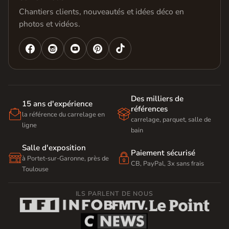
Chantiers clients, nouveautés et idées déco en
photos et vidéos.




Des milliers de
15 ans d'expérience
références


la référence du carrelage en
carrelage, parquet, salle de
ligne
bain
Salle d'exposition
Paiement sécurisé


à Portet-sur-Garonne, près de
CB, PayPal, 3x sans frais
Toulouse
ILS PARLENT DE NOUS