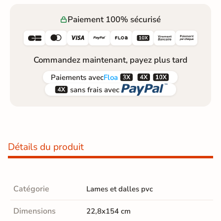
Paiement 100% sécurisé






Commandez maintenant, payez plus tard



Paiements
avec
Floa


sans frais avec
Détails du produit
Catégorie
Lames et dalles pvc
Dimensions
22,8x154 cm