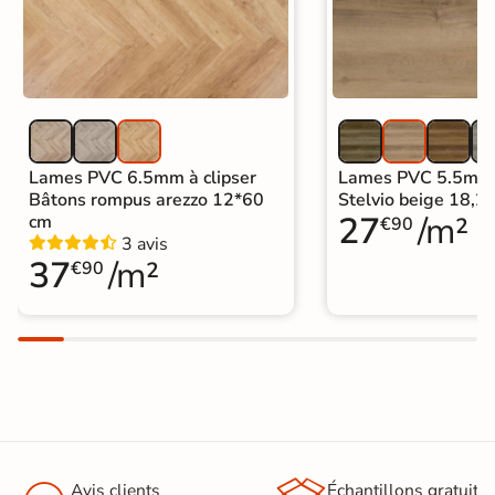
nettoyer et est protégé contre l'usure
Entretien
et la détérioration au quotidien. Il
vous suffit de l'essuyer de temps à
autre avec une serpillière humide et
des produits de nettoyage standard.
Origine
Espagne
Lames PVC 6.5mm à clipser
Lames PVC 5.5mm à
Bâtons rompus arezzo 12*60
Stelvio beige 18,
Sous-couche
oui
27
/m²
cm
€90
intégrée
3 avis
37
/m²
€90
Format Simplifié
20x150 cm
Parquet
Avis clients
Échantillons gratuit