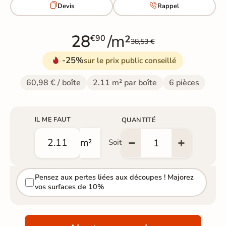


Devis
Rappel
28
/m²
€90
38,53 €
-25%
sur le prix public conseillé
60,98 € / boîte
2.11 m² par boîte
6 pièces
IL ME FAUT
QUANTITÉ
m²
Soit
Pensez aux pertes liées aux découpes ! Majorez
vos surfaces de 10%