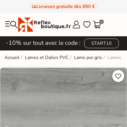
Livraison gratuite dès 890 €
0



-10% sur tout avec le code :
START10
Accueil
Lames et Dalles PVC
Lame pvc gris
Lames PV

