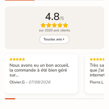
4.8
/5

sur 3320 avis clients
Tous
les avis
Nous avons eu un bon accueil,
Très sati
la commande à été bien géré
que j'ai 
sur...
internet....
Olivier.G -
07/08/2026
Pierre.L -