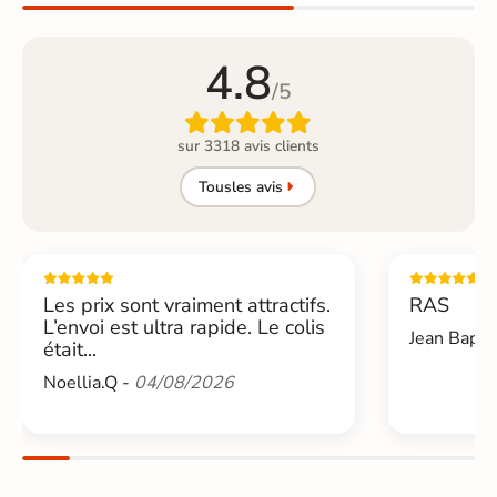
4.8
/5

sur 3318 avis clients
Tous
les avis
Les prix sont vraiment attractifs.
RAS
L’envoi est ultra rapide. Le colis
Jean Bapti
était...
Noellia.Q -
04/08/2026