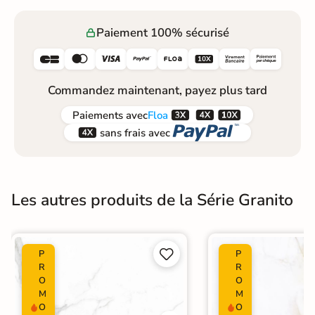
Paiement 100% sécurisé






Commandez maintenant, payez plus tard



Paiements
avec
Floa


sans frais avec
Les autres produits de la Série Granito


P
P
R
R
O
O
M
M
O
O