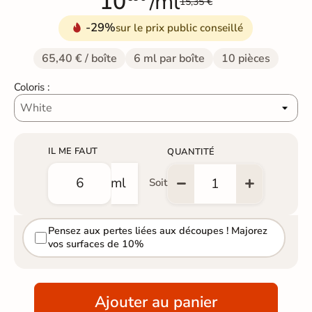
10
/ml
15,35 €
-29%
sur le prix public conseillé
65,40 € / boîte
6 ml par boîte
10 pièces
Coloris :
IL ME FAUT
QUANTITÉ
ml
Soit
Pensez aux pertes liées aux découpes ! Majorez
vos surfaces de 10%
Ajouter au panier