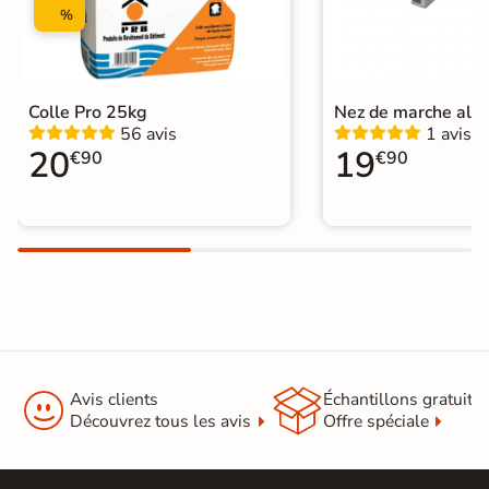
%
Colle Pro 25kg
Nez de marche alu
56 avis
1 avis
20
19
€90
€90


Avis clients
Échantillons gratuit
Découvrez tous les avis
Offre spéciale