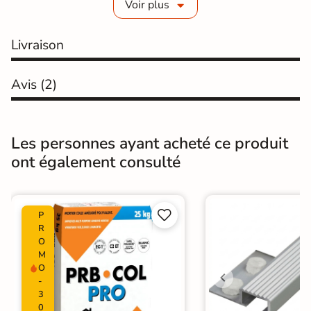
Voir plus
Choix
1er Choix
Livraison
Pose
Coller
Avis
(2)
Support
Placo, tout type de support mural
Normes
Certification CE
Les personnes ayant acheté ce produit
Origine
Espagne
ont également consulté
Finition Supérieur
Plinthes non décorées sur le biseau


P
R
O
M
O
-
3
0