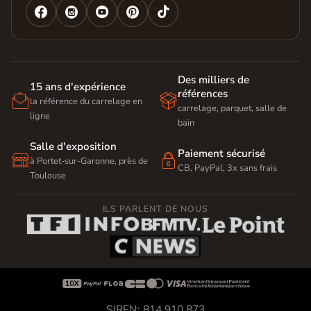




Des milliers de
15 ans d'expérience
références


la référence du carrelage en
carrelage, parquet, salle de
ligne
bain
Salle d'exposition
Paiement sécurisé


à Portet-sur-Garonne, près de
CB, PayPal, 3x sans frais
Toulouse
ILS PARLENT DE NOUS









SIREN: 814 910 873