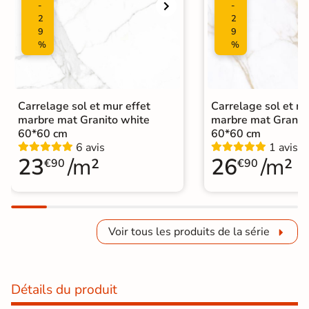
-
-
2
2
9
9
%
%
Carrelage sol et mur effet
Carrelage sol et mu
marbre mat Granito white
marbre mat Granit
60*60 cm
60*60 cm
6 avis
1 avis
23
/m²
26
/m²
€90
€90
Voir tous les produits de la série
Détails du produit