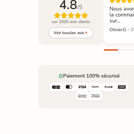
4.8
/5
Nous avon
la comman

sur...
sur 3320 avis clients
Olivier.G -
0
Voir tous
les avis
Paiement 100% sécurisé





