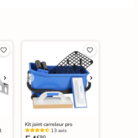
agne




Kit joint carreleur pro
l
13 avis
€90