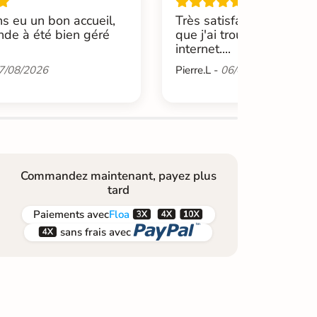
s eu un bon accueil,
Très satisfait de cette b
de à été bien géré
que j'ai trouvée par hasa
internet....
7/08/2026
Pierre.L -
06/08/2026
Commandez maintenant, payez plus
tard



Paiements
avec
Floa


sans frais avec