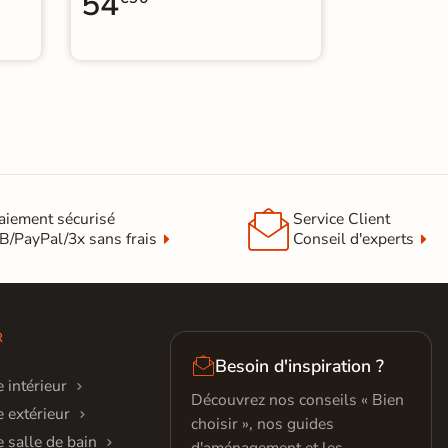
54

aiement sécurisé
Service Client
B/PayPal/3x sans frais
Conseil d'experts
R

Besoin d'inspiration ?
 intérieur
Découvrez nos conseils « Bien
 extérieur
choisir », nos guides
 salle de bain
d'aménagement et les