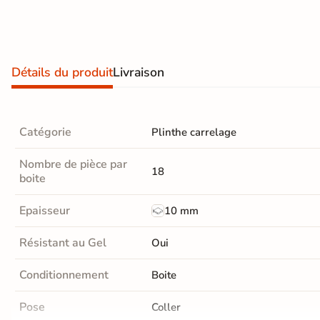
Carrelage extra fin
Voir tous les
formats
Détails du produit
Livraison
PAR FINITION
Carrelage poli /
Catégorie
Plinthe carrelage
semi-poli
Nombre de pièce par
18
Carrelage brillant
boite
Epaisseur
10 mm
Échantillons gratuits
Résistant au Gel
Oui
Conditionnement
Boite
Pose
Coller
BON PLAN