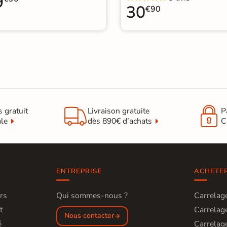
9
30
€90


s gratuit
Livraison gratuite
P
ale
dès 890€ d’achats
C
ENTREPRISE
ACHETE
rs
Qui sommes-nous ?
Carrelage
t
Carrelage
Nous contacter
é
Carrelage