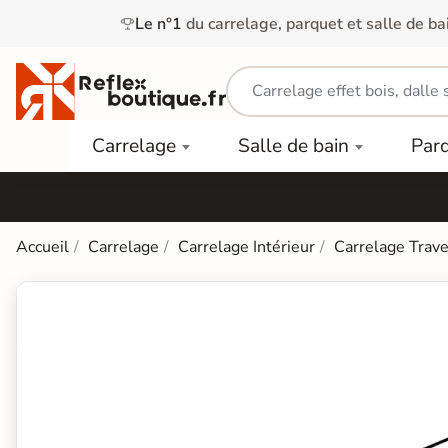
Le n°1
du carrelage, parquet et salle de ba
Carrelage
Mobilier
Parquet
Carrelage
Salle de bain
Par
Intérieur
et
Stratifié
squ'à
50%
Vasque
Carrelage
Parquet
PAR
Extérieur
Contrecollé
TYPE
Douche
relages
Accueil
Carrelage
Carrelage Intérieur
Carrelage Trave
Dalle
Lames
aïences
Terrasse
Baignoires
PAR
PVC
Sur Plot
et Balnéos
squ'à
COULEUR
40%
Carrelage
Dalles
WC
Salle de
Stratifié
PVC
Bain
Bois
Carrelage
quets
Lames
Colle &
Salle de
ols
clair
Finition
Bain
tifiés