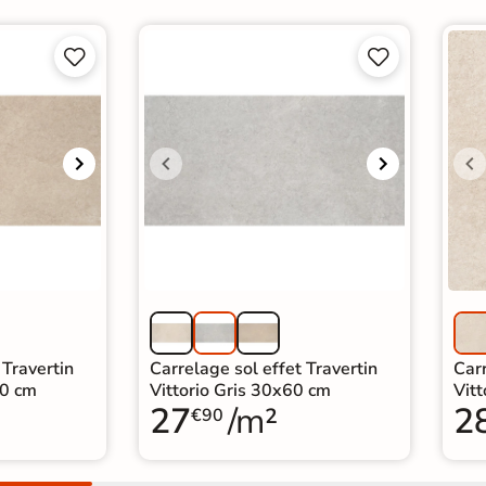




 Travertin
Carrelage sol effet Travertin
Carr
60 cm
Vittorio Gris 30x60 cm
Vit
27
/m²
2
€90