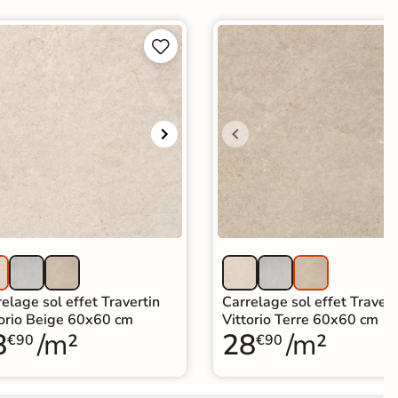


elage sol effet Travertin
Carrelage sol effet Travert
torio Beige 60x60 cm
Vittorio Terre 60x60 cm
8
/m²
28
/m²
€90
€90