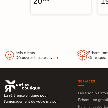
20
1


Avis clients
Échantillon
Découvrez tous les avis
Offre spéci
SERVICES

Livraison & Retou
La référence en ligne pour
Echantillon gratui
l'amenagement de votre maison
Paiement sécuris