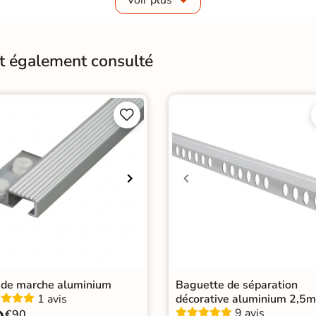
Origine
Esp
u
nt également consulté


 de marche aluminium
Baguette de séparation
1 avis
décorative aluminium 2,5m
9 avis
€90