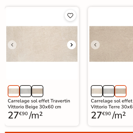
Terre


cuite &
tomette
Parement
mural
intérieur
PAR FORME &
DIMENSION
Carrelage
Carrelage sol effet Travertin
Carrelage sol effet
hexagonal
Vittorio Beige 30x60 cm
Vittorio Terre 30x
27
/m²
27
/m²
€90
€90
Carrelage très
grand format