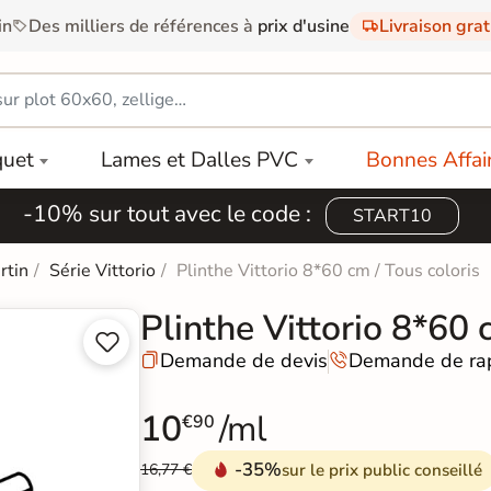
in
Des milliers de références à
prix d'usine
Livraison gra
quet
Lames et Dalles PVC
Bonnes Affai
-10% sur tout avec le code :
START10
rtin
Série Vittorio
Plinthe Vittorio 8*60 cm / Tous coloris
Plinthe Vittorio 8*60 


Demande de devis
Demande de ra


10
/ml
€90
-35%
sur le prix public conseillé
16,77 €