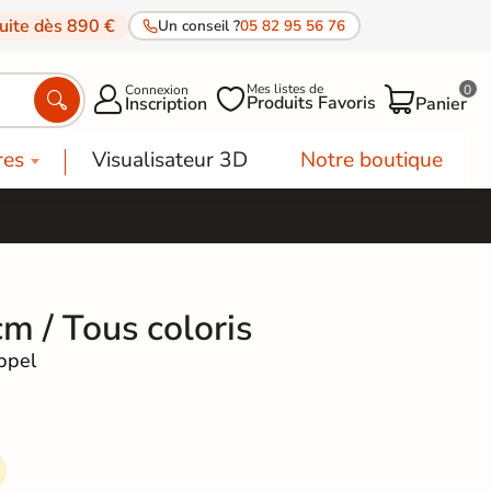
tuite dès 890 €
Un conseil ?
05 82 95 56 76
Mes listes de
Connexion
0




Produits Favoris
Inscription
Panier
res
Visualisateur 3D
Notre boutique
cm / Tous coloris
ppel