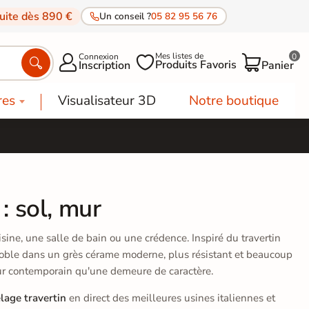
tuite dès 890 €
Un conseil ?
05 82 95 56 76
Mes listes de
Connexion
0




Produits Favoris
Inscription
Panier
res
Visualisateur 3D
Notre boutique
: sol, mur
sine, une salle de bain ou une crédence. Inspiré du travertin
 noble dans un grès cérame moderne, plus résistant et beaucoup
ieur contemporain qu'une demeure de caractère.
lage travertin
en direct des meilleures usines italiennes et