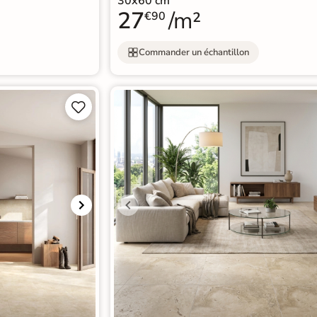
30x60 cm
27
/m²
€90
Commander un échantillon

