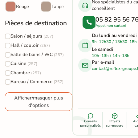
Nos spécialistes du c
Rouge
Taupe
conseillent
Terre
05 82 95 56 7
cuite &
Pièces de destination
Appel non surtaxé
tomette
Du lundi au vendredi
Salon / séjours
(257)
9h–12h30 / 13h30–18h
Parement
Hall / couloir
(257)
Le samedi
mural
Salle de bains / WC
(257)
10h–13h / 14h–18h
Par e-mail
intérieur
Cuisine
(257)
contact@reflex-groupe.f
Chambre
(257)
PAR FORME &
Bureau / Commerce
(257)
DIMENSION
Carrelage
Afficher/masquer plus
d'options
hexagonal
Carrelage très
Conseils
Projets
Ai
personnalisés
sur-mesure
ca
grand format