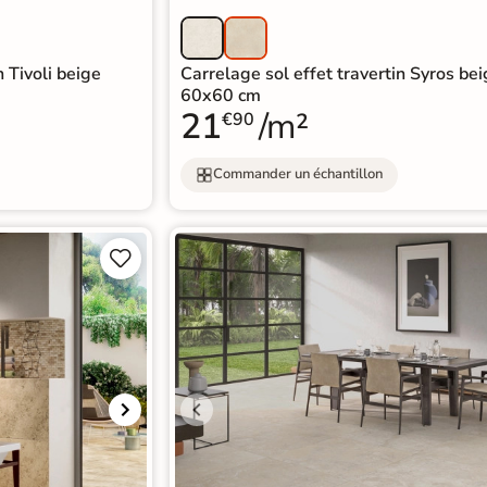
n Tivoli beige
Carrelage sol effet travertin Syros be
60x60 cm
21
/m²
€90
Commander un échantillon

