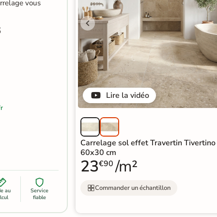
arrelage vous
6
Lire la vidéo
r
Carrelage sol effet Travertin Tivertino
60x30 cm
23
/m²
€90
Commander un échantillon
de au
Service
lcul
fiable