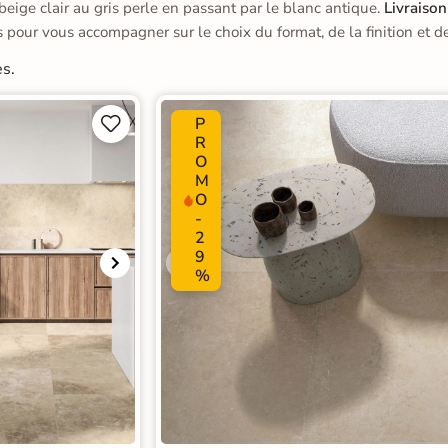
 beige clair au gris perle en passant par le blanc antique.
Livraison
s pour vous accompagner sur le choix du format, de la finition et de
es.
P


R
O
M
O
-
2
9
%