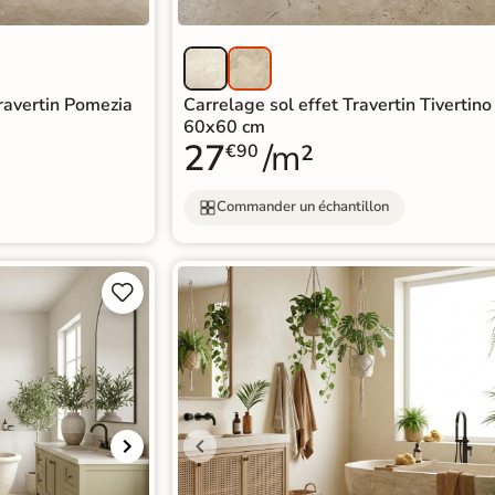
Travertin Pomezia
Carrelage sol effet Travertin Tivertino
60x60 cm
27
/m²
€90
Commander un échantillon

