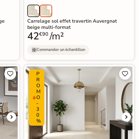
ige
Carrelage sol effet travertin Auvergnat
beige multi-format
42
/m²
€90
Commander un échantillon
P




R
O
M
O
-
3
0
%