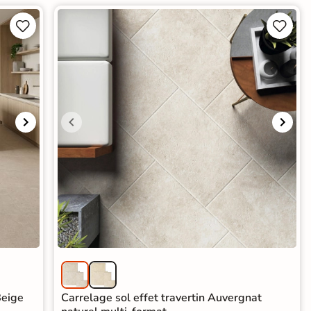




Beige
Carrelage sol effet travertin Auvergnat