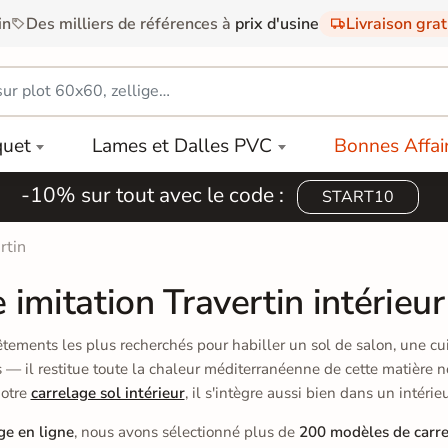
in
Des milliers de références à
prix d'usine
Livraison gra
quet
Lames et Dalles PVC
Bonnes Affai
-10% sur tout avec le code :
START10
rtin
 imitation Travertin intérieur 
êtements les plus recherchés pour habiller un sol de salon, une cui
es — il restitue toute la chaleur méditerranéenne de cette matière
notre
carrelage sol intérieur
, il s'intègre aussi bien dans un intér
ge en ligne
, nous avons sélectionné plus de
200 modèles de carre