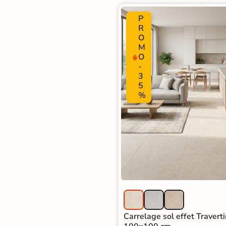
Carrelage extra fin
P
R
Voir tous les
O
formats
M
O
-
PAR FINITION
3
5
Carrelage poli /
%
semi-poli
Carrelage brillant
Échantillons gratuits
BESOIN D'AIDE ?
Besoin d'
aide
et de
conseil ?
Carrelage sol effet Traverti