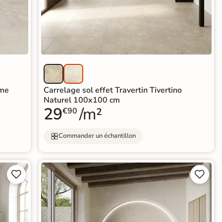
ème
Carrelage sol effet Travertin Tivertino
Naturel 100x100 cm
29
/m²
€90
Commander un échantillon



