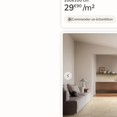
100x100 cm
Nos spécialistes du
29
/m²
carrelage vous
€90
conseillent
Commander un échantillon
05 82 95 56 76
Appel non surtaxé
Du lundi au vendredi
9h–12h30 / 13h30–18h
Le samedi
10h–13h / 14h–18h
Par e-mail
contact@reflex-groupe.fr
Conseils
Projets
Aide
Service
personnalisés
sur-
au
fiable
mesure
calcul