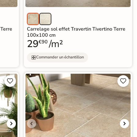
 Terre
Carrelage sol effet Travertin Tivertino Terre
100x100 cm
29
/m²
€90
Commander un échantillon



