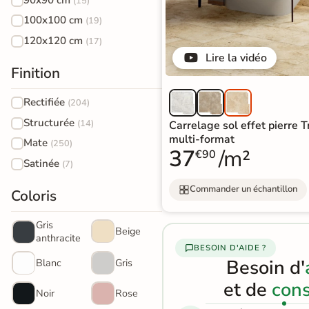
(15)
effet
vous sous 5
100x100 cm
(19)
jours
pierre
120x120 cm
(17)
naturelle
Lire la vidéo
Finition
Carrelage
Voir les
produits
Rectifiée
effet
(204)
express
Structurée
(14)
Carrelage sol effet pierre 
béton
multi-format
Mate
(250)
37
/m²
€90
Carrelage
Satinée
(7)
effet
Commander un échantillon
Coloris
métal
Gris
Carrelage
Beige
anthracite
BESOIN D'AIDE ?
moderne
Besoin d'
Blanc
Gris
Carrelage
et de
cons
Noir
Rose
effet