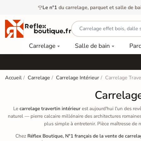
Le n°1
du carrelage, parquet et salle de ba
Carrelage
Mobilier
Parquet
Carrelage
Salle de bain
Par
Intérieur
et
Stratifié
squ'à
50%
Vasque
Carrelage
Parquet
PAR
Extérieur
Contrecollé
TYPE
Douche
relages
Accueil
Carrelage
Carrelage Intérieur
Carrelage Trave
Dalle
Lames
aïences
Terrasse
Baignoires
Carrelage
PAR
PVC
Sur Plot
et Balnéos
squ'à
COULEUR
40%
Carrelage
Dalles
Le
carrelage travertin intérieur
est aujourd'hui l'un des rev
WC
Salle de
Stratifié
naturel — pierre calcaire millénaire des architectures romain
PVC
Bain
Bois
plus simple à entretenir. Pièce maîtresse de 
Carrelage
quets
Lames
Colle &
Salle de
ols
clair
Chez
Réflex Boutique, N°1 français de la vente de carrela
Finition
Bain
tifiés