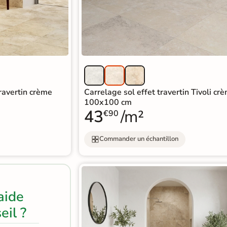
Travertin crème
Carrelage sol effet travertin Tivoli cr
100x100 cm
43
/m²
€90
Commander un échantillon
aide
eil ?