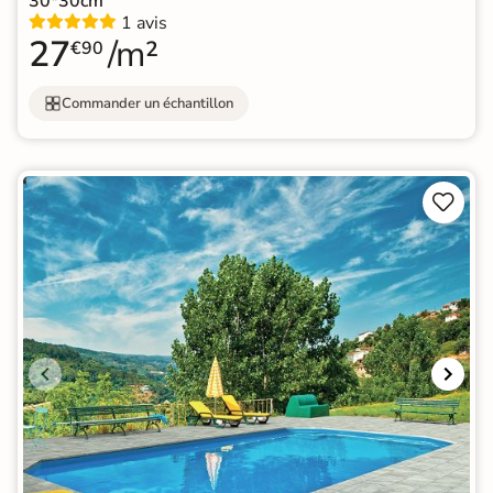
30*30cm
1 avis
27
/m²
€90
Commander un échantillon

