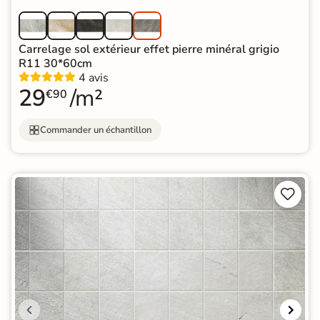
Carrelage sol extérieur effet pierre minéral grigio
R11 30*60cm
4 avis
29
/m²
€90
Commander un échantillon

