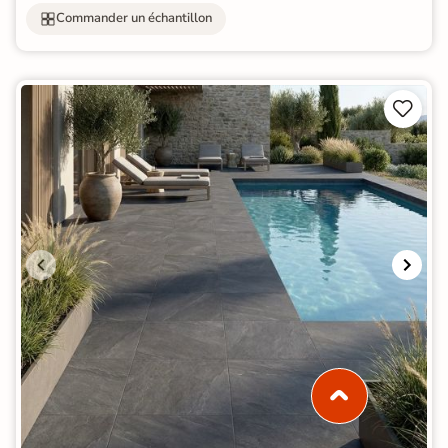
Commander un échantillon

