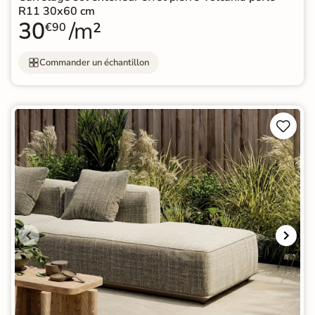
R11 30x60 cm
30
/m²
€90
Commander un échantillon

