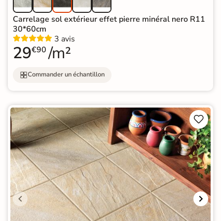
Carrelage sol extérieur effet pierre minéral nero R11
30*60cm
3 avis
29
/m²
€90
Commander un échantillon

