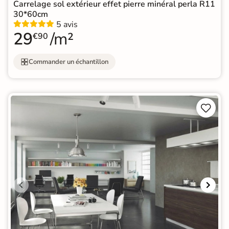
Carrelage sol extérieur effet pierre minéral perla R11
30*60cm
5 avis
29
/m²
€90
Commander un échantillon

