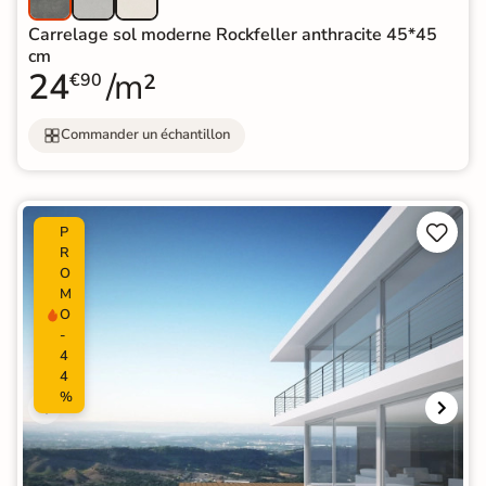
Carrelage sol moderne Rockfeller anthracite 45*45
cm
24
/m²
€90
Commander un échantillon


P
R
O
M
O
-
4
4
%