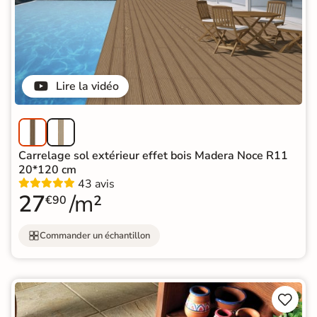
Lire la vidéo
Carrelage sol extérieur effet bois Madera Noce R11
20*120 cm
43 avis
27
/m²
€90
Commander un échantillon

