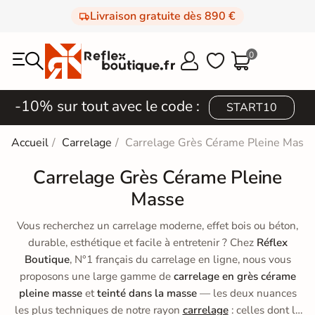
Livraison gratuite dès 890 €
0



-10% sur tout avec le code :
START10
Accueil
Carrelage
Carrelage Grès Cérame Pleine Mass
Carrelage Grès Cérame Pleine
Masse
Vous recherchez un carrelage moderne, effet bois ou béton,
durable, esthétique et facile à entretenir ? Chez
Réflex
Boutique
, N°1 français du carrelage en ligne, nous vous
proposons une large gamme de
carrelage en grès cérame
pleine masse
et
teinté dans la masse
— les deux nuances
les plus techniques de notre rayon
carrelage
: celles dont la