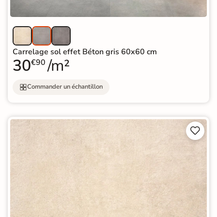
Carrelage sol effet Béton gris 60x60 cm
30
/m²
€90
Commander un échantillon

