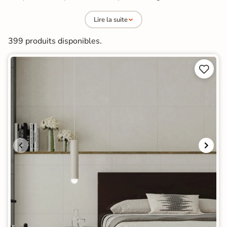
couleur traverse le carreau, pour des sols qui ne montrent
Lire la suite
jamais leurs éclats.
399 produits disponibles.

