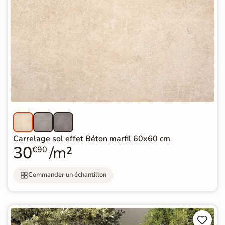
Carrelage sol effet Béton marfil 60x60 cm
30
/m²
€90
Commander un échantillon

