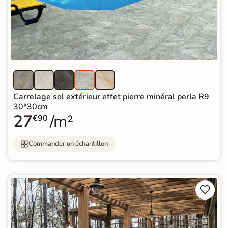
Carrelage sol extérieur effet pierre minéral perla R9
30*30cm
27
/m²
€90
Commander un échantillon

