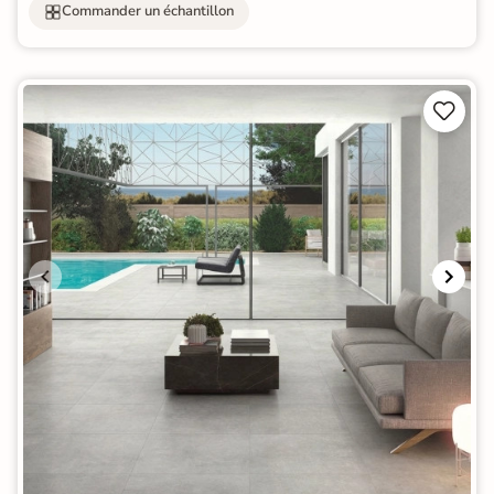
Commander un échantillon

