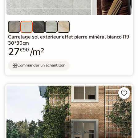
Carrelage sol extérieur effet pierre minéral bianco R9
30*30cm
27
/m²
€90
Commander un échantillon

