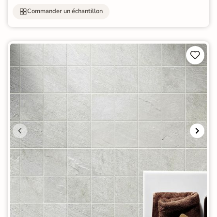
Commander un échantillon

