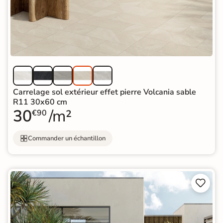
Carrelage sol extérieur effet pierre Volcania sable
R11 30x60 cm
30
/m²
€90
Commander un échantillon

