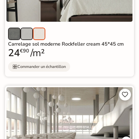
Carrelage sol moderne Rockfeller cream 45*45 cm
24
/m²
€90
Commander un échantillon

