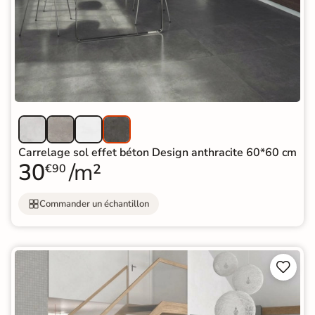
Carrelage sol effet béton Design anthracite 60*60 cm
30
/m²
€90
Commander un échantillon

