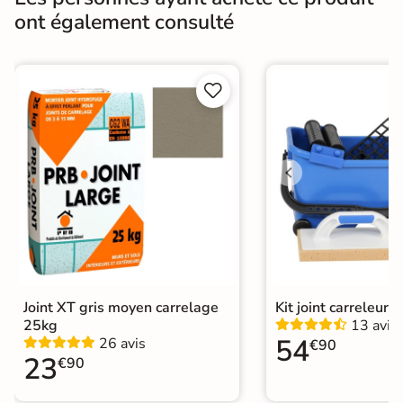
Masse colorée
Oui
ont également consulté
Bords
Non-rectifié
Finition
Mate


Surface
Antidérapante et structurée
Résistant au Gel
Oui
Conditionnement
Boite
Choix
1er Choix
Pose
Coller
Joint XT gris moyen carrelage
Kit joint carreleur p
25kg
13 avis
Support
Chape
Ancien carrelage
54
26 avis
€90
23
€90
Normes
Certification CE