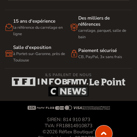
Des milliers de
15 ans d'expérience
références


la référence du carrelage en
carrelage, parquet, salle de
ligne
bain
Salle d'exposition
Paiement sécurisé


à Portet-sur-Garonne, près de
CB, PayPal, 3x sans frais
Toulouse
ILS PARLENT DE NOUS









SIREN: 814 910 873
TVA: FR18814910873
©2026 Réflex Boutique
®