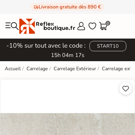
Livraison gratuite dès 890 €
0



-10% sur tout avec le code :
START10
15h 04m 16s
Accueil
Carrelage
Carrelage Extérieur
Carrelage extér

