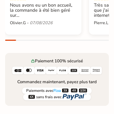
Nous avons eu un bon accueil,
Très sati
la commande à été bien géré
que j'ai 
sur...
internet....
Olivier.G -
07/08/2026
Pierre.L -
Paiement 100% sécurisé






Commandez maintenant, payez plus tard



Paiements
avec
Floa


sans frais avec