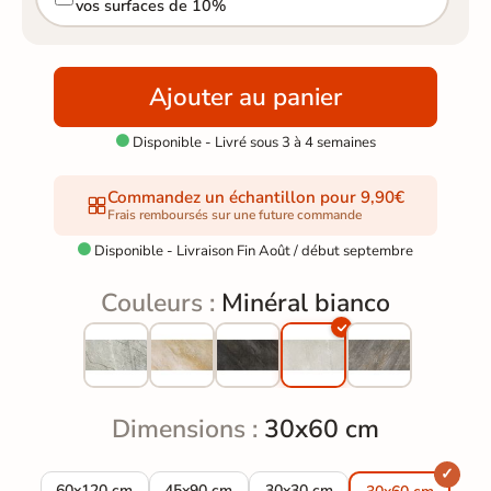
vos surfaces de 10%
Ajouter au panier
Disponible - Livré sous 3 à 4 semaines

Commandez un échantillon pour 9,90€
Frais remboursés sur une future commande
Disponible - Livraison Fin Août / début septembre

Couleurs :
Minéral bianco
Dimensions :
30x60 cm
Carrelage sol extérieur effet pierre minéral bianco R11 60*12
Carrelage sol extérieur effet pierre minéral 
Carrelage sol extérieur effet p
60x120 cm
45x90 cm
30x30 cm