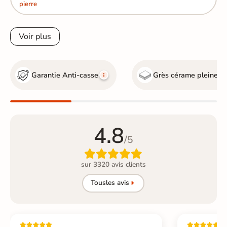
pierre
Voir plus
Garantie Anti-casse
Grès cérame pleine m
4.8
/5

sur 3320 avis clients
Tous
les avis