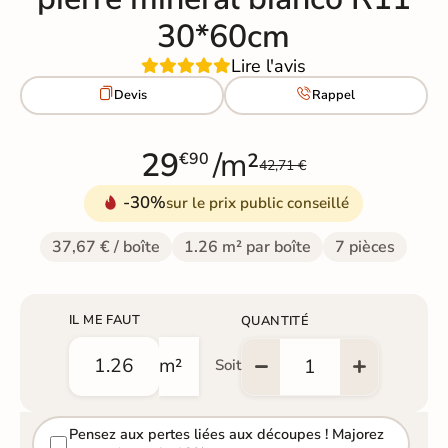
30*60cm
Lire l'avis


Devis
Rappel
29
/m²
€90
42,71 €
-30%
sur le prix public conseillé
37,67 € / boîte
1.26 m² par boîte
7 pièces
IL ME FAUT
QUANTITÉ
m²
Soit
Pensez aux pertes liées aux découpes ! Majorez