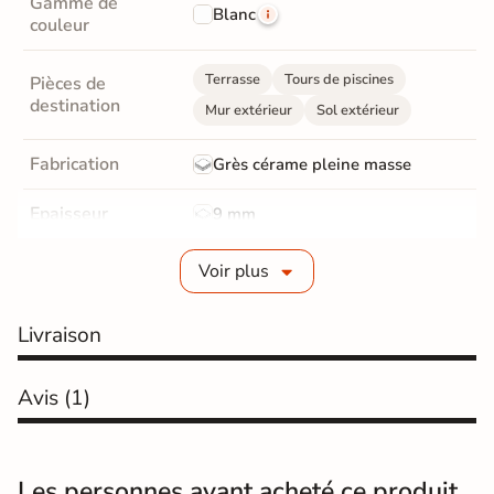
Gamme de
Blanc
couleur
Terrasse
Tours de piscines
Pièces de
destination
Mur extérieur
Sol extérieur
Fabrication
Grès cérame pleine masse
Epaisseur
9 mm
Coefficient
Voir plus
R11 - Très antidérapant
antidérapant
Livraison
Coefficient
antidérapant
C
Pieds nus
Avis
(1)
Résistance à
GR5 - Ultra-résistant
l'usure
Les personnes ayant acheté ce produit