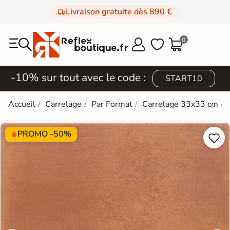
Livraison gratuite dès 890 €
0



-10% sur tout avec le code :
START10
Accueil
Carrelage
Par Format
Carrelage 33x33 cm
PROMO -50%

