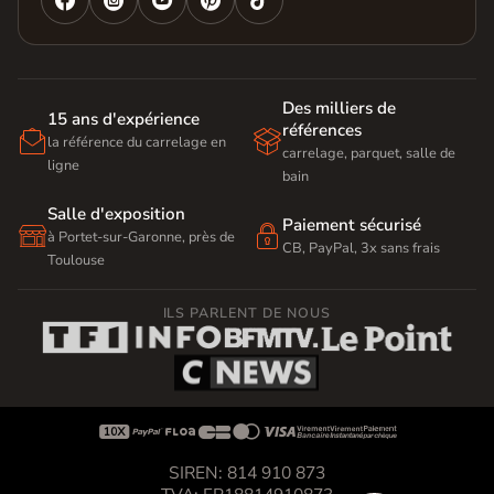
Des milliers de
15 ans d'expérience
références


la référence du carrelage en
carrelage, parquet, salle de
ligne
bain
Salle d'exposition
Paiement sécurisé


à Portet-sur-Garonne, près de
CB, PayPal, 3x sans frais
Toulouse
ILS PARLENT DE NOUS









SIREN: 814 910 873