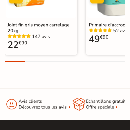
Choix
1er Choix
Pose
Coller
Joint fin gris moyen carrelage
Primaire d'accroch
20kg
52 avis
Support
Chape
Ancien carrelage
49
147 avis
€90
22
€90
Normes
Certification CE
Origine
Espagne
Carrelage 33x33 cm
|
Carrelage Terracotta
|
Destockage
|
Carrelage intérieur livraison express
|
Catégories
Carrelage salle de bain Livraison


Avis clients
Échantillons gratuit
express
Découvrez tous les avis
Offre spéciale
|
Carrelage sol cuisine
|
Carrelage salon moderne
|
Carrelage Chambre
|
Carrelage WC