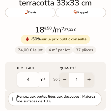
terracotta 33x33 cm


Devis
Rappel
18
/m²
€50
37,00 €
-50%
sur le prix public conseillé
74,00 € le lot
4 m² par lot
37 pièces
IL ME FAUT
QUANTITÉ
m²
Soit
Pensez aux pertes liées aux découpes ! Majorez
vos surfaces de 10%