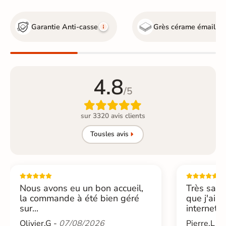
Garantie Anti-casse
Grès cérame émaillé
4.8
/5

sur 3320 avis clients
Tous
les avis
Nous avons eu un bon accueil,
Très sati
la commande à été bien géré
que j'ai 
sur...
internet....
Olivier.G -
07/08/2026
Pierre.L -