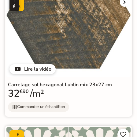
T
0
É
%
Lire la vidéo
Carrelage sol hexagonal Lublin mix 23x27 cm
32
/m²
€90
Commander un échantillon


P