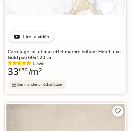
Lire la vidéo
Carrelage sol et mur effet marbre brillant Hotel luxe
Gold poli 60x120 cm
1 avis
33
/m²
€90
Commander un échantillon

