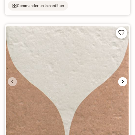
Commander un échantillon

