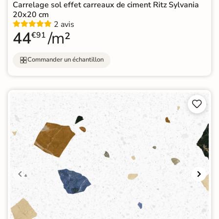
Carrelage sol effet carreaux de ciment Ritz Sylvania
20x20 cm
2 avis
44
/m²
€91
Commander un échantillon

