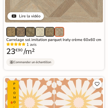
Lire la vidéo
Carrelage sol imitation parquet Iraty crème 60x60 cm
1 avis
23
/m²
€90
Commander un échantillon


P
R
O
M
O
-