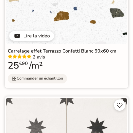
Lire la vidéo
Carrelage effet Terrazzo Confetti Blanc 60x60 cm
2 avis
25
/m²
€90
Commander un échantillon

