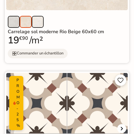
Carrelage sol moderne Rio Beige 60x60 cm
19
/m²
€90
Commander un échantillon


P
R
O
M
O
-
2
5
%