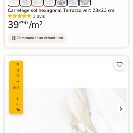
Carrelage sol hexagonal Terrazzo vert 23x23 cm
1 avis
39
/m²
€90
Commander un échantillon


P
R
O
M
O
-
2
0
%