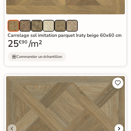
Carrelage sol imitation parquet Iraty beige 60x60 cm
25
/m²
€90
Commander un échantillon

