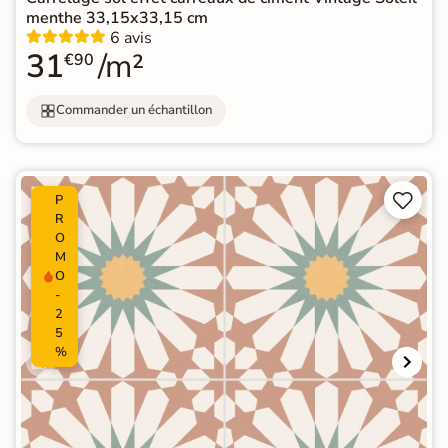
menthe 33,15x33,15 cm
6 avis
31
/m²
€90
Commander un échantillon


P
R
O
M
O
-
2
5
%