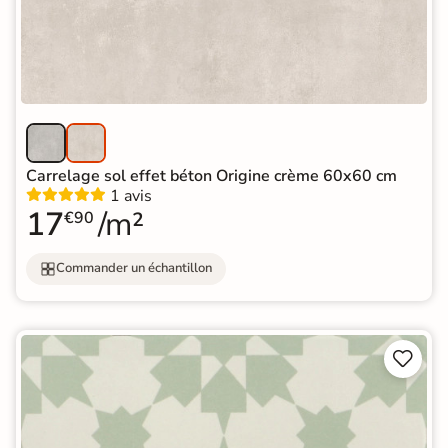
Carrelage sol effet béton Origine crème 60x60 cm
1 avis
17
/m²
€90
Commander un échantillon

