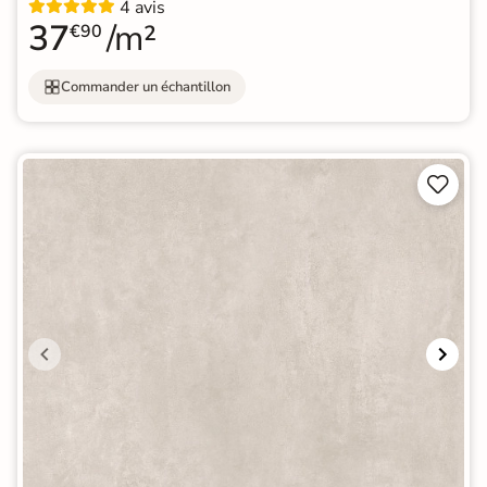
4 avis
37
/m²
€90
Commander un échantillon

