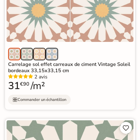
Carrelage sol effet carreaux de ciment Vintage Soleil
bordeaux 33,15x33,15 cm
2 avis
31
/m²
€90
Commander un échantillon

