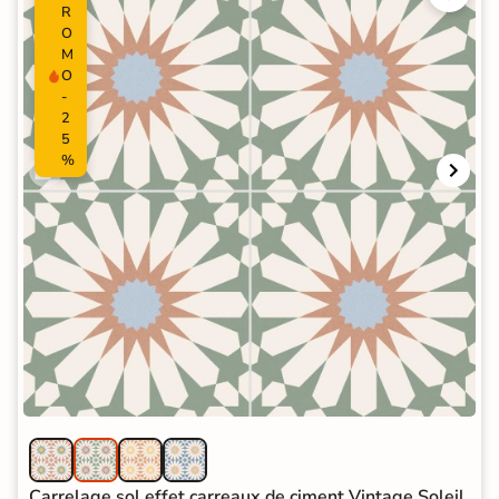
R
O
M
O
-
2
5
%
Carrelage sol effet carreaux de ciment Vintage Soleil