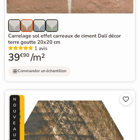
Carrelage sol effet carreaux de ciment Dalí décor
terre goutte 20x20 cm
1 avis
39
/m²
€90
Commander un échantillon


N
P
O
R
U
O
V
M
E
O
A
-
U
2