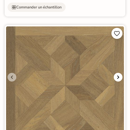
Commander un échantillon

