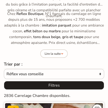
du bois grâce à l'imitation parquet, la facilité d'entretien du
grès cérame et la compatibilité parfaite avec un plancher
Chez
Reflex Boutique
, N°1 français du carrelage en ligne
chauffant.
depuis plus de 15 ans, nous proposons +2 700 modèles
adaptés à la chambre :
imitation parquet
pour une ambiance
cocon,
effet béton ou marbre
pour le minimalisme
contemporain,
tons doux beige, gris et taupe
pour une
atmosphère apaisante. Prix direct usine, échantillons
gratuits, livraison offerte dès 890 € d'achat.
Lire la suite
Trier par :
Réflex vous conseille

Filtres
2836 Carrelage Chambre disponibles.