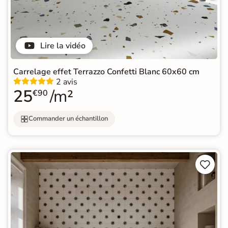
Lire la vidéo
Carrelage effet Terrazzo Confetti Blanc 60x60 cm
2 avis
25
/m²
€90
Commander un échantillon

