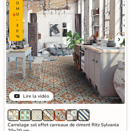
O
M
O
-
3
0
%
Lire la vidéo
Carrelage sol effet carreaux de ciment Ritz Sylvania
20x20 cm