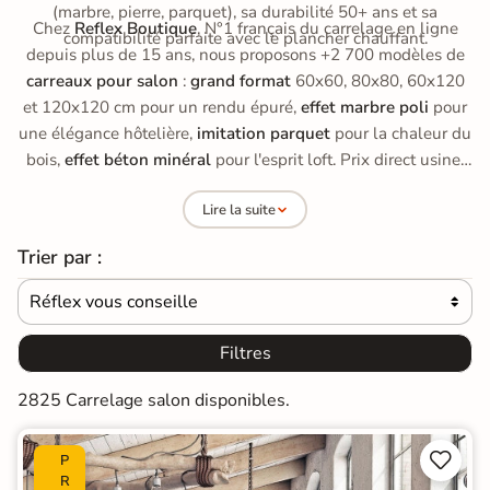
(marbre, pierre, parquet), sa durabilité 50+ ans et sa
Chez
Reflex Boutique
, N°1 français du carrelage en ligne
compatibilité parfaite avec le plancher chauffant.
depuis plus de 15 ans, nous proposons +2 700 modèles de
carreaux pour salon
:
grand format
60x60, 80x80, 60x120
et 120x120 cm pour un rendu épuré,
effet marbre poli
pour
une élégance hôtelière,
imitation parquet
pour la chaleur du
bois,
effet béton minéral
pour l'esprit loft. Prix direct usine,
échantillons gratuits, livraison offerte dès 890 € d'achat.
Lire la suite
Trier par :
Réflex vous conseille

Filtres
2825 Carrelage salon disponibles.


P
R