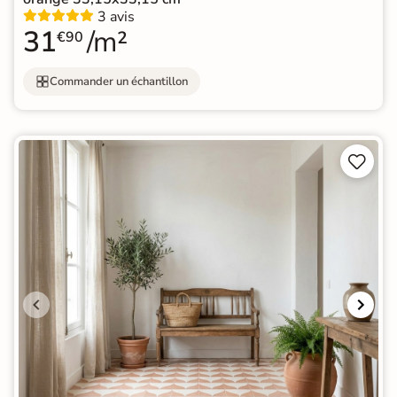
3 avis
31
/m²
€90
Commander un échantillon

