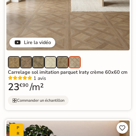
Lire la vidéo
Carrelage sol imitation parquet Iraty crème 60x60 cm
1 avis
23
/m²
€90
Commander un échantillon


P
R