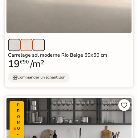
Carrelage sol moderne Rio Beige 60x60 cm
19
/m²
€90
Commander un échantillon


P
R
O
M
O
-