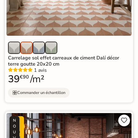
Carrelage sol effet carreaux de ciment Dalí décor
terre goutte 20x20 cm
1 avis
39
/m²
€90
Commander un échantillon


N
P
O
R
U
O
V
M