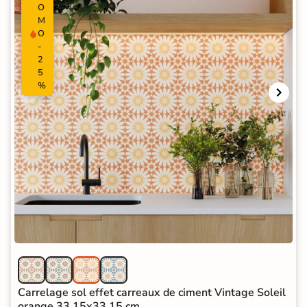
O
M
O
-
2
5
%
Carrelage sol effet carreaux de ciment Vintage Soleil
orange 33,15x33,15 cm