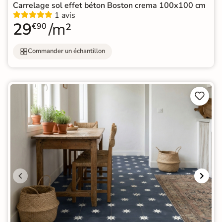
Carrelage sol effet béton Boston crema 100x100 cm
1 avis
29
/m²
€90
Commander un échantillon

