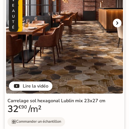
E
O
A
-
U
2
T
0
É
%
Lire la vidéo
Carrelage sol hexagonal Lublin mix 23x27 cm
32
/m²
€90
Commander un échantillon