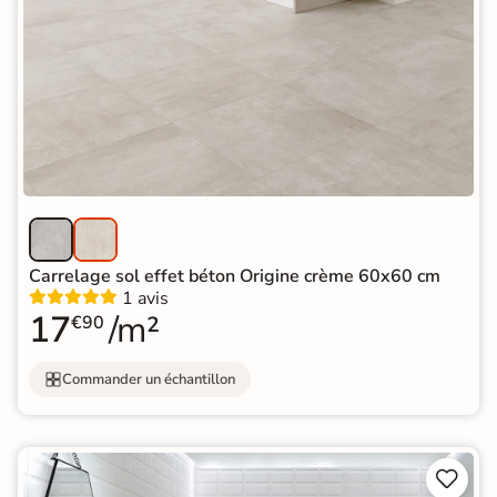
Carrelage sol effet béton Origine crème 60x60 cm
1 avis
17
/m²
€90
Commander un échantillon

