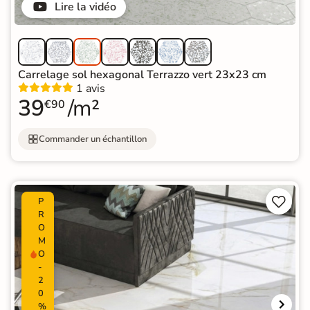
Lire la vidéo
Carrelage sol hexagonal Terrazzo vert 23x23 cm
1 avis
39
/m²
€90
Commander un échantillon


P
R
O
M
O
-
2
0
%