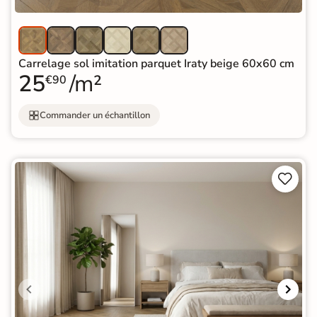
Carrelage sol imitation parquet Iraty beige 60x60 cm
25
/m²
€90
Commander un échantillon

