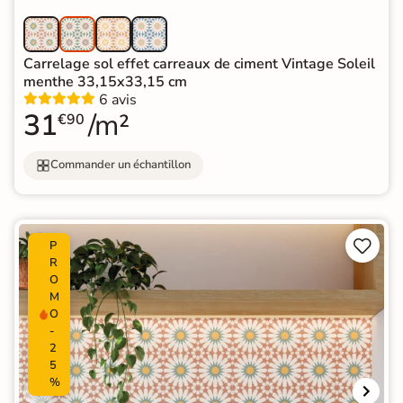
Carrelage sol effet carreaux de ciment Vintage Soleil
menthe 33,15x33,15 cm
6 avis
31
/m²
€90
Commander un échantillon


P
R
O
M
O
-
2
5
%