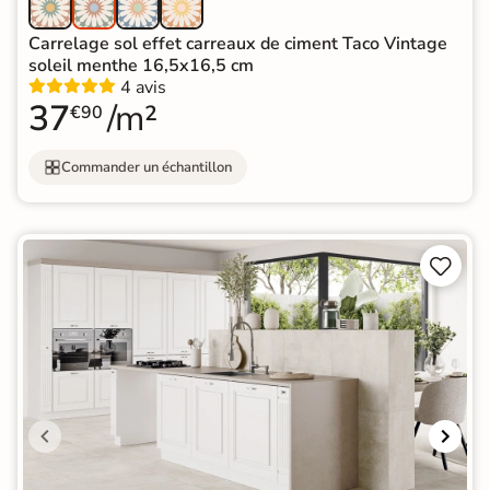
Carrelage sol effet carreaux de ciment Taco Vintage
soleil menthe 16,5x16,5 cm
4 avis
37
/m²
€90
Commander un échantillon

