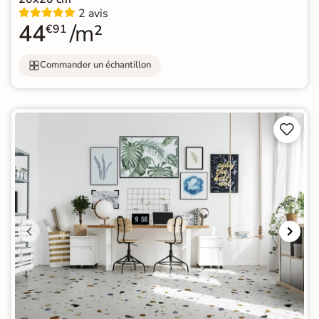
2 avis
44
/m²
€91
Commander un échantillon

