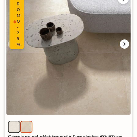
R
O
M
O
-
2
9
%
Carrelage sol effet travertin Syros beige 60x60 cm