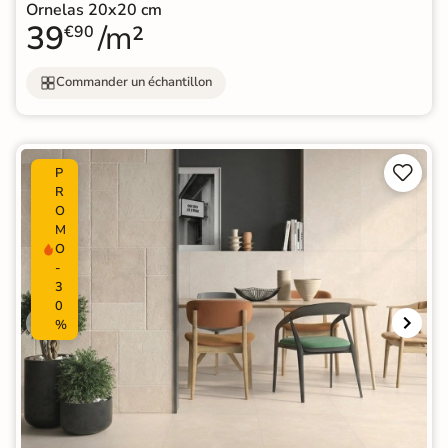
Ornelas 20x20 cm
39
/m²
€90
Commander un échantillon


P
R
O
M
O
-
3
0
%