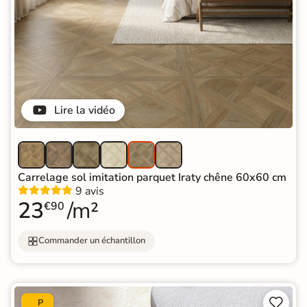
Lire la vidéo
Carrelage sol imitation parquet Iraty chêne 60x60 cm
9 avis
23
/m²
€90
Commander un échantillon


P