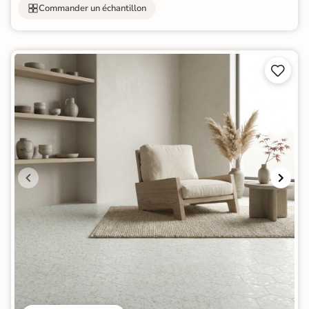
Commander un échantillon

