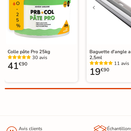
Support
Chape
Ancien carrelage
O
Carrelage extra fin
-
2
Voir tous les
5
%
formats
Origine
Espagne
PAR FINITION
Carrelage poli /
Colle pâte Pro 25kg
Baguette d'angle 
30 avis
2,5ml
semi-poli
41
11 avis
€90
19
€90
Carrelage brillant
Échantillons gratuits
Avis clients
Échantillon
BON PLAN