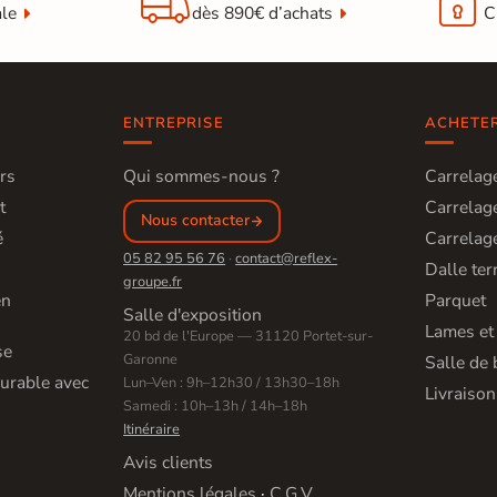


ale
dès 890€ d’achats
C
ENTREPRISE
ACHETE
rs
Qui sommes-nous ?
Carrelage
t
Carrelage
Nous contacter
é
Carrelage
05 82 95 56 76
·
contact@reflex-
Dalle ter
groupe.fr
en
Parquet
Salle d'exposition
Lames et
20 bd de l'Europe — 31120 Portet-sur-
se
Garonne
Salle de 
urable avec
Lun–Ven : 9h–12h30 / 13h30–18h
Livraison
Samedi : 10h–13h / 14h–18h
Itinéraire
Avis clients
Mentions légales
·
C.G.V