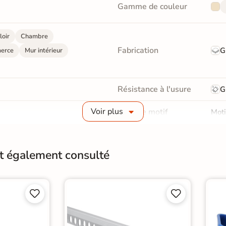
Gamme de couleur
loir
Chambre
Fabrication
G
erce
Mur intérieur
Résistance à l'usure
G
Voir plus
Type de motif
Moti
Finition
M
nt également consulté
Résistant au Gel
Oui
Conditionnement
Boit




Pose
Coll