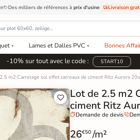
in
Des milliers de références à
prix d'usine
Livraison gra
quet
Lames et Dalles PVC
Bonnes Affai
-10% sur tout avec le code :
START10
 2.5 m2 Carrelage sol effet carreaux de ciment Ritz Aurora 2
Lot de 2.5 m2 C


ciment Ritz Au
Demande de devis
Dem


26
/m²
€50