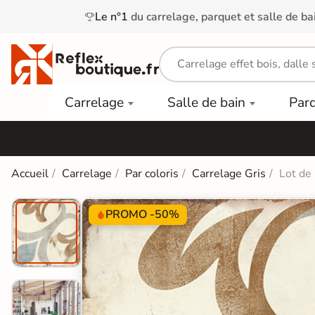
Le n°1
du carrelage, parquet et salle de ba
Carrelage
Mobilier
Parquet
Carrelage
Salle de bain
Par
Intérieur
et
Stratifié
squ'à
50%
Vasque
Carrelage
Parquet
PAR
Extérieur
Contrecollé
TYPE
Douche
relages
Accueil
Carrelage
Par coloris
Carrelage Gris
Lot de
Dalle
Lames
aïences
Terrasse
Baignoires
PAR
PVC
Sur Plot
et Balnéos
PROMO -50%
squ'à
COULEUR
40%
Carrelage
Dalles
WC
Salle de
Stratifié
PVC
Bain
Bois
Carrelage
quets
Lames
Colle &
Salle de
ols
clair
Finition
Bain
tifiés