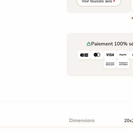
Voir tous
les avis
Paiement 100% sé




Dimensions
20x