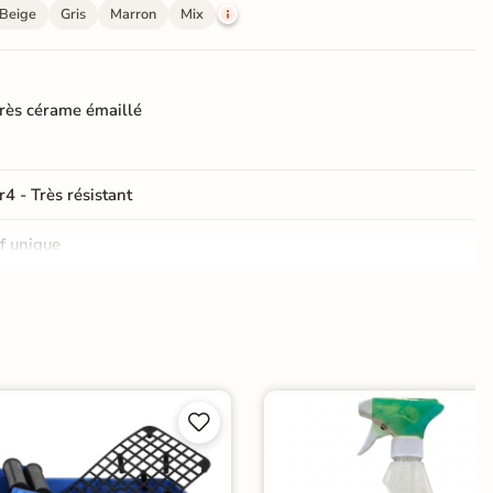
Beige
Gris
Marron
Mix
rès cérame émaillé
r4 - Très résistant
f unique
ate
e


er