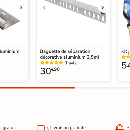
Normes
Cert
Carr
Car
Carr
Catégories
Carr
Carr
Car
aluminium
Baguette de séparation
Kit 
décorative aluminium 2,5ml
5
9 avis
30
€90
s gratuit
Livraison gratuite
P