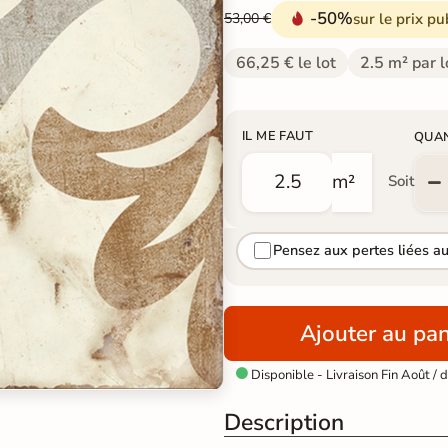
-50%
sur le prix pu
53,00 €
66,25 € le lot
2.5 m² par l
IL ME FAUT
QUA
m²
Soit
Pensez aux pertes liées a
Ajouter au pan
Disponible - Livraison Fin Août /

Description