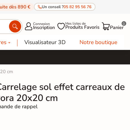
tuite dès 890 €
Un conseil ?
05 82 95 56 76
Mes listes de
Connexion
0




Produits Favoris
Inscription
Panier
res
Visualisateur 3D
Notre boutique
0x20 cm
arrelage sol effet carreaux de
rora 20x20 cm
ande de rappel