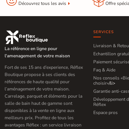


Découvrez tous les avis
Offre spéci
Livraison
OFFERTE
En France
SERVICES

métropolitaine
à partir de
Livraison & Retou
890€
d'achat
La référence en ligne pour
Echantillon gratui
l'amenagement de votre maison
Paiement sécuris
Fort de ses 15 ans d’experience, Réflex
Faq & Aide
En savoir
Boutique propose à ses clients des
Nos conseils «Bi
plus
références de haute qualité pour
choisir»
/li>
l’aménagement de votre maison.
Garantie anti-cas
Carrelage, parquet et éléments pour la
Développement d
salle de bain haut de gamme sont
Réflex
disponibles à la vente en ligne aux
Espace pros
meilleurs prix. Profitez de tous les
avantages Réflex : un service livraison