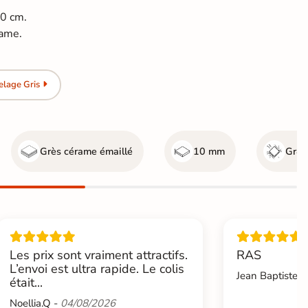
20 cm.
rame.
elage Gris
Grès cérame émaillé
10 mm
Gr4 -
Les prix sont vraiment attractifs.
RAS
L’envoi est ultra rapide. Le colis
Jean Baptiste.L
était...
Noellia.Q -
04/08/2026