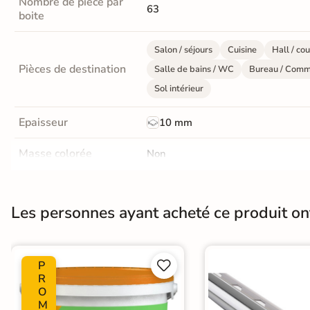
Nombre de pièce par
63
boite
Terre
cuite &
Salon / séjours
Cuisine
Hall / cou
tomette
Pièces de destination
Salle de bains / WC
Bureau / Comm
Sol intérieur
Parement
mural
Epaisseur
10 mm
intérieur
Masse colorée
Non
PAR FORME &
Bords
Non-rectifié
DIMENSION
Les personnes ayant acheté ce produit o
Carrelage
Surface
Lisse
hexagonal
Plancher Chauffant
Oui
P


Carrelage très
Choix
R
1er Choix
grand format
O
M