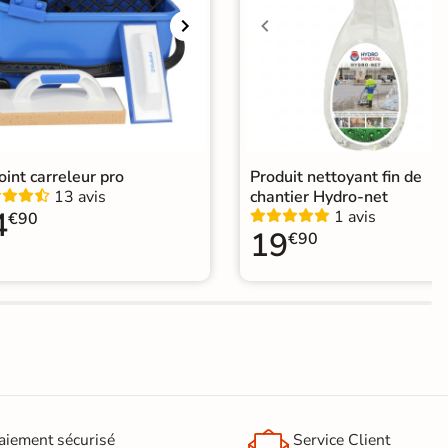
ification CE
elage Gris
|
Carrelage Beige
|
Carrelage marron
|
relage 20x20 cm
|
Destockage
|
elage intérieur livraison express
|
elage salle de bain Livraison express
|
elage sol cuisine
|
Carrelage salon moderne
|
relage Chambre
|
Carrelage WC
joint carreleur pro
Produit nettoyant fin de
13 avis
chantier Hydro-net
4
1 avis
€90
19
€90
aiement sécurisé
Service Client