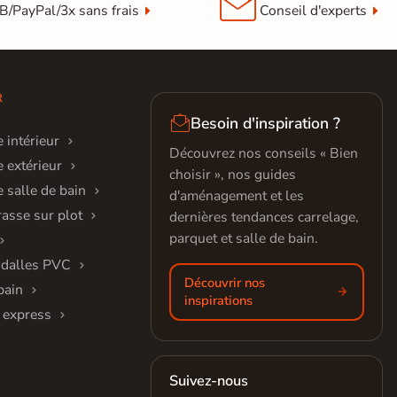

B/PayPal/3x sans frais
Conseil d'experts
R

Besoin d'inspiration ?
 intérieur
Découvrez nos conseils « Bien
 extérieur
choisir », nos guides
 salle de bain
d'aménagement et les
rasse sur plot
dernières tendances carrelage,
parquet et salle de bain.
 dalles PVC
Découvrir nos
bain
inspirations
 express
Suivez-nous