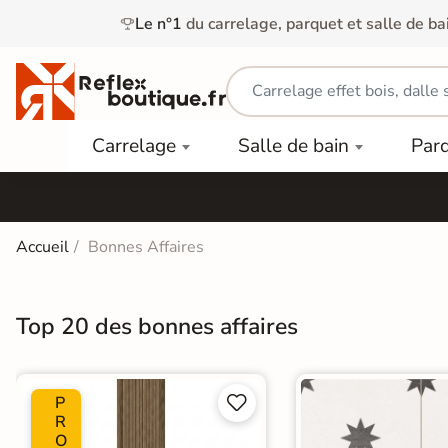
Le n°1
du carrelage, parquet et salle de ba
Carrelage
Mobilier
Parquet
Carrelage
Salle de bain
Par
Intérieur
et
Stratifié
squ'à
50%
Vasque
Carrelage
Parquet
PAR
Extérieur
Contrecollé
TYPE
Douche
relages
Accueil
Bonnes Affaires
Dalle
Lames
aïences
Terrasse
Baignoires
PAR
PVC
Sur Plot
et Balnéos
squ'à
Top 20 des bonnes affaires
COULEUR
40%
Carrelage
Dalles
WC
Salle de
Stratifié
PVC
Bain
Bois
Carrelage
quets
P


Lames
Colle &
Salle de
ols
R
clair
Finition
Bain
O
tifiés