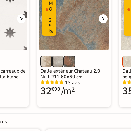
M
O
-
2
5
%
 carreaux de
Dalle extérieur Chateau 2.0
Dal
lla blanc
Nuit R11 60x60 cm
bei
13 avis
32
/m²
3
€90
les.