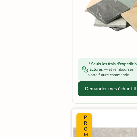
Carrelage extra fin
Voir tous les
formats
PAR FINITION
Carrelage poli /
semi-poli
* Seuls les frais d'expéditi
facturés
— et remboursés
i
votre future commande
Carrelage brillant
Demander mes échantill
Échantillons gratuits
ÉCHANTILLONS
GRATUITS
P
Échantillons
R
GRATUITS
*
O
M