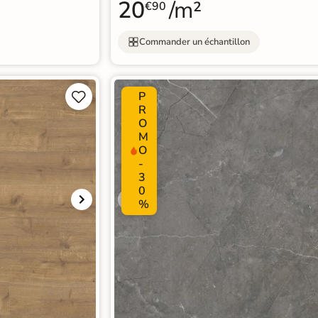
20
/m²
€90
Commander un échantillon
P


R
O
M
O
-
3
0
%