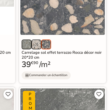
120 cm
Carrelage sol effet terrazzo Rocca décor noir
20*20 cm
39
/m²
€90
Commander un échantillon
P




R
O
M