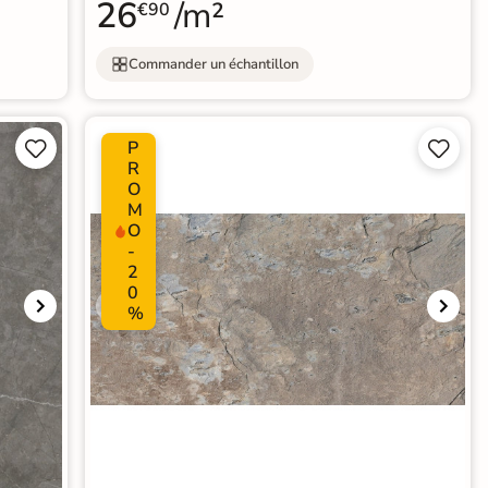
26
/m²
€90
Commander un échantillon
P




R
O
M
O
-
2
0
%