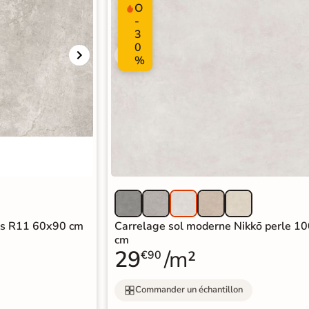
O
-
3
0
%
ris R11 60x90 cm
Carrelage sol moderne Nikkō perle 1
cm
29
/m²
€90
Commander un échantillon