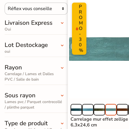
PVC
P
Terrazzo
salle de
standard
Réflex vous conseille
Foncé

R
/ Granito
bain
O
Stratifié
Livraison Express
M
Accessoires pour la pose de sols souples
Carrelage
O
Accessoires
Oui
Lame
-
imitation
large
3
Lot Destockage
0
PAIEMENT SÉCURISÉ
travertin
XXL
%
Payez comme
oui
Carrelage
Stratifié
il vous plaira
Rayon
imitation
Spécial
Carrelage / Lames et Dalles
En une ou plusieurs fois
parquet
PVC / Salle de bain
Salle de
grâce à nos nombreuses
Bain
solutions de paiement
Carrelage
Sous rayon
effet
Lames pvc / Parquet contrecollé
Accessoires pour la pose de parquets et stratifiés
/ plinthe parquet
marbre
Carrelage mur effet zellige
Carrelage
Type de produit
6,3x24,6 cm
Paiement
Données
Confidentialité