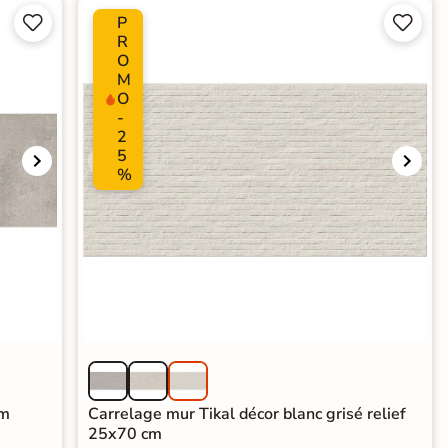
P




R
O
M
O
-
2
5
%
cm
Carrelage mur Tikal décor blanc grisé relief
25x70 cm