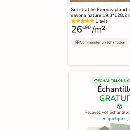
Terre
Sol stratifié Eternity planc
savona nature 19,3*128,2 
cuite &
1 avis
26
/m²
tomette
€90
Parement
Commander un échantillon
mural
intérieur
PAR FORME &
DIMENSION
ÉCHANTILLONS G
Échantil
Carrelage
GRATUI
hexagonal
Carrelage très
Recevez vos échantillo
en
quelques j
grand format