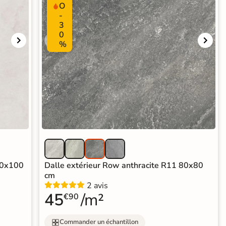
O
-
3
0
%
00x100
Dalle extérieur Row anthracite R11 80x80
cm
2 avis
45
/m²
€90
Commander un échantillon