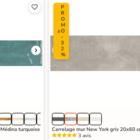
P


R
O
M
O
-
3
2
%
 Médina turquoise
Carrelage mur New York gris 20x60 
3 avis