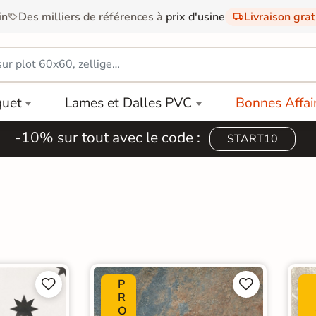
in
Des milliers de références à
prix d'usine
Livraison gra
quet
Lames et Dalles PVC
Bonnes Affai
-10% sur tout avec le code :
START10
P




R
O