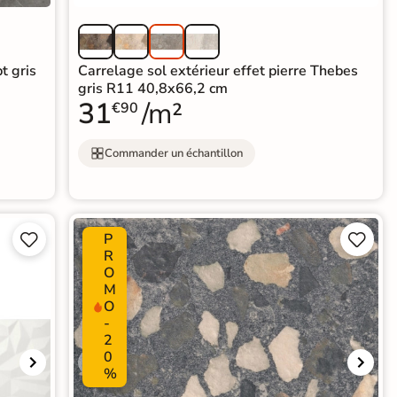
t gris
Carrelage sol extérieur effet pierre Thebes
gris R11 40,8x66,2 cm
31
/m²
€90
Commander un échantillon
P




R
O
M
O
-
2
0
%