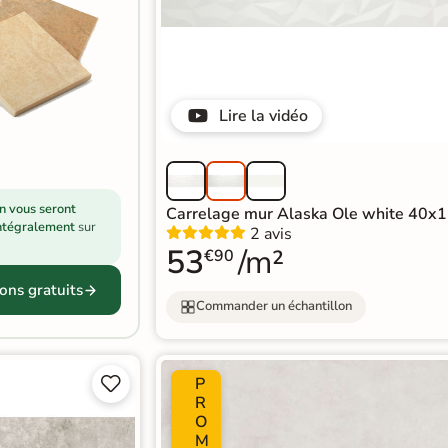
Lire la vidéo
on vous seront
Carrelage mur Alaska Ole white 40x
ntégralement
sur
2 avis
53
/m²
€90
ons gratuits
Commander un échantillon
P


R
O
M