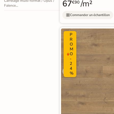
Carrelage multi-format / Opus /
100%
cryptées
garantie
67
/m²
€90
effet
sécurisé
Faïence...
pierre
Livraison rapide et soignée
Commander un échantillon
naturelle
En savoir plus
Carrelage
P
effet
R
O
béton
M
O
Carrelage
-
2
effet
4
%
métal
Carrelage
moderne
Carrelage
effet