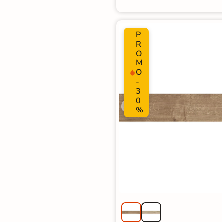
P
R
O
M
O
-
3
0
%