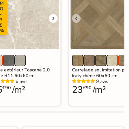
M
O
-
3
5
%
le extérieur Toscana 2.0
Carrelage sol imitation pa
ge R11 60x60cm
Iraty chêne 60x60 cm
6 avis
9 avis
5
/m²
23
/m²
€90
€90