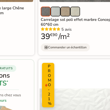
he large Chêne
cm
Carrelage sol poli effet marbre Concep
60*60 cm
5 avis
39
/m²
€90
Commander un échantillon
P
RATUITS
R
lons
O
M
TS
*
O
-
2
ns chez vous
1
ours
%