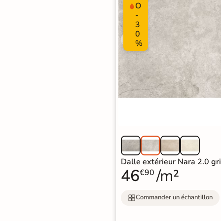
O
Recevez vos
-
échantillons chez
3
0
vous
%
en
quelques jours
* Seuls les frais
d'expédition vous
seront facturés
—
et remboursés
intégralement
sur
votre future
commande
Dalle extérieur Nara 2.0 g
46
/m²
Demander mes
€90
échantillons
gratuits
Commander un échantillon