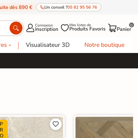
tuite dès 890 €
Un conseil ?
05 82 95 56 76
Mes listes de
Connexion
0




Produits Favoris
Inscription
Panier
res
Visualisateur 3D
Notre boutique
P


R
O