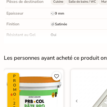
Pièces de destination
Cuisine
Salle de bains / WC
Mur 
Livraison
OFFERTE
Epaisseur
9 mm
En France
Finition
Satinée
métropolitaine
à partir de
Résistant au Gel
Oui
890€
d'achat
Conditionnement
Boite
Pose
Coller
Les personnes ayant acheté ce produit o
En savoir
plus
Normes
Certification CE
P


Zellige
|
Carrelage Gris
|
Carrelag
Catégories
R
Carrelage 30x60 cm
|
Carrelage so
O
M
O
-
2