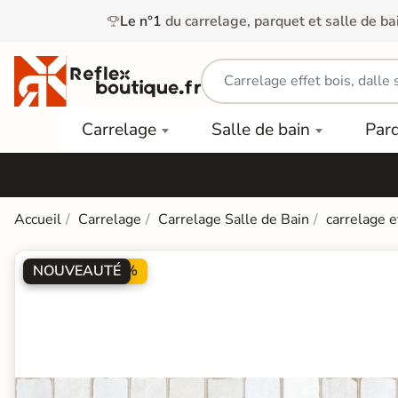
Le n°1
du carrelage, parquet et salle de ba
Carrelage
Mobilier
Parquet
Carrelage
Salle de bain
Par
Intérieur
et
Stratifié
squ'à
50%
Vasque
Carrelage
Parquet
PAR
Extérieur
Contrecollé
TYPE
Douche
relages
Accueil
Carrelage
Carrelage Salle de Bain
carrelage e
Dalle
Lames
aïences
Terrasse
Baignoires
PAR
PVC
Sur Plot
et Balnéos
NOUVEAUTÉ
PROMO -20%
squ'à
COULEUR
40%
Carrelage
Dalles
WC
Salle de
Stratifié
PVC
Bain
Bois
Carrelage
quets
Lames
Colle &
Salle de
ols
clair
Finition
Bain
tifiés