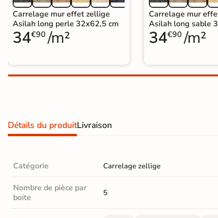
Carrelage extra fin
Carrelage mur effet zellige
Carrelage mur effet
Asilah long perle 32x62,5 cm
Asilah long sable 
Voir tous les
34
/m²
34
/m²
€90
€90
formats
PAR FINITION
Carrelage poli /
semi-poli
Carrelage brillant
Détails du produit
Livraison
Échantillons gratuits
Catégorie
Carrelage zellige
Nombre de pièce par
5
boite
BON PLAN