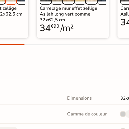
 zellige
Carrelage mur effet zellige
Carr
32x62,5 cm
Asilah long vert pomme
Asi
3
32x62,5 cm
34
/m²
€90
Dimensions
32x
Gamme de couleur