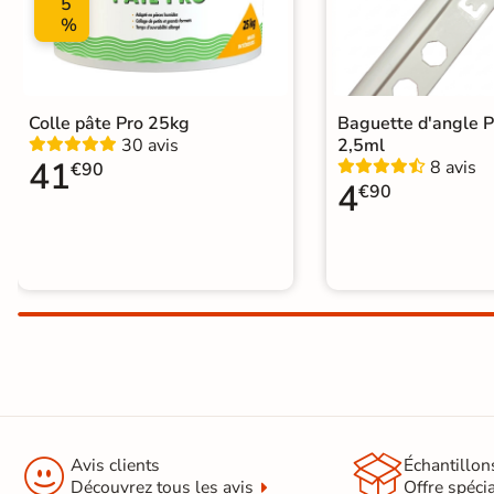
5
%
Colle pâte Pro 25kg
Baguette d'angle 
30 avis
2,5ml
41
8 avis
€90
4
€90


Avis clients
Échantillon
Découvrez tous les avis
Offre spéci