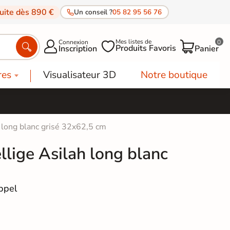
tuite dès 890 €
Un conseil ?
05 82 95 56 76
Mes listes de
Connexion
0




Produits Favoris
Inscription
Panier
res
Visualisateur 3D
Notre boutique
h long blanc grisé 32x62,5 cm
llige Asilah long blanc
ppel