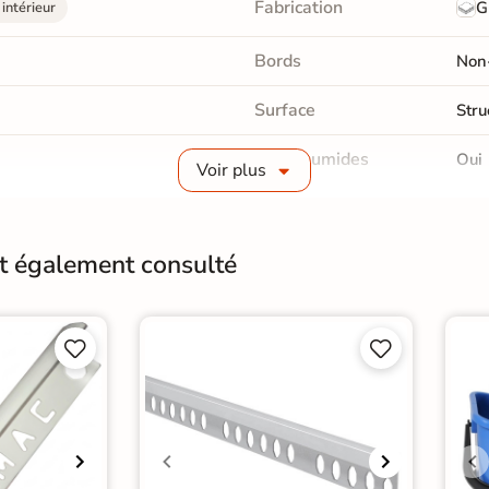
Fabrication
G
intérieur
Bords
Non-
Surface
Stru
Pièce humides
Oui
Voir plus
Choix
1er 
Support
Plac
nt également consulté
Origine
Esp




e Blanc
|
l cuisine
|
Carrelage WC