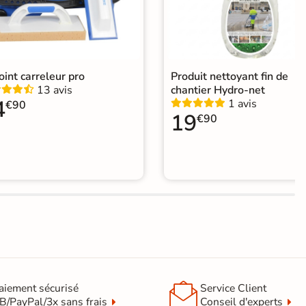
joint carreleur pro
Produit nettoyant fin de
13 avis
chantier Hydro-net
4
1 avis
€90
19
€90

aiement sécurisé
Service Client
B/PayPal/3x sans frais
Conseil d'experts