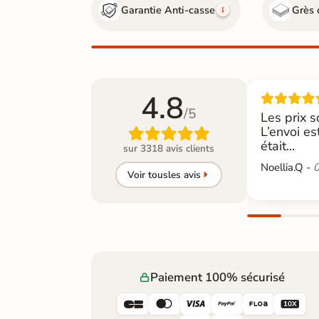
Garantie Anti-casse
Grès 
4.8
/5
Les prix s
L’envoi es

était...
sur 3318 avis clients
Noellia.Q -
0
Voir tous
les avis
Paiement 100% sécurisé





