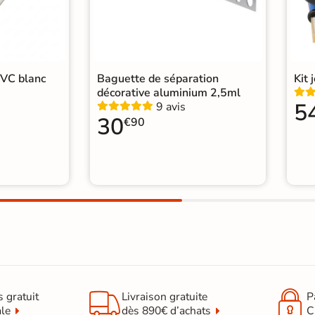
PVC blanc
Baguette de séparation
Kit 
décorative aluminium 2,5ml
5
9 avis
30
€90


s gratuit
Livraison gratuite
P
ale
dès 890€ d’achats
C