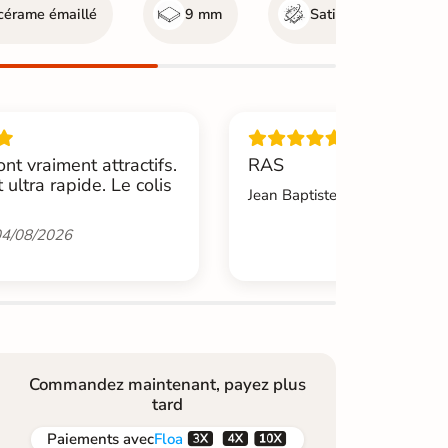
cérame émaillé
9 mm
Satinée
ont vraiment attractifs.
RAS
t ultra rapide. Le colis
Jean Baptiste.L -
04/08/2026
4/08/2026
Commandez maintenant, payez plus
tard



Paiements
avec
Floa