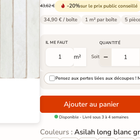
-20%
sur le prix public conseillé
43,62 €
34,90 € / boîte
1 m² par boîte
5 pièc
IL ME FAUT
QUANTITÉ
m²
Soit
Pensez aux pertes liées aux découpes ! 
Ajouter au panier
Disponible - Livré sous 3 à 4 semaines

Couleurs :
Asilah long blanc gr