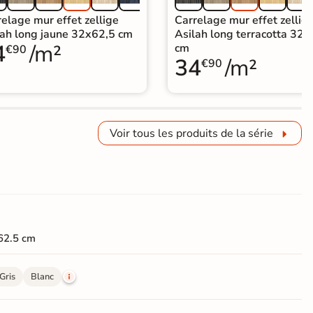
elage mur effet zellige
Carrelage mur effet zellig
lah long jaune 32x62,5 cm
Asilah long terracotta 32x
4
/m²
cm
€90
34
/m²
€90
Voir tous les produits de la série
62.5 cm
Gris
Blanc