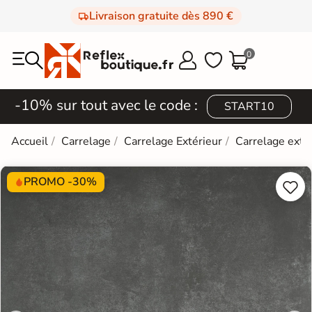
Livraison gratuite dès 890 €
0



-10% sur tout avec le code :
START10
Accueil
Carrelage
Carrelage Extérieur
Carrelage exté
PROMO -30%

