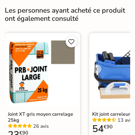
Résistance à
Les personnes ayant acheté ce produit
Gr4 - Très résistant
l'usure
ont également consulté
Masse colorée
Non
Bords
rectifié


Finition
Mate
Surface
Antidérapante
Résistant au Gel
Oui
Variation de la
V2
couleur
Conditionnement
Joint XT gris moyen carrelage
Kit joint carreleur p
Boite
25kg
13 avis
54
26 avis
€90
Choix
1er Choix
23
€90