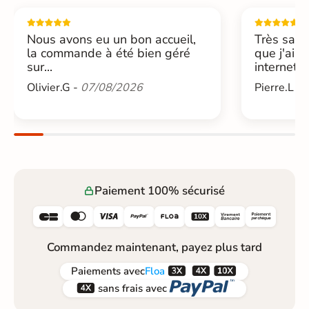
Nous avons eu un bon accueil,
Très sati
la commande à été bien géré
que j'ai 
sur...
internet....
Olivier.G -
07/08/2026
Pierre.L -
Paiement 100% sécurisé






Commandez maintenant, payez plus tard



Paiements
avec
Floa


sans frais avec