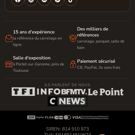
Des milliers de
15 ans d'expérience
références


la référence du carrelage en
carrelage, parquet, salle de
ligne
bain
Salle d'exposition
Paiement sécurisé


à Portet-sur-Garonne, près de
CB, PayPal, 3x sans frais
Toulouse
ILS PARLENT DE NOUS









SIREN: 814 910 873
TVA: FR18814910873