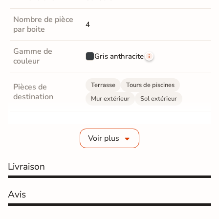
Nombre de pièce
4
par boite
Gamme de
Gris anthracite
couleur
Terrasse
Tours de piscines
Pièces de
destination
Mur extérieur
Sol extérieur
Fabrication
Grès cérame émaillé
Voir plus
Epaisseur
10 mm
Livraison
Coefficient
R10 - Antidérapant
antidérapant
Avis
Oui, antidérapant doux au toucher et
Grip Doux
facile à nettoyer.