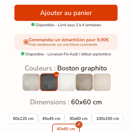
Ajouter au panier
Disponible - Livré sous 3 à 4 semaines

Commandez un échantillon pour 9,90€
Frais remboursés sur une future commande
Disponible - Livraison Fin Août / début septembre

Couleurs :
Boston graphito
Dimensions :
60x60 cm
Carrelage sol extérieur moderne Boston graphito R10 60x120 
Carrelage sol extérieur moderne Boston graph
Carrelage sol extérieur moderne
Carrelage sol ext
60x120 cm
45x45 cm
30x60 cm
100x100 cm
60x60 cm