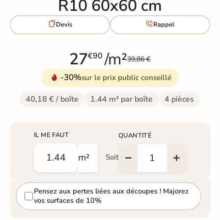
R10 60x60 cm


Devis
Rappel
27
/m²
€90
39,86 €
-30%
sur le prix public conseillé
40,18 € / boîte
1.44 m² par boîte
4 pièces
IL ME FAUT
QUANTITÉ
m²
Soit
Pensez aux pertes liées aux découpes ! Majorez
vos surfaces de 10%