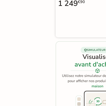
1 249
€90
Terre
cuite &
tomette
Parement
mural
intérieur
SIMULATEUR
Visuali
PAR FORME &
avant d'ac
DIMENSION
Carrelage
Utilisez notre simulateur d
pour afficher nos produ
hexagonal
maison
Carrelage très
grand format
3D