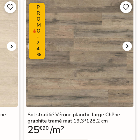
P




R
O
M
O
-
2
4
%
êne
Sol stratifié Vérone planche large Chêne
graphite tramé mat 19,3*128,2 cm
25
/m²
€90