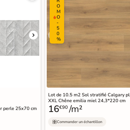
R
O
M
O
-
5
0
%
Lot de 10.5 m2 Sol stratifié Calgary p
XXL Chêne emilia miel 24,3*220 cm
16
/m²
€90
or perle 25x70 cm
Commander un échantillon