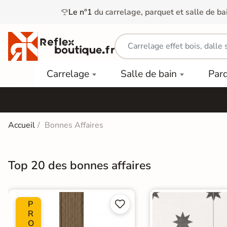
Le n°1
du carrelage, parquet et salle de ba
Carrelage
Mobilier
Parquet
Carrelage
Salle de bain
Par
Intérieur
et
Stratifié
squ'à
50%
Vasque
Carrelage
Parquet
PAR
Extérieur
Contrecollé
TYPE
Douche
relages
Accueil
Bonnes Affaires
Dalle
Lames
aïences
Terrasse
Baignoires
PAR
PVC
Sur Plot
et Balnéos
squ'à
Top 20 des bonnes affaires
COULEUR
40%
Carrelage
Dalles
WC
Salle de
Stratifié
PVC
Bain
Bois
Carrelage
quets
P


Lames
Colle &
Salle de
ols
R
clair
Finition
Bain
O
tifiés