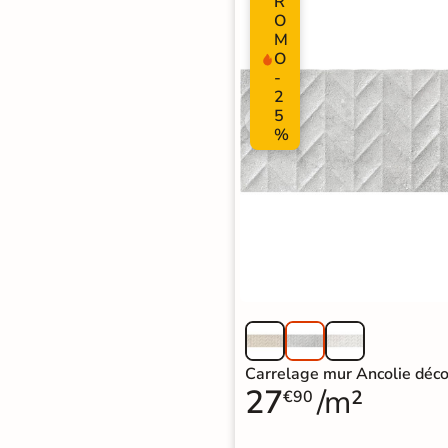
R
O
M
O
-
2
5
%
Carrelage mur Ancolie déc
27
/m²
€90