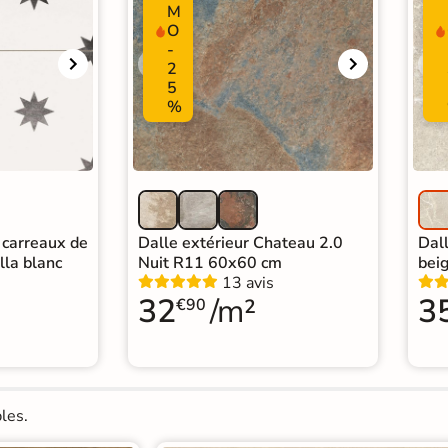
M
O
-
2
5
%
 carreaux de
Dalle extérieur Chateau 2.0
Dal
lla blanc
Nuit R11 60x60 cm
bei
13 avis
32
/m²
3
€90
les.