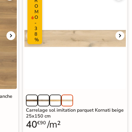
R
O
M
O
-
3
8
%
lanche
Carrelage sol imitation parquet Kornati beige
25x150 cm
40
/m²
€90