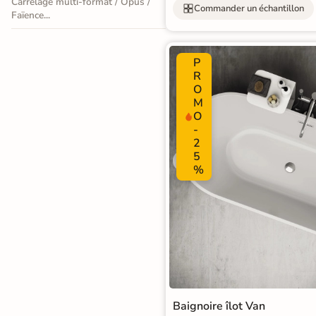
Carrelage multi-format / Opus /
effet
Commander un échantillon
d'expédition vous
Faïence...
seront facturés
—
pierre
et remboursés
intégralement
sur
naturelle
P
votre future
commande
R
Carrelage
O
M
effet
Demander mes
O
échantillons
béton
-
gratuits
2
5
Carrelage
%
effet
métal
Carrelage
moderne
Carrelage
Baignoire îlot Van
effet