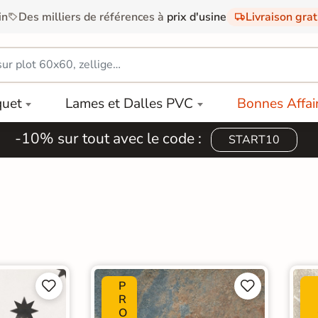
in
Des milliers de références à
prix d'usine
Livraison gra
quet
Lames et Dalles PVC
Bonnes Affai
-10% sur tout avec le code :
START10
P




R
O