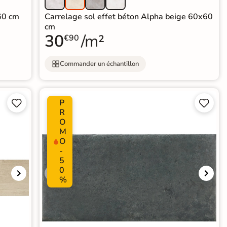
60 cm
Carrelage sol effet béton Alpha beige 60x60
cm
30
/m²
€90
Commander un échantillon
P




R
O
M
O
-
5
0
%