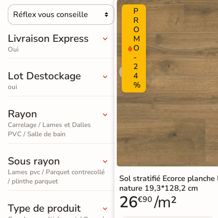
PVC
P
Terrazzo
salle de
standard
Réflex vous conseille
Foncé

R
/ Granito
bain
O
Stratifié
Livraison Express
M
Accessoires pour la pose de sols souples
Carrelage
O
Accessoires
Oui
Lame
-
imitation
large
2
Lot Destockage
4
ÉCHANTILLONS
travertin
XXL
GRATUITS
%
oui
Échantillons
Carrelage
Stratifié
GRATUITS
*
Rayon
imitation
Spécial
Carrelage / Lames et Dalles
parquet
Recevez vos
PVC / Salle de bain
Salle de
échantillons chez
Bain
Carrelage
vous
Sous rayon
en
quelques jours
effet
Lames pvc / Parquet contrecollé
Accessoires pour la pose de parquets et stratifiés
Sol stratifié Ecorce planche
/ plinthe parquet
marbre
nature 19,3*128,2 cm
26
/m²
€90
Carrelage
Type de produit
* Seuls les frais