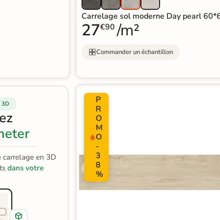
Carrelage sol moderne Day pearl 60*
27
/m²
€90
Commander un échantillon
P
 3D
R
sez
O
M
heter
O
-
3
e carrelage en 3D
8
its
dans votre
%