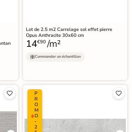
Lot de 2.5 m2 Carrelage sol effet pierre
Opus Anthracite 30x60 cm
14
/m²
€90
antan
Commander un échantillon
P




R
O
M
O
-
2