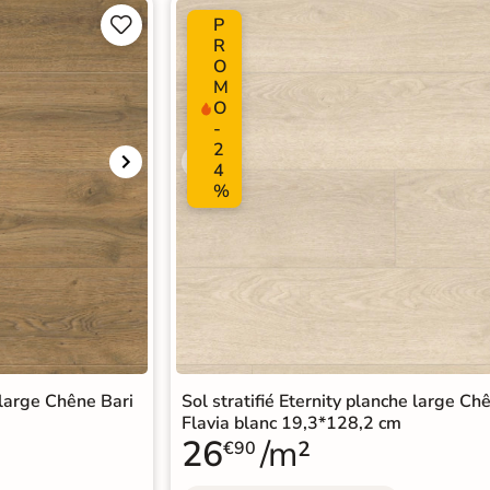
P


R
O
M
O
-
2
4
%
 large Chêne Bari
Sol stratifié Eternity planche large Ch
Flavia blanc 19,3*128,2 cm
26
/m²
€90