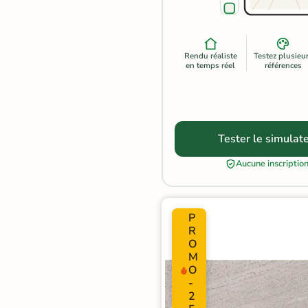
Carrelage extra fin
Voir tous les
Rendu réaliste
Testez plusieu
formats
en temps réel
références
PAR FINITION
Carrelage poli /
Tester le simulat
semi-poli
Aucune inscriptio
Carrelage brillant
Échantillons gratuits
P
R
O
M
O
-
2
BON PLAN