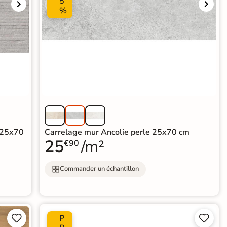
5
%
f 25x70
Carrelage mur Ancolie perle 25x70 cm
25
/m²
€90
Commander un échantillon
P



