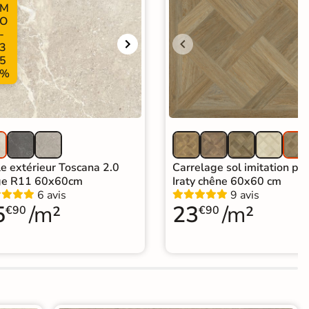
M
O
-
3
5
%
le extérieur Toscana 2.0
Carrelage sol imitation pa
ge R11 60x60cm
Iraty chêne 60x60 cm
6 avis
9 avis
5
/m²
23
/m²
€90
€90