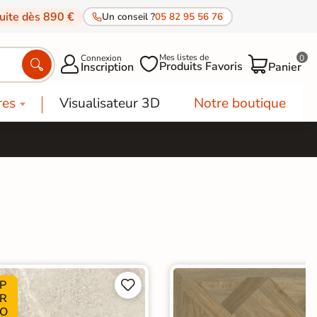
tuite dès 890 €
Un conseil ?
05 82 95 56 76
Mes listes de
Connexion
0




Produits Favoris
Inscription
Panier
res
Visualisateur 3D
Notre boutique
P


R
O