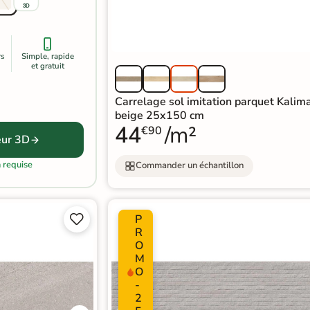
3D
rs
Simple, rapide
et gratuit
Carrelage sol imitation parquet Kalim
beige 25x150 cm
44
/m²
€90
eur 3D
n requise
Commander un échantillon
P


R
O
M
O
-
2