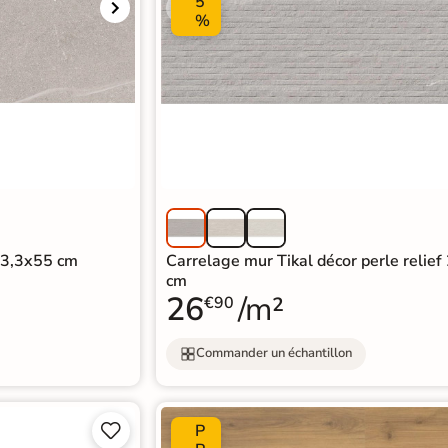
5
%
33,3x55 cm
Carrelage mur Tikal décor perle relie
cm
26
/m²
€90
Commander un échantillon
P

