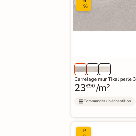
5
Livraison
%
OFFERTE
En France
métropolitaine
à partir de
890€
d'achat
En savoir
Carrelage mur Tikal perle 
plus
23
/m²
€90
Commander un échantillon
P