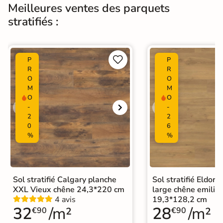
résistante pour un confort
Meilleures ventes des parquets
d’utilisation.
stratifiés :
Normes
Certification CE
Facile à entretenir : habituellement


P
P
nettoyés à sec avec un chiffon ou
R
R
Entretien
serpillère, les sols stratifiés peuvent
O
O
aussi être nettoyés à l’eau avec
M
M
produits de base neutres.
O
O
-
-
2
2
Origine
Allemagne
0
6
%
%
Format Simplifié
20x130 cm
Parquet
Sol stratifié Lame Standard
|
Sol stratifié Calgary planche
Sol stratifié Eldor
Catégories
Sol stratifié bois naturel
|
XXL Vieux chêne 24,3*220 cm
large chêne emilia 
Sol stratifié bois foncé
4 avis
19,3*128,2 cm
32
/m²
28
/m²
€90
€90