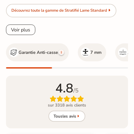
Découvrez toute la gamme de Stratifié Lame Standard
Voir plus
Garantie Anti-casse
7 mm
Ave
4.8
/5

sur 3318 avis clients
Tous
les avis