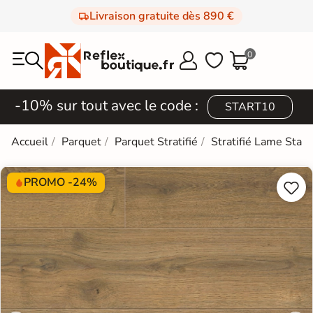
Livraison gratuite dès 890 €
0



-10% sur tout avec le code :
START10
Accueil
Parquet
Parquet Stratifié
Stratifié Lame Stan
PROMO -24%

