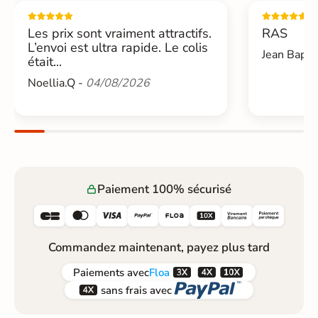
Les prix sont vraiment attractifs.
RAS
L’envoi est ultra rapide. Le colis
Jean Bapti
était...
Noellia.Q -
04/08/2026
Paiement 100% sécurisé






Commandez maintenant, payez plus tard



Paiements
avec
Floa


sans frais avec