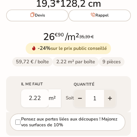
19,3*128,2 cm


Devis
Rappel
26
/m²
€90
35,39 €
-24%
sur le prix public conseillé
59,72 € / boîte
2.22 m² par boîte
9 pièces
IL ME FAUT
QUANTITÉ
m²
Soit
Pensez aux pertes liées aux découpes ! Majorez
vos surfaces de 10%