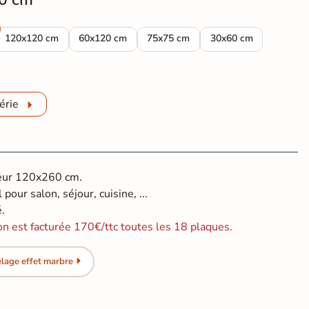
re mat Granito gold 100x100 cm
Carrelage sol et mur effet marbre mat Granito gold 120x120 cm
Carrelage sol et mur effet marbre mat Granito gol
Carrelage sol et mur effet marbre m
Carrelage sol et mur 
120x120 cm
60x120 cm
75x75 cm
30x60 cm
re mat Granito gold 60*60 cm
érie
ieur 120x260 cm.
pour salon, séjour, cuisine, ...
é.
on est facturée 170€/ttc toutes les 18 plaques.
lage effet marbre