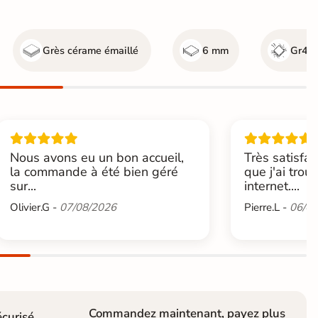
Grès cérame émaillé
6 mm
Gr4 - 
Nous avons eu un bon accueil,
Très satisfai
la commande à été bien géré
que j'ai trou
sur...
internet....
Olivier.G -
07/08/2026
Pierre.L -
06/08
Commandez maintenant, payez plus
curisé