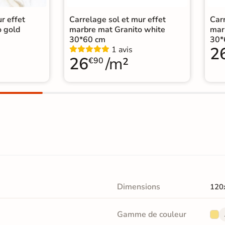
r effet
Carrelage sol et mur effet
Carr
o gold
marbre mat Granito white
mar
30*60 cm
30*
2
1 avis
26
/m²
€90
Dimensions
120
Gamme de couleur