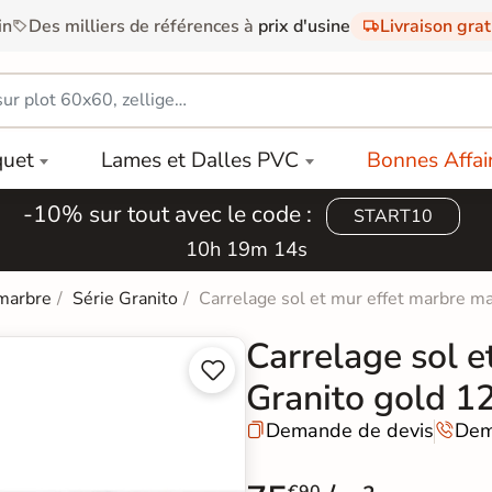
in
Des milliers de références à
prix d'usine
Livraison gra
quet
Lames et Dalles PVC
Bonnes Affai
-10% sur tout avec le code :
START10
10h 19m 13s
 marbre
Série Granito
Carrelage sol et mur effet marbre 
Carrelage sol e


Granito gold 
Demande de devis
Dem

