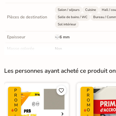
Livraison
Salon / séjours
Cuisine
Hall / cou
OFFERTE
Pièces de destination
Salle de bains / WC
Bureau / Comm
En France
Sol intérieur
métropolitaine
à partir de
Epaisseur
6 mm
890€
d'achat
Masse colorée
Non
Finition
Mate
En savoir
Les personnes ayant acheté ce produit o
Nombres de tampons
plus
4
Pièce humides
Oui
P
P


Conditionnement
R
R
Boite
O
O
M
M
Pose
Coller
O
O
-
-