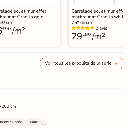
elage sol et mur effet
Carrelage sol et mur effet
bre mat Granito gold
marbre mat Granito white
60 cm
75*75 cm
6
/m²
2 avis
€90
29
/m²
€90
Voir tous les produits de la série
x260 cm
Jaune / Dorée
Blanc