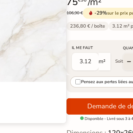
75
/m²
€90
-29%
sur le prix p
106,90 €
236,80 € / boîte
3.12 m² p
IL ME FAUT
QUA
m²
Soit
Pensez aux pertes liées a
Demande de de
Disponible - Livré sous 3 à 

Dimensions :
120x26