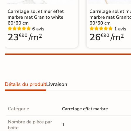
Carrelage extra fin
Carrelage sol et mur effet
Carrelage sol et mu
Voir tous les
marbre mat Granito white
marbre mat Granit
60*60 cm
60*60 cm
formats
6 avis
1 avis
23
/m²
26
/m²
€90
€90
PAR FINITION
Carrelage poli /
semi-poli
Carrelage brillant
Détails du produit
Livraison
Échantillons gratuits
Catégorie
Carrelage effet marbre
Nombre de pièce par
1
boite
BON PLAN