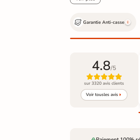
Garantie Anti-casse
4.8
/5

sur 3320 avis clients
Voir tous
les avis
Paiement 100% sé