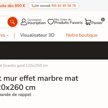
tuite dès 890 €
Un conseil ?
05 82 95 56 76
Mes listes de
Connexion
0




Produits Favoris
Inscription
Panier
res
Visualisateur 3D
Notre boutique
mat Granito gold 120x260 cm
t mur effet marbre mat
120x260 cm
ande de rappel