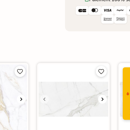







