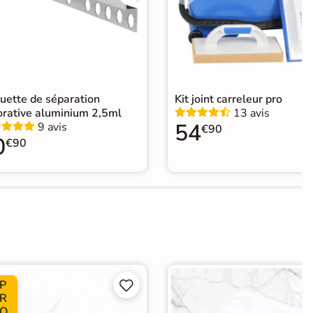
agne
uette de séparation
Kit joint carreleur pro
orative aluminium 2,5ml
13 avis
54
9 avis
€90
0
€90
P


R
O