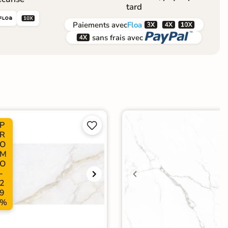
tard





Paiements
avec
Floa


sans frais avec
P


R
O
M
O
-
2
9
%