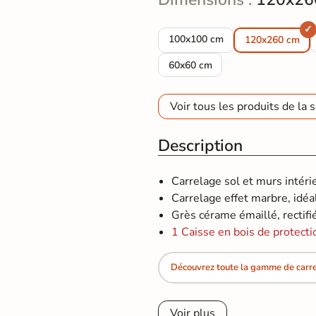
Carrelage sol et mur effet marb
100x100 cm
120x260 cm
Carrelage sol et mur effet marb
60x60 cm
Voir tous les produits de la s
Description
Carrelage sol et murs intér
Carrelage effet marbre, idéal 
Grès cérame émaillé, rectifi
1 Caisse en bois de protecti
Découvrez toute la gamme de carre
Voir plus