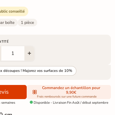
ublic conseillé
ar boîte
1 pièce
NTITÉ
ux découpes ! Majorez vos surfaces de 10%
Commandez un échantillon pour
vis
9,90€
Frais remboursés sur une future commande
4 semaines
Disponible - Livraison Fin Août / début septembre

0 cm