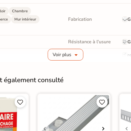
loir
Chambre
Fabrication
G
erce
Mur intérieur
Résistance à l'usure
G
Voir plus
Bords
re
Surface
Liss
nt également consulté
Résistant au Gel
Oui
Plancher Chauffant
O




Choix
1er 
Support
Ch