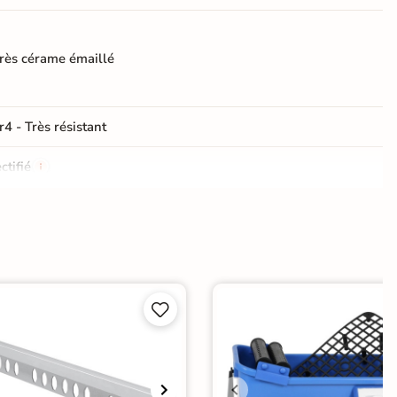
rès cérame émaillé
r4 - Très résistant
ctifié
e
ui


Choix
ape
Ancien carrelage