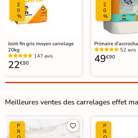
2
2
Normes
Certification CE
0
0
%
%
Carrelage effet pierre intérieur
|
C
Carrelage grand format et XXL
|
C
Catégories
Carrelage Blanc
|
Carrelage 120x
Carrelage sol cuisine
|
Carrelage 
Joint fin gris moyen carrelage
Primaire d'accroch
Carrelage Chambre
|
Carrelage 
20kg
52 avis
49
147 avis
€90
22
€90
Meilleures ventes des carrelages effet ma
P
P


R
R
O
O