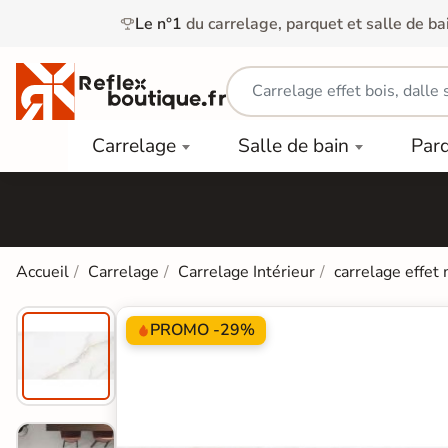
Le n°1
du carrelage, parquet et salle de ba
Carrelage
Mobilier
Parquet
Carrelage
Salle de bain
Par
Intérieur
et
Stratifié
squ'à
50%
Vasque
Carrelage
Parquet
PAR
Extérieur
Contrecollé
TYPE
Douche
relages
Dalle
Lames
aïences
Accueil
Carrelage
Carrelage Intérieur
carrelage effet
Terrasse
Baignoires
PAR
PVC
Sur Plot
et Balnéos
squ'à
COULEUR
40%
PROMO -29%
Carrelage
Dalles
WC
Salle de
Stratifié
PVC
Bain
Bois
Carrelage
quets
Lames
Colle &
Salle de
ols
clair
Finition
Bain
tifiés