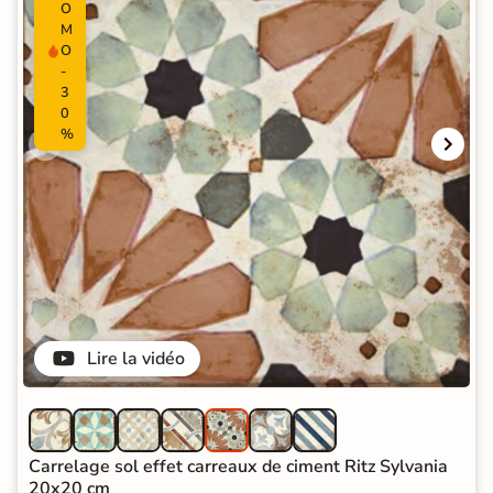
O
M
O
-
3
0
%
Lire la vidéo
Carrelage sol effet carreaux de ciment Ritz Sylvania
20x20 cm