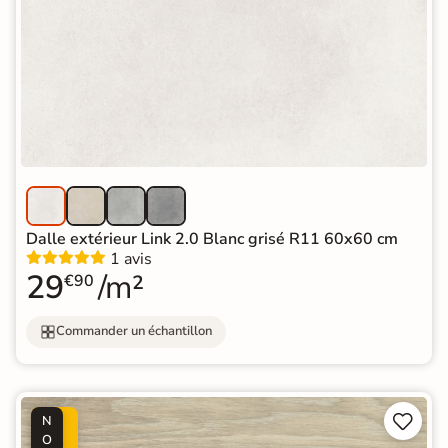
Dalle extérieur Link 2.0 Blanc grisé R11 60x60 cm
1 avis
29
/m²
€90
Commander un échantillon


N
P
O
R