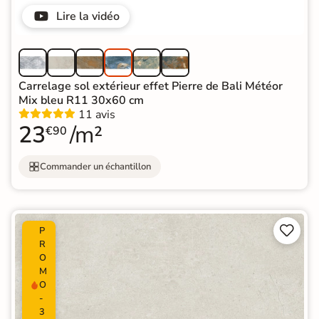
Lire la vidéo
Carrelage sol extérieur effet Pierre de Bali Météor
Mix bleu R11 30x60 cm
11 avis
23
/m²
€90
Commander un échantillon


P
R
O
M
O
-
3