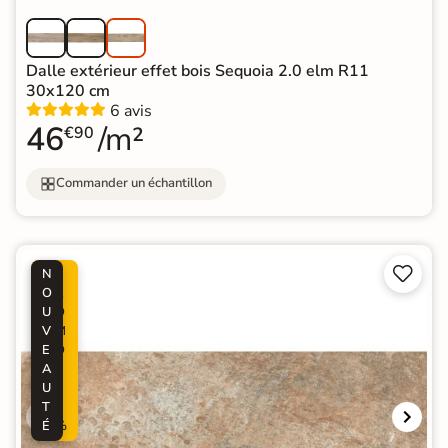
Dalle extérieur effet bois Sequoia 2.0 elm R11
30x120 cm
6 avis
46
/m²
€90
Commander un échantillon


N
P
O
R
U
O
V
M
E
O
A
-
U
3
T
8
É
%