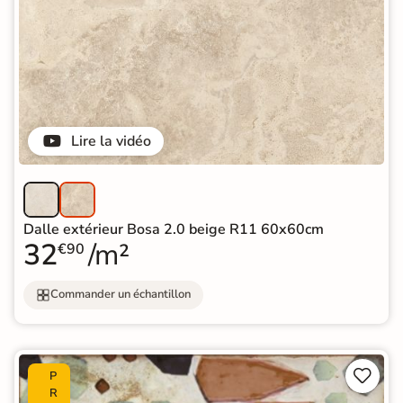
Lire la vidéo
Dalle extérieur Bosa 2.0 beige R11 60x60cm
32
/m²
€90
Commander un échantillon


P
R