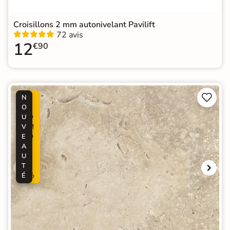
Croisillons 2 mm autonivelant Pavilift
72 avis
12
€90


N
P
O
R
U
O
V
M
E
O
A
-
U
2
T
5
É
%