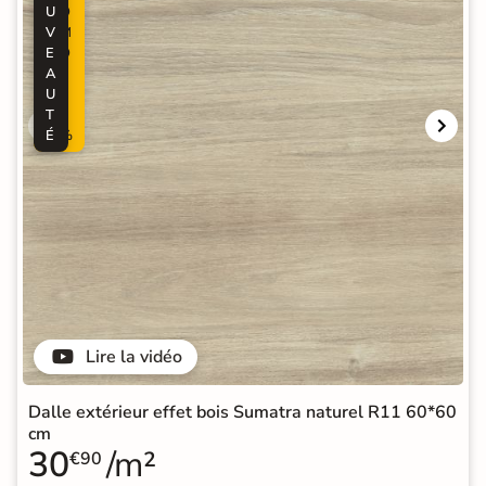
U
O
V
M
E
O
A
-
U
2
T
5
É
%
Lire la vidéo
Dalle extérieur effet bois Sumatra naturel R11 60*60
cm
30
/m²
€90