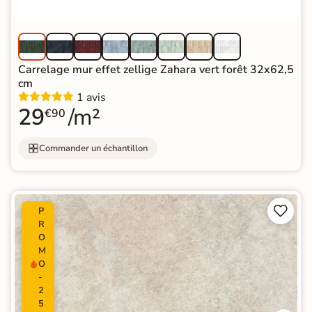
Carrelage mur effet zellige Zahara vert forêt 32x62,5
cm
1 avis
29
/m²
€90
Commander un échantillon


P
R
O
M
O
-
2
5