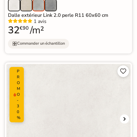
Dalle extérieur Link 2.0 perle R11 60x60 cm
1 avis
32
/m²
€90
Commander un échantillon


P
R
O
M
O
-
3
0
%