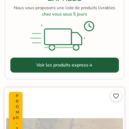
Nous vous proposons une liste de produits livrables
chez vous sous 5 jours
Voir les produits express


P
R
O
M
O
-
3