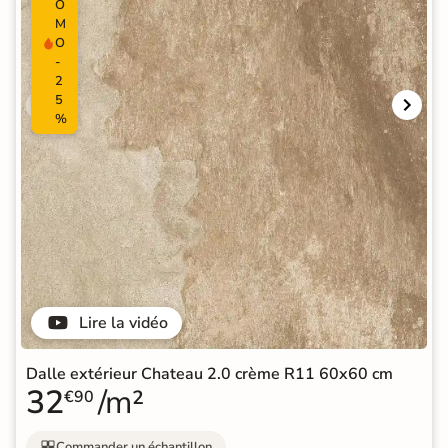
O
M
O
-
2
5
%
Lire la vidéo
Dalle extérieur Chateau 2.0 crème R11 60x60 cm
32
/m²
€90
Commander un échantillon