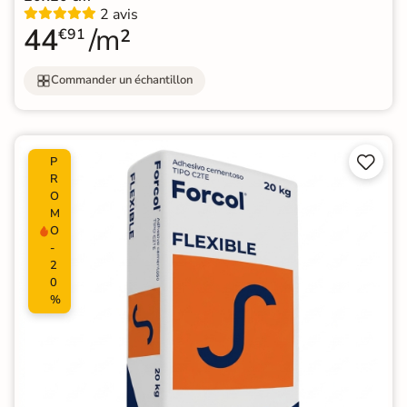
2 avis
44
/m²
€91
Commander un échantillon


P
R
O
M
O
-
2
0
%