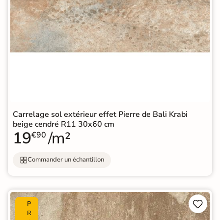
Carrelage sol extérieur effet Pierre de Bali Krabi
beige cendré R11 30x60 cm
19
/m²
€90
Commander un échantillon


P
R