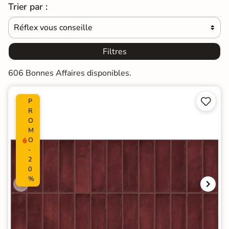
Trier par :
Réflex vous conseille

Filtres
606 Bonnes Affaires disponibles.


P
R
O
M
O
-
2
0
%