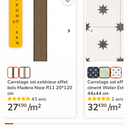
R
O
M
O
-
4
4
%
Carrelage sol extérieur effet
Carrelage sol effet
bois Madera Noce R11 20*120
ciment Water Estre
cm
44x44 cm
43 avis
2 avis
27
/m²
32
/m²
€90
€90