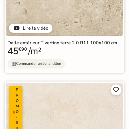
Lire la vidéo
Dalle extérieur Tivertino terre 2.0 R11 100x100 cm
45
/m²
€90
Commander un échantillon


P
R
O
M
O
-
3
0