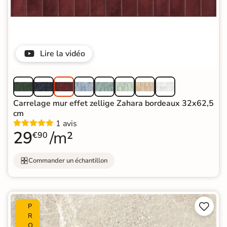
Lire la vidéo
Carrelage mur effet zellige Zahara bordeaux 32x62,5
cm
1 avis
29
/m²
€90
Commander un échantillon


P
R
O