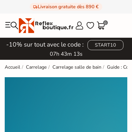
Livraison gratuite dès 890 €
0



-10% sur tout avec le code :
START10
07h 43m 11s
Accueil
Carrelage
Carrelage salle de bain
Guide : Com