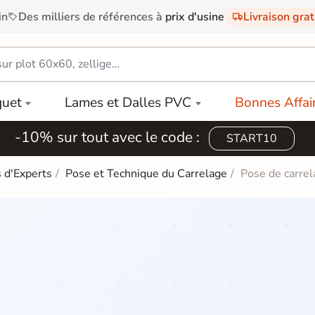
in
Des milliers de références à
prix d'usine
Livraison gra
quet
Lames et Dalles PVC
Bonnes Affai
-10% sur tout avec le code :
START10
 d'Experts
Pose et Technique du Carrelage
Pose de carrel