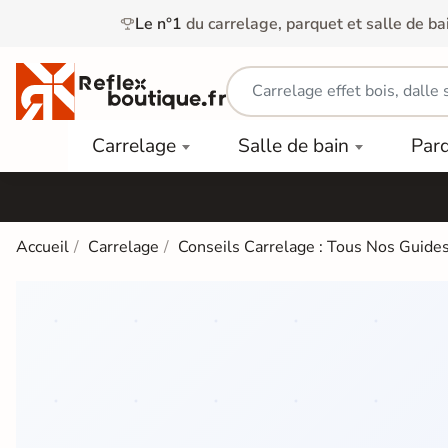
Le n°1
du carrelage, parquet et salle de ba
Carrelage
Mobilier
Parquet
Carrelage
Salle de bain
Par
Intérieur
et
Stratifié
squ'à
50%
Vasque
Carrelage
Parquet
PAR
Extérieur
Contrecollé
TYPE
Douche
relages
Accueil
Carrelage
Conseils Carrelage : Tous Nos Guides
Dalle
Lames
aïences
Terrasse
Baignoires
PAR
PVC
Sur Plot
et Balnéos
squ'à
COULEUR
40%
Carrelage
Dalles
WC
Salle de
Stratifié
PVC
Bain
Bois
Carrelage
quets
Lames
Colle &
Salle de
ols
clair
Finition
Bain
tifiés