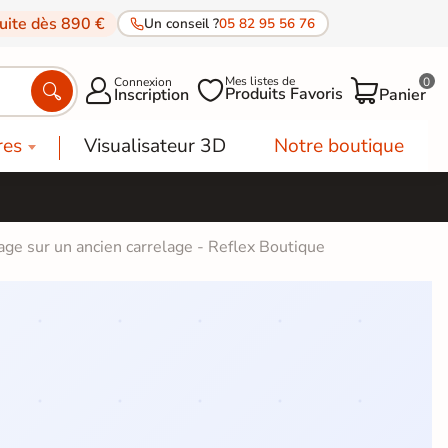
tuite dès 890 €
Un conseil ?
05 82 95 56 76
Mes listes de
Connexion
0




Produits Favoris
Inscription
Panier
res
Visualisateur 3D
Notre boutique
age sur un ancien carrelage - Reflex Boutique