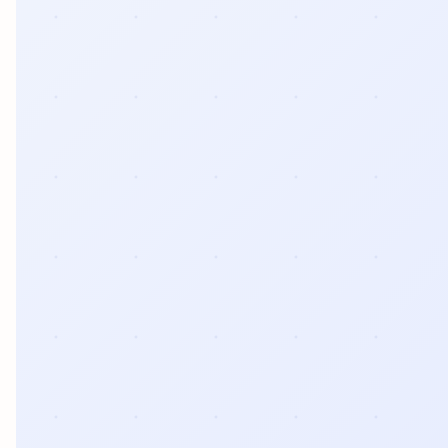
effet
Par e-mail
contact@reflex-groupe.fr
pierre
naturelle
Conseils
Projets
Aide
Service
personnalisés
sur-
au
fiable
Carrelage
mesure
calcul
effet
béton
Carrelage
effet
métal
Carrelage
moderne
Carrelage
effet